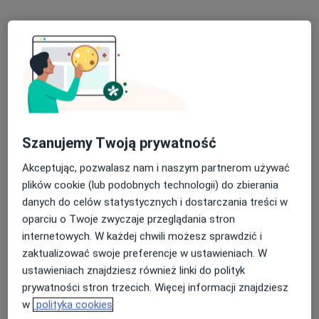
Wojska Polskiego 13, Chodzież
•
Mapa
Medica Centrum
Konsultacja urologiczna
Brak ceny
Specjalista nie oferuje umawiania online pod tym adresem.
Poproś o wizytę
Szanujemy Twoją prywatność
Akceptując, pozwalasz nam i naszym partnerom używać
plików cookie (lub podobnych technologii) do zbierania
danych do celów statystycznych i dostarczania treści w
oparciu o Twoje zwyczaje przeglądania stron
internetowych. W każdej chwili możesz sprawdzić i
zaktualizować swoje preferencje w ustawieniach. W
dr n. med. Sławomir Brzóska
ustawieniach znajdziesz również linki do polityk
Urolog
prywatności stron trzecich. Więcej informacji znajdziesz
24 opinie
w
polityka cookies