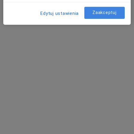
Cypriana Kamila Norwida, Piła
•
Mapa
Specjalistyczny Gabinet Urologiczny Sławomir Brzóska
Zaakceptuj
Edytuj ustawienia
Konsultacja urologiczna
Brak ceny
Specjalista nie oferuje umawiania online pod tym adresem.
Poproś o wizytę
Dostępni specjaliści
Specjaliści znajdują się poza Chodzież, wielkopolskie,
w obszarach bliskich Twojemu wyszukiwaniu.