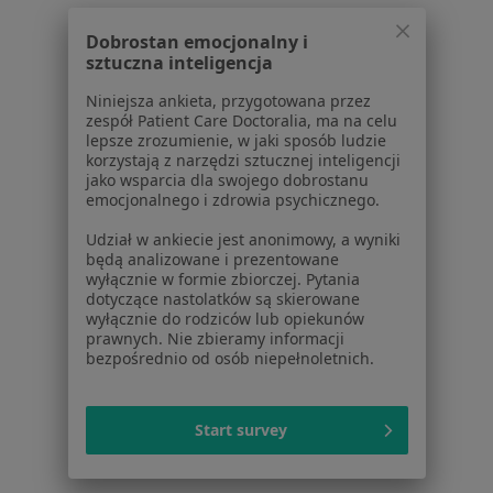
Dostępność
Dobrostan emocjonalny i
O nas
sztuczna inteligencja
Praca
Rekrutujemy!
Partnerzy
Niniejsza ankieta, przygotowana przez
zespół Patient Care Doctoralia, ma na celu
Centrum prasowe
lepsze zrozumienie, w jaki sposób ludzie
Kontakt
korzystają z narzędzi sztucznej inteligencji
jako wsparcia dla swojego dobrostanu
Dla pacjentów
emocjonalnego i zdrowia psychicznego.
Lekarze
Udział w ankiecie jest anonimowy, a wyniki
będą analizowane i prezentowane
Placówki medyczne
wyłącznie w formie zbiorczej. Pytania
Pytania i odpowiedzi
dotyczące nastolatków są skierowane
Usługi i zabiegi
wyłącznie do rodziców lub opiekunów
prawnych. Nie zbieramy informacji
Choroby
bezpośrednio od osób niepełnoletnich.
Pomoc
Aplikacje mobilne
Blog dla pacjentów
Start survey
Dla profesjonalistów