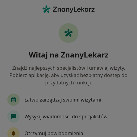
Me
Urolog • Chodzież, wielkopolskie
Filtry
Mapa
Polecani urolodzy w Chodzieży
Witaj na ZnanyLekarz
Jak działają wyniki wyszukiwania
Znajdź najlepszych specjalistów i umawiaj wizyty.
Pobierz aplikację, aby uzyskać bezpłatny dostęp do
przydatnych funkcji:
Łatwo zarządzaj swoimi wizytami
Wysyłaj wiadomości do specjalistów
Medica Centrum
·
Więcej
Urologia, Kardiologia, Neurologia
Otrzymuj powiadomienia