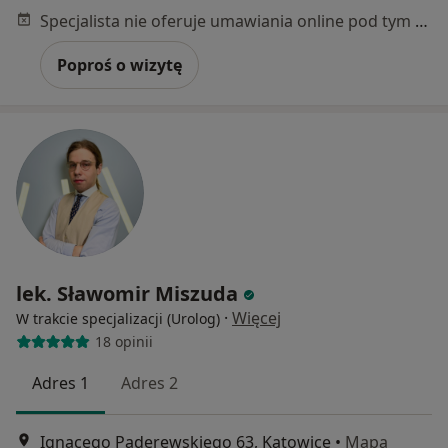
Specjalista nie oferuje umawiania online pod tym adresem.
Poproś o wizytę
lek. Sławomir Miszuda
·
Więcej
W trakcie specjalizacji (Urolog)
18 opinii
Adres 1
Adres 2
Ignacego Paderewskiego 63, Katowice
•
Mapa