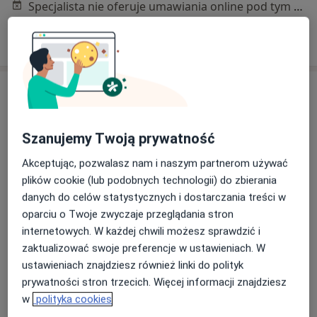
Specjalista nie oferuje umawiania online pod tym adresem.
Poproś o wizytę
Szanujemy Twoją prywatność
Akceptując, pozwalasz nam i naszym partnerom używać
plików cookie (lub podobnych technologii) do zbierania
danych do celów statystycznych i dostarczania treści w
Bezpieczne płatności
oparciu o Twoje zwyczaje przeglądania stron
lek. Bartosz Kadłubicki
internetowych. W każdej chwili możesz sprawdzić i
·
Więcej
Urolog
zaktualizować swoje preferencje w ustawieniach. W
263 opinie
ustawieniach znajdziesz również linki do polityk
Adres 1
Adres 2
prywatności stron trzecich. Więcej informacji znajdziesz
w
polityka cookies