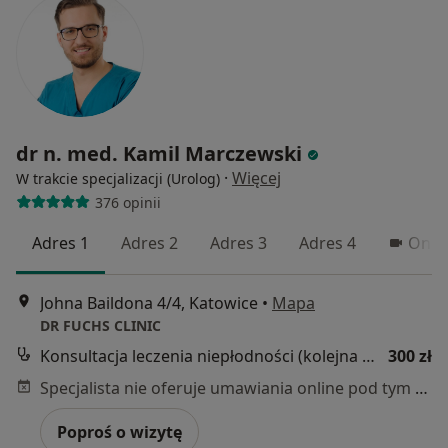
dr n. med. Kamil Marczewski
·
Więcej
W trakcie specjalizacji (Urolog)
376 opinii
Adres 1
Adres 2
Adres 3
Adres 4
Onli
Johna Baildona 4/4, Katowice
•
Mapa
DR FUCHS CLINIC
Konsultacja leczenia niepłodności (kolejna wizyta)
300 zł
Specjalista nie oferuje umawiania online pod tym adresem.
Poproś o wizytę