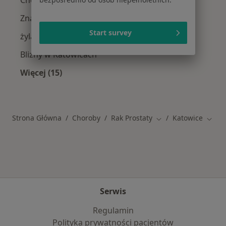
Choroby chirurgiczne w Katowicach
Znamiona w Katowicach
Start survey
żylaki kończyn dolnych w Katowicach
Blizny w Katowicach
Więcej (15)
Więcej w kategorii: Schorzenia w Katowicach
Strona Główna
Choroby
Rak Prostaty
Katowice
Zmień miasto
Zmień
Serwis
Regulamin
Polityka prywatności pacjentów