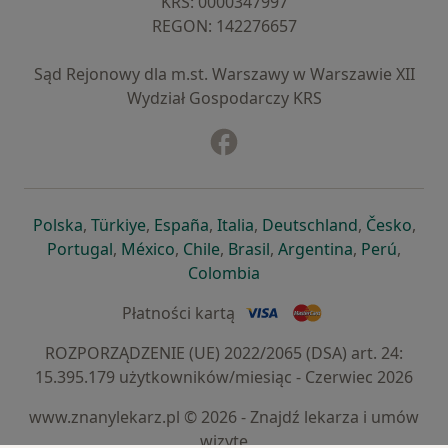
KRS: ⁠0000347997
REGON: ⁠142276657
Sąd Rejonowy dla m.st. Warszawy w Warszawie XII
Wydział Gospodarczy KRS
Facebook
otwiera się w nowej karcie
otwiera się w nowej karcie
otwiera się w nowej karcie
otwiera się w nowej karcie
otwiera się w nowej karci
otwiera się
otwi
Polska
,
Türkiye
,
España
,
Italia
,
Deutschland
,
Česko
,
otwiera się w nowej karcie
otwiera się w nowej karcie
otwiera się w nowej karcie
otwiera się w nowej kar
otwiera się 
otwier
Portugal
,
México
,
Chile
,
Brasil
,
Argentina
,
Perú
,
otwiera się w nowej karc
Colombia
Płatności kartą
ROZPORZĄDZENIE (UE) 2022/2065 (DSA) art. 24:
15.395.179 użytkowników/miesiąc - Czerwiec 2026
www.znanylekarz.pl © 2026 - Znajdź lekarza i umów
wizytę