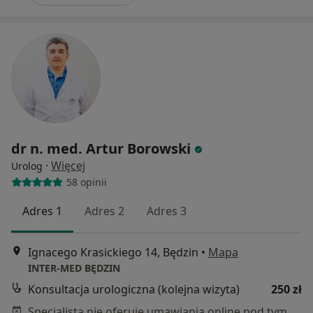
dr n. med. Artur Borowski
·
Więcej
Urolog
58 opinii
Adres 1
Adres 2
Adres 3
Ignacego Krasickiego 14, Będzin
•
Mapa
INTER-MED BĘDZIN
Konsultacja urologiczna (kolejna wizyta)
250 zł
Specjalista nie oferuje umawiania online pod tym adresem.