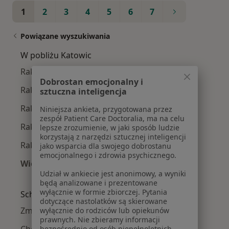
1
2
3
4
5
6
7
Powiązane wyszukiwania
W pobliżu Katowic
Rak prostaty w Gliwicach
Dobrostan emocjonalny i
Rak prostaty w Sosnowcu
sztuczna inteligencja
Rak prostaty w Chorzowie
Niniejsza ankieta, przygotowana przez
zespół Patient Care Doctoralia, ma na celu
Rak prostaty w Bielsku-Białej
lepsze zrozumienie, w jaki sposób ludzie
korzystają z narzędzi sztucznej inteligencji
Rak prostaty w Dąbrowie Górniczej
jako wsparcia dla swojego dobrostanu
emocjonalnego i zdrowia psychicznego.
Więcej (14)
Udział w ankiecie jest anonimowy, a wyniki
Więcej w kategorii: W pobliżu Katowic
będą analizowane i prezentowane
wyłącznie w formie zbiorczej. Pytania
Schorzenia w Katowicach
dotyczące nastolatków są skierowane
Zmiany skórne w Katowicach
wyłącznie do rodziców lub opiekunów
prawnych. Nie zbieramy informacji
bezpośrednio od osób niepełnoletnich.