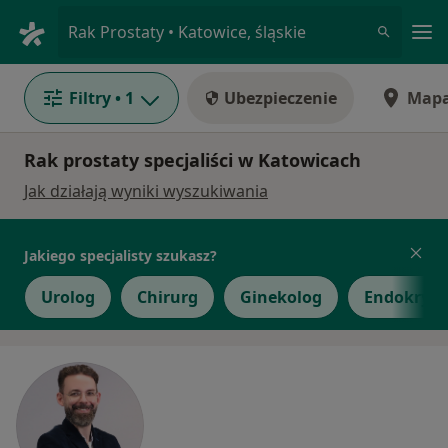
Me
Rak Prostaty • Katowice, śląskie
Filtry
• 1
Ubezpieczenie
Map
Rak prostaty specjaliści w Katowicach
Jak działają wyniki wyszukiwania
Jakiego specjalisty szukasz?
Urolog
Chirurg
Ginekolog
Endokryno