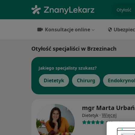
specjaliz
Konsultacje online
Ubezpiec
Otyłość specjaliści w Brzezinach
Jakiego specjalisty szukasz?
Dietetyk
Chirurg
Endokryno
mgr Marta Urbań
·
Więcej
Dietetyk
182 opinie