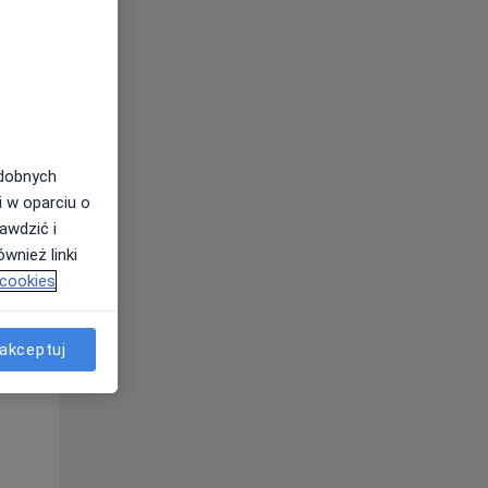
odobnych
i w oparciu o
awdzić i
wnież linki
 cookies
Śr,
Czw,
Pt,
12 Sie
13 Sie
14 Sie
akceptuj