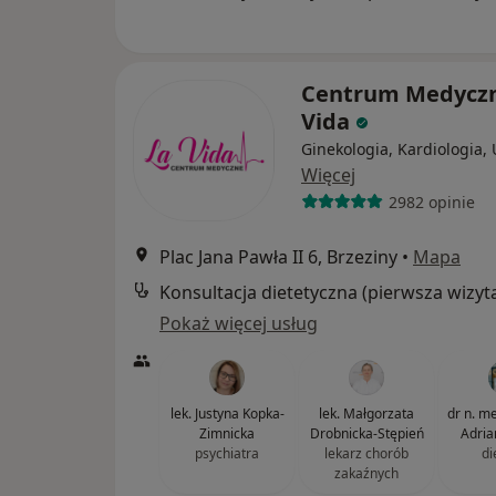
Centrum Medyczn
Vida
Ginekologia, Kardiologia, 
Więcej
2982 opinie
Plac Jana Pawła II 6, Brzeziny
•
Mapa
Konsultacja dietetyczna (pierwsza wizyt
Pokaż więcej usług
lek. Justyna Kopka-
lek. Małgorzata
dr n. med
Zimnicka
Drobnicka-Stępień
Adria
psychiatra
lekarz chorób
di
zakaźnych