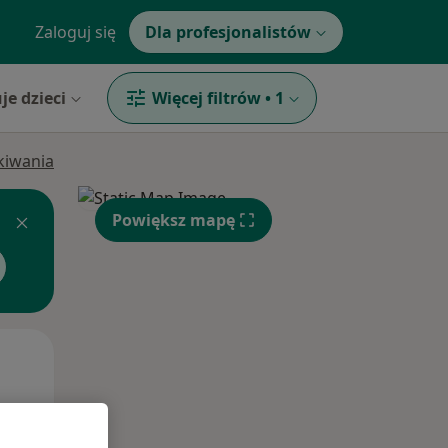
Zaloguj się
Dla profesjonalistów
je dzieci
Więcej filtrów
•
1
ukiwania
Powiększ mapę
Śr,
Czw,
Pt,
12 Sie
13 Sie
14 Sie