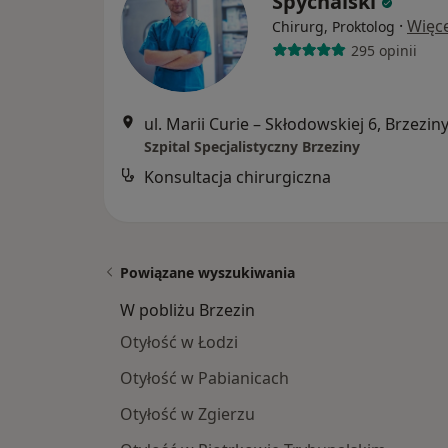
Spychalski
·
Więce
Chirurg, Proktolog
295 opinii
ul. Marii Curie – Skłodowskiej 6, Brzezin
Szpital Specjalistyczny Brzeziny
Konsultacja chirurgiczna
Powiązane wyszukiwania
W pobliżu Brzezin
Otyłość w Łodzi
Otyłość w Pabianicach
Otyłość w Zgierzu