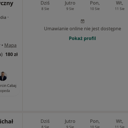
yczny
Dziś
Jutro
Pon,
Wt,
8 Sie
9 Sie
10 Sie
11 Sie
·
edia
Umawianie online nie jest dostępne
Pokaż profil
y
•
Mapa
a)
180 zł
arcin Cabaj
topeda
ichał
Dziś
Jutro
Pon,
Wt,
8 Sie
9 Sie
10 Sie
11 Sie