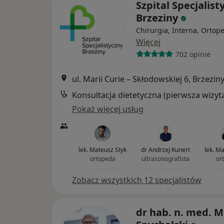
Szpital Specjalist
Brzeziny
Chirurgia, Interna, Ortop
Więcej
702 opinie
ul. Marii Curie – Skłodowskiej 6, Brzezin
Konsultacja dietetyczna (pierwsza wizyt
Pokaż więcej usług
lek. Mateusz Styk
dr Andrzej Kunert
lek. M
ortopeda
ultrasonografista
or
Zobacz wszystkich 12 specjalistów
dr hab. n. med. M