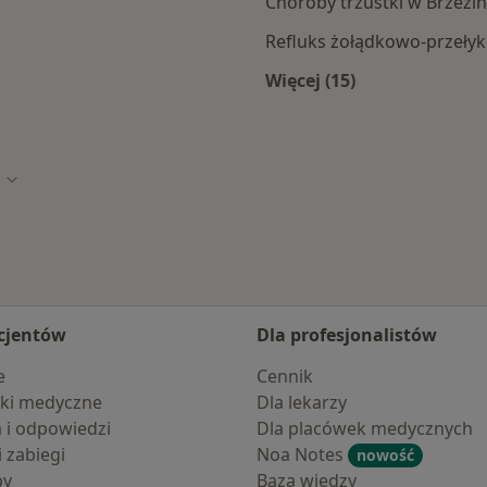
Choroby trzustki w Brzezi
Refluks żołądkowo-przeły
Więcej (15)
n
Więcej w kategorii:
Zmień miasto
cjentów
Dla profesjonalistów
e
Cennik
ki medyczne
Dla lekarzy
a i odpowiedzi
Dla placówek medycznych
i zabiegi
Noa Notes
nowość
by
Baza wiedzy