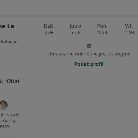
e La
Dziś
Jutro
Pon,
Wt,
8 Sie
9 Sie
10 Sie
11 Sie
·
Urologia
Umawianie online nie jest dostępne
Pokaż profil
a)
170 zł
. i n. o zdr.
n Kwaśny
etetyk