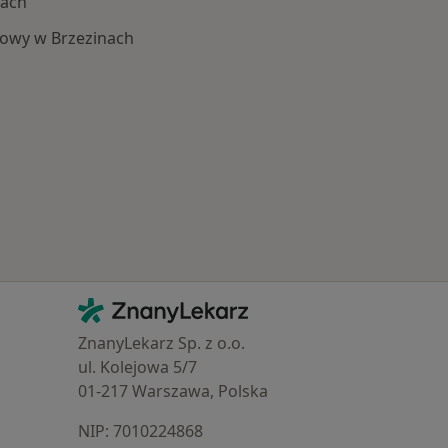
nach
kowy w Brzezinach
 Schorzenia w Brzezinach
Kontakt
ZnanyLekarz - Strona główna
ZnanyLekarz Sp. z o.o.
ul. Kolejowa 5/7
01-217 Warszawa, Polska
NIP: ⁠7010224868