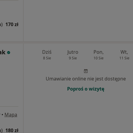
a)
170 zł
ak
Dziś
Jutro
Pon,
Wt,
8 Sie
9 Sie
10 Sie
11 Sie
Umawianie online nie jest dostępne
Poproś o wizytę
y
•
Mapa
a)
180 zł