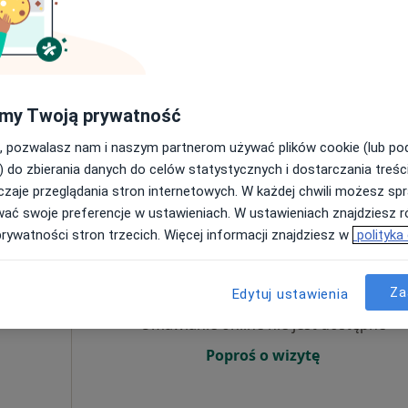
Poproś o wizytę
my Twoją prywatność
, pozwalasz nam i naszym partnerom używać plików cookie (lub p
190 zł
) do zbierania danych do celów statystycznych i dostarczania treśc
zaje przeglądania stron internetowych. W każdej chwili możesz spr
wać swoje preferencje w ustawieniach. W ustawieniach znajdziesz ró
prywatności stron trzecich. Więcej informacji znajdziesz w
polityka
dr.
Dziś
Jutro
Pon,
Wt,
8 Sie
9 Sie
10 Sie
11 Sie
Za
Edytuj ustawienia
Umawianie online nie jest dostępne
Poproś o wizytę