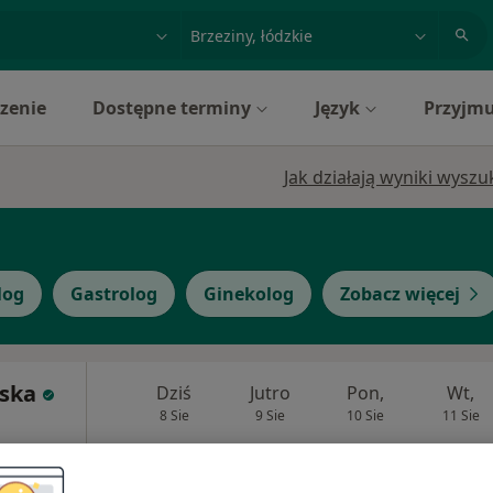
acja, badanie lub nazwisko
miasto lub dzielnica
zenie
Dostępne terminy
Język
Przyjmu
Jak działają wyniki wysz
log
Gastrolog
Ginekolog
Zobacz więcej
ska
Dziś
Jutro
Pon,
Wt,
8 Sie
9 Sie
10 Sie
11 Sie
Umawianie online nie jest dostępne