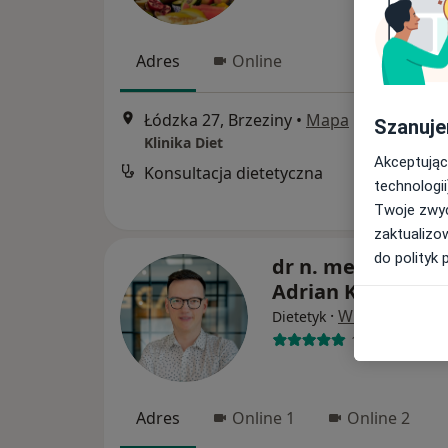
Adres
Online
Łódzka 27, Brzeziny
•
Mapa
Szanuje
Klinika Diet
Akceptując
Konsultacja dietetyczna
technologii
Twoje zwyc
zaktualizo
do polityk 
dr n. med. i n. o z
Adrian Kwaśny
·
Więcej
Dietetyk
155 opinii
Adres
Online 1
Online 2