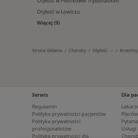
Otyłość w Piotrkowie Trybunalskim
Otyłość w Łowiczu
Więcej (9)
Więcej w kategorii: W pobliżu Brzezi
Strona Główna
Choroby
Otyłość
Brzeziny
Zmień miasto
Serwis
Dla pa
Regulamin
Lekarz
Polityka prywatności pacjentów
Placów
Polityka prywatności
Pytani
profesjonalistów
Usługi 
Polityka prywatności dla
Choro