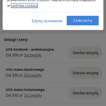
prywatności stron trzecich. Więcej informacji znajdziesz
w
polityka cookies
Zaakceptuj
Edytuj ustawienia
Usługi i ceny
USG bioderek - preluksacyjne
Umów wizytę
Od 200 zł
Szczegóły
USG stawu biodrowego
Umów wizytę
Od 330 zł
Szczegóły
USG stawu kolanowego
Umów wizytę
Od 330 zł
Szczegóły