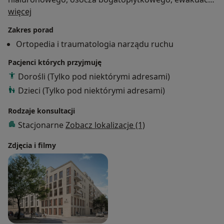
O mnie
krwiaków pourazowych, ewakuacja wysięku
więcej
zapalnego ze stawu lub pochewki ścięgna)
Zakres porad
USG narządu ruchu
Ortopedia i traumatologia narządu ruchu
Pacjenci których przyjmuję
Dorośli (Tylko pod niektórymi adresami)
Dzieci (Tylko pod niektórymi adresami)
Rodzaje konsultacji
Stacjonarne
Zobacz lokalizacje (1)
Zdjęcia i filmy