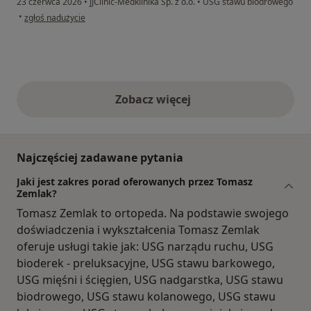
23 czerwca 2026
•
JJClinic-Medklinika Sp. z o.o.
•
USG stawu biodrowego
w opinii użytkownika Dorota
•
zgłoś nadużycie
Zobacz więcej
opinie powyżej
Najczęściej zadawane pytania
Jaki jest zakres porad oferowanych przez Tomasz
Zemlak?
Tomasz Zemlak to ortopeda. Na podstawie swojego
doświadczenia i wykształcenia Tomasz Zemlak
oferuje usługi takie jak: USG narządu ruchu, USG
bioderek - preluksacyjne, USG stawu barkowego,
USG mięśni i ścięgien, USG nadgarstka, USG stawu
biodrowego, USG stawu kolanowego, USG stawu