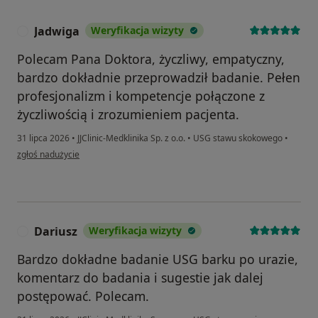
Jadwiga
Weryfikacja wizyty
J
Polecam Pana Doktora, życzliwy, empatyczny,
bardzo dokładnie przeprowadził badanie. Pełen
profesjonalizm i kompetencje połączone z
życzliwością i zrozumieniem pacjenta.
31 lipca 2026
•
JJClinic-Medklinika Sp. z o.o.
•
USG stawu skokowego
•
w opinii użytkownika Jadwiga
zgłoś nadużycie
Dariusz
Weryfikacja wizyty
D
Bardzo dokładne badanie USG barku po urazie,
komentarz do badania i sugestie jak dalej
postępować. Polecam.