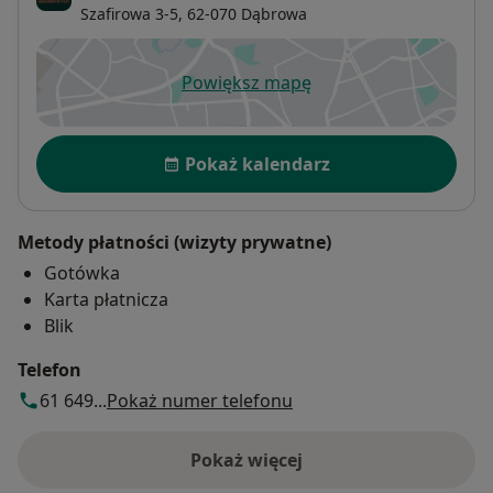
Szafirowa 3-5,
62-070
Dąbrowa
Powiększ mapę
otwiera się w nowej karcie
Dostępność
Pokaż kalendarz
Metody płatności (wizyty prywatne)
Gotówka
Karta płatnicza
Blik
Telefon
61 649...
Pokaż numer telefonu
Pokaż więcej
o adresie