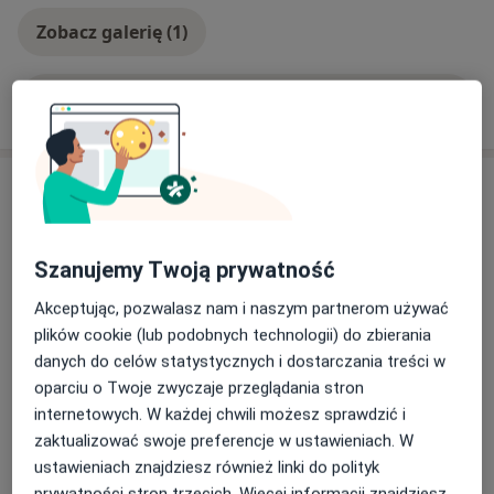
Zobacz galerię (1)
Pokaż więcej
o doświadczeniu
Aktualności
lek. Tomasz Zemlak
Szafirowa 3-5, 62-070 Dąbrowa
Szanujemy Twoją prywatność
Zapraszam na badania USG narządu ruchu.
Akceptując, pozwalasz nam i naszym partnerom używać
JJClinic-Medklinika Sp. z o.o. to nowoczesne
plików cookie (lub podobnych technologii) do zbierania
miejsce z dużym, bezpłatnym parkingiem. Szybki
danych do celów statystycznych i dostarczania treści w
dojazd z obwodnicy Poznania, trasy S11, lotniska
oparciu o Twoje zwyczaje przeglądania stron
Ławica.
internetowych. W każdej chwili możesz sprawdzić i
zaktualizować swoje preferencje w ustawieniach. W
28/10/2025
ustawieniach znajdziesz również linki do polityk