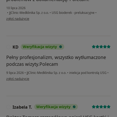
10 lipca 2026
•
JJClinic-Medklinika Sp. z o.o.
•
USG bioderek - preluksacyjne
•
w opinii użytkownika Dominika
zgłoś nadużycie
KD
Weryfikacja wizyty
K
Pełny profesjonalizm, wszystko wytłumaczone
podczas wizyty.Polecam
9 lipca 2026
•
JJClinic-Medklinika Sp. z o.o.
•
iniekcja pod kontrolą USG
•
w opinii użytkownika KD
zgłoś nadużycie
Izabela T.
Weryfikacja wizyty
I