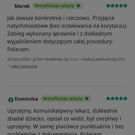
Marek
Weryfikacja wizyty
M
Jak zawsze konkretnie i rzeczowo. Przyjęcie
natychmiastowe (bez oczekiwania na korytarzu).
Zabieg wykonany sprawnie i z dokładnym
wyjaśnieniem dotyczącym całej procedury.
Polecam.
28 lipca 2026
•
JJClinic-Medklinika Sp. z o.o.
•
iniekcja pod kontrolą USG
w opinii użytkownika Marek
•
zgłoś nadużycie
Dominika
Weryfikacja wizyty
D
Uprzejmy, komunikatywny lekarz, dokładnie
zbadał dziecko, opisał co widzi, był cierpliwy i
uprzejmy. W samej placówce punktualnie i bez
problemów z dokumentacją. Polecam.