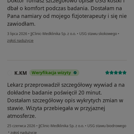
Doktor Tomasz szczegółowo opisał USG kostki i
dbał o komfort podczas badania. Dostałam na
Pana namiary od mojego fizjoterapeuty i się nie
zawiodłam.
3 lipca 2026
•
JJClinic-Medklinika Sp. z o.o.
•
USG stawu skokowego
•
w opinii użytkownika Izabela T.
zgłoś nadużycie
K.KM
Weryfikacja wizyty
K
Lekarz przeprowadził szczegółowy wywiad a na
dokładne badanie poświęcił 20 minut.
Dostałam szczegółowy opis wykrytych zmian w
stawie. Wizyta przebiegała w przyjaznej
atmosferze.
25 czerwca 2026
•
JJClinic-Medklinika Sp. z o.o.
•
USG stawu biodrowego
w opinii użytkownika K.KM
•
zgłoś nadużycie