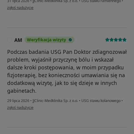
31 lipca 2026
•
JJClinic-Medklinika Sp. z o.o.
•
USG stawu ramiennego
•
w opinii użytkownika Dariusz
zgłoś nadużycie
AM
Weryfikacja wizyty
A
Podczas badania USG Pan Doktor zdiagnozował
problem, wyjaśnił przyczynę bólu i wskazał
dalsze kroki postępowania, w moim przypadku
fizjoterapię, bez konieczności umawiania się na
dodatkową wizytę, jak to się dzieje w innych
gabinetach.
29 lipca 2026
•
JJClinic-Medklinika Sp. z o.o.
•
USG stawu kolanowego
•
w opinii użytkownika AM
zgłoś nadużycie