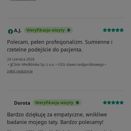
A.J.
Weryfikacja wizyty
A
Polecam, pełen profesjonalizm. Sumienne i
rzetelne podejście do pacjenta.
24 czerwca 2026
•
JJClinic-Medklinika Sp. z o.o.
•
USG stawu nadgarstkowego
•
w opinii użytkownika A.J.
zgłoś nadużycie
Dorota
Weryfikacja wizyty
D
Bardzo dziękuję za empatyczne, wnikliwe
badanie mojego taty. Bardzo polecamy!