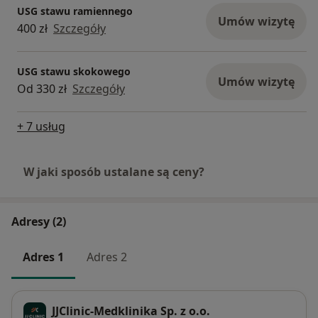
USG stawu ramiennego
Umów wizytę
400 zł
Szczegóły
USG stawu skokowego
Umów wizytę
Od 330 zł
Szczegóły
+ 7 usług
W jaki sposób ustalane są ceny?
Adresy (2)
Adres 1
Adres 2
JJClinic-Medklinika Sp. z o.o.