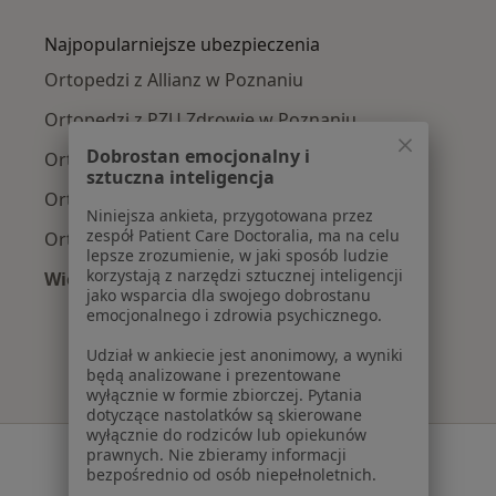
Więcej w kategorii: Najczęście leczone chorob
Najpopularniejsze ubezpieczenia
Ortopedzi z Allianz w Poznaniu
Ortopedzi z PZU Zdrowie w Poznaniu
Dobrostan emocjonalny i
Ortopedzi z Enel-med w Poznaniu
sztuczna inteligencja
Ortopedzi z NFZ w Poznaniu
Niniejsza ankieta, przygotowana przez
zespół Patient Care Doctoralia, ma na celu
Ortopedzi z LUX MED w Poznaniu
lepsze zrozumienie, w jaki sposób ludzie
korzystają z narzędzi sztucznej inteligencji
Więcej (7)
jako wsparcia dla swojego dobrostanu
Więcej w kategorii: Najpopularniejsze ubezpie
emocjonalnego i zdrowia psychicznego.
Udział w ankiecie jest anonimowy, a wyniki
będą analizowane i prezentowane
wyłącznie w formie zbiorczej. Pytania
dotyczące nastolatków są skierowane
wyłącznie do rodziców lub opiekunów
Serwis
prawnych. Nie zbieramy informacji
bezpośrednio od osób niepełnoletnich.
Regulamin