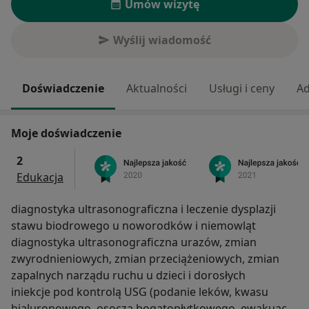
Umów wizytę
Wyślij wiadomość
Doświadczenie
Aktualności
Usługi i ceny
Ad
Moje doświadczenie
2
Edukacja
diagnostyka ultrasonograficzna i leczenie dysplazji
stawu biodrowego u noworodków i niemowląt
diagnostyka ultrasonograficzna urazów, zmian
zwyrodnieniowych, zmian przeciążeniowych, zmian
zapalnych narządu ruchu u dzieci i dorosłych
iniekcje pod kontrolą USG (podanie leków, kwasu
hialuronowego, osocza bogatopłytkowego, ewakuacja