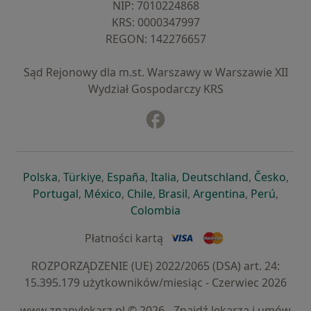
NIP: ⁠7010224868
KRS: ⁠0000347997
REGON: ⁠142276657
Sąd Rejonowy dla m.st. Warszawy w Warszawie XII
Wydział Gospodarczy KRS
Facebook
otwiera się w nowej karcie
otwiera się w nowej karcie
otwiera się w nowej karcie
otwiera się w nowej karcie
otwiera się w nowej karci
otwiera się
otwi
Polska
,
Türkiye
,
España
,
Italia
,
Deutschland
,
Česko
,
otwiera się w nowej karcie
otwiera się w nowej karcie
otwiera się w nowej karcie
otwiera się w nowej kar
otwiera się 
otwier
Portugal
,
México
,
Chile
,
Brasil
,
Argentina
,
Perú
,
otwiera się w nowej karc
Colombia
Płatności kartą
ROZPORZĄDZENIE (UE) 2022/2065 (DSA) art. 24:
15.395.179 użytkowników/miesiąc - Czerwiec 2026
www.znanylekarz.pl © 2026 - Znajdź lekarza i umów