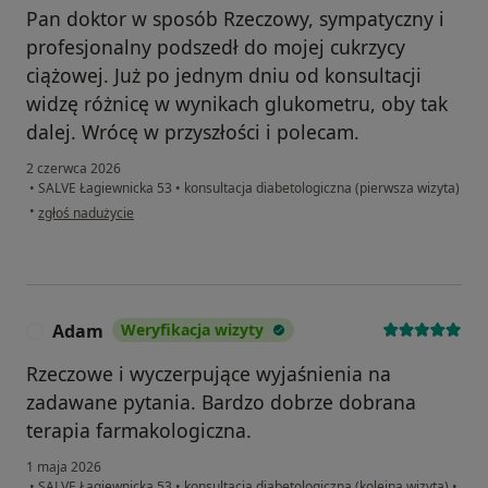
Pan doktor w sposób Rzeczowy, sympatyczny i
profesjonalny podszedł do mojej cukrzycy
ciążowej. Już po jednym dniu od konsultacji
widzę różnicę w wynikach glukometru, oby tak
dalej. Wrócę w przyszłości i polecam.
2 czerwca 2026
•
SALVE Łagiewnicka 53
•
konsultacja diabetologiczna (pierwsza wizyta)
w opinii użytkownika KB
•
zgłoś nadużycie
Adam
Weryfikacja wizyty
A
Rzeczowe i wyczerpujące wyjaśnienia na
zadawane pytania. Bardzo dobrze dobrana
terapia farmakologiczna.
1 maja 2026
•
SALVE Łagiewnicka 53
•
konsultacja diabetologiczna (kolejna wizyta)
•