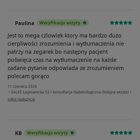
Paulina
Weryfikacja wizyty
P
Jest to mega czlowiek ktory ma bardzo duzo
cierpliwości zrozumienia i wytłumaczenia nie
patrzy na zegarek bo następny pacjent
poświęca czas na wytłumaczenie na każde
zadane pytanie odpowiada ze zrozumieniem
polecam gorąco
11 czerwca 2026
•
SALVE Łagiewnicka 53
•
konsultacja diabetologiczna (kolejna wizyta)
•
w opinii użytkownika Paulina
zgłoś nadużycie
KB
Weryfikacja wizyty
K