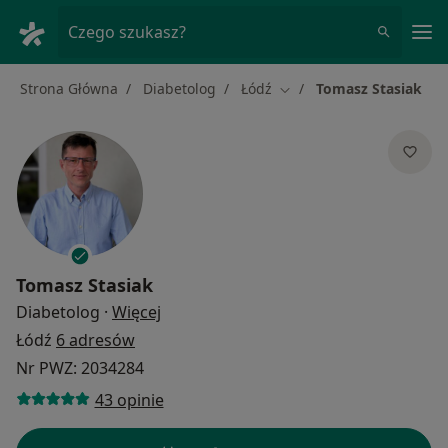
Me
Czego szukasz?
Strona Główna
Diabetolog
Łódź
Tomasz Stasiak
Zmień miasto
Tomasz Stasiak
O specjalizacjach
Diabetolog
·
Więcej
Łódź
6 adresów
Nr PWZ: 2034284
43 opinie