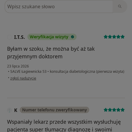
Szukaj w opiniach
I.T.S.
Weryfikacja wizyty
I
Byłam w szoku, że można być aż tak
przyjemnym doktorem
23 lipca 2026
•
SALVE Łagiewnicka 53
•
konsultacja diabetologiczna (pierwsza wizyta)
w opinii użytkownika I.T.S.
•
zgłoś nadużycie
K
Numer telefonu zweryfikowany
Wspaniały lekarz przede wszystkim wysłuchuję
pacjenta super tłumaczy diagnozę i swoimi