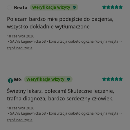
Beata
Weryfikacja wizyty
B
Polecam bardzo miłe podejście do pacjenta,
wszystko dokładnie wytłumaczone
18 czerwca 2026
•
SALVE Łagiewnicka 53
•
konsultacja diabetologiczna (kolejna wizyta)
•
w opinii użytkownika Beata
zgłoś nadużycie
MG
Weryfikacja wizyty
M
Świetny lekarz, polecam! Skuteczne leczenie,
trafna diagnoza, bardzo serdeczny człowiek.
18 czerwca 2026
•
SALVE Łagiewnicka 53
•
konsultacja diabetologiczna (kolejna wizyta)
•
w opinii użytkownika MG
zgłoś nadużycie