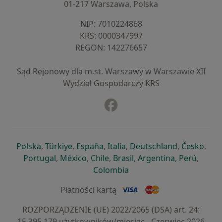
01-217 Warszawa, Polska
NIP: ⁠7010224868
KRS: ⁠0000347997
REGON: ⁠142276657
Sąd Rejonowy dla m.st. Warszawy w Warszawie XII
Wydział Gospodarczy KRS
Facebook
otwiera się w nowej karcie
otwiera się w nowej karcie
otwiera się w nowej karcie
otwiera się w nowej karcie
otwiera się w nowej karci
otwiera się
otwi
Polska
,
Türkiye
,
España
,
Italia
,
Deutschland
,
Česko
,
otwiera się w nowej karcie
otwiera się w nowej karcie
otwiera się w nowej karcie
otwiera się w nowej kar
otwiera się 
otwier
Portugal
,
México
,
Chile
,
Brasil
,
Argentina
,
Perú
,
otwiera się w nowej karc
Colombia
Płatności kartą
ROZPORZĄDZENIE (UE) 2022/2065 (DSA) art. 24:
15.395.179 użytkowników/miesiąc - Czerwiec 2026