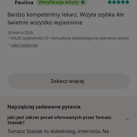
Paulina
Weryfikacja wizyty
P
Bardzo kompetentny lekarz. Wizyta szybka Ale
świetnie wszystko wyjasnione
20 marca 2026
•
SALVE Łagiewnicka 53
•
konsultacja diabetologiczna (pierwsza wizyta)
w opinii użytkownika Paulina
•
zgłoś nadużycie
Zobacz więcej
opinie powyżej
Najczęściej zadawane pytania
Jaki jest zakres porad oferowanych przez Tomasz
Stasiak?
Tomasz Stasiak to diabetolog, internista. Na