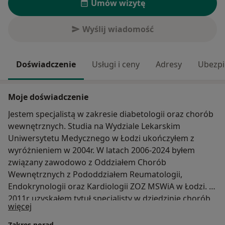
Umów wizytę
Wyślij wiadomość
Doświadczenie
Usługi i ceny
Adresy
Ubezpi
Moje doświadczenie
Jestem specjalistą w zakresie diabetologii oraz chorób
wewnętrznych. Studia na Wydziale Lekarskim
Uniwersytetu Medycznego w Łodzi ukończyłem z
wyróżnieniem w 2004r. W latach 2006-2024 byłem
związany zawodowo z Oddziałem Chorób
Wewnętrznych z Pododdziałem Reumatologii,
Endokrynologii oraz Kardiologii ZOZ MSWiA w Łodzi. W
2011r uzyskałem tytuł specjalisty w dziedzinie chorób
O mnie
więcej
wewnętrznych a w 2018r w dziedzinie diabetologii.
Jestem członkiem Polskiego Towarzystwa
Zakres porad