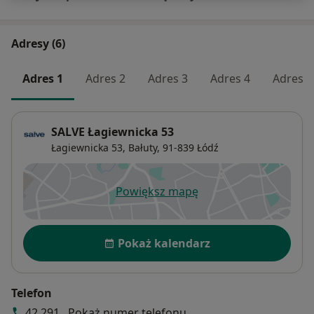
Adresy (6)
Adres 1
Adres 2
Adres 3
Adres 4
Adres 5
SALVE Łagiewnicka 53
Łagiewnicka 53,
Bałuty
, 91-839
Łódź
Powiększ mapę
otwiera się w nowej karcie
Dostępność
Pokaż kalendarz
Telefon
42 291...
Pokaż numer telefonu