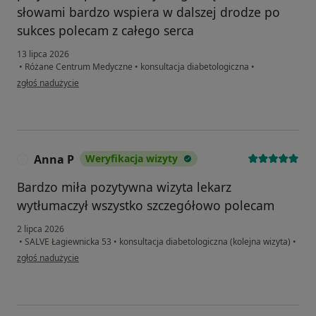
słowami bardzo wspiera w dalszej drodze po
sukces polecam z całego serca
13 lipca 2026
•
Różane Centrum Medyczne
•
konsultacja diabetologiczna
•
w opinii użytkownika K
zgłoś nadużycie
Anna P
Weryfikacja wizyty
A
Bardzo miła pozytywna wizyta lekarz
wytłumaczył wszystko szczegółowo polecam
2 lipca 2026
•
SALVE Łagiewnicka 53
•
konsultacja diabetologiczna (kolejna wizyta)
•
w opinii użytkownika Anna P
zgłoś nadużycie