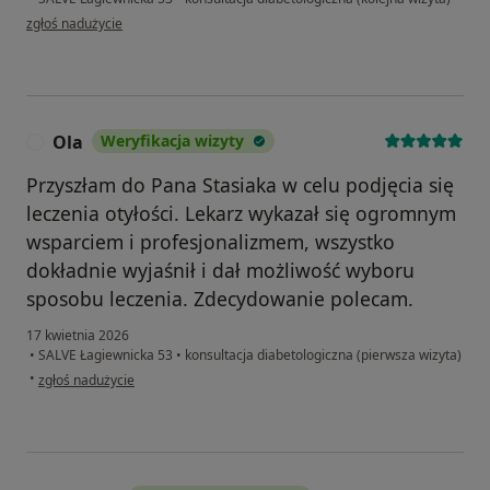
w opinii użytkownika Adam
zgłoś nadużycie
Ola
Weryfikacja wizyty
O
Przyszłam do Pana Stasiaka w celu podjęcia się
leczenia otyłości. Lekarz wykazał się ogromnym
wsparciem i profesjonalizmem, wszystko
dokładnie wyjaśnił i dał możliwość wyboru
sposobu leczenia. Zdecydowanie polecam.
17 kwietnia 2026
•
SALVE Łagiewnicka 53
•
konsultacja diabetologiczna (pierwsza wizyta)
w opinii użytkownika Ola
•
zgłoś nadużycie