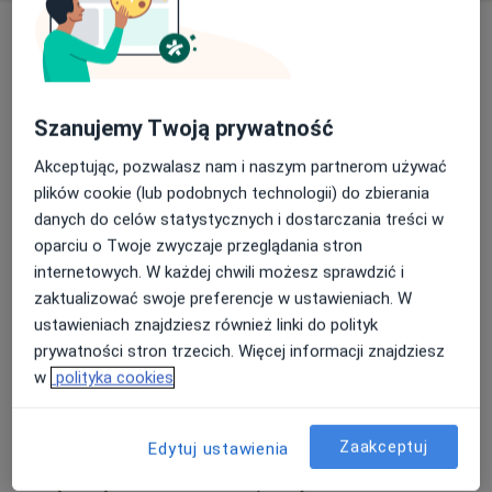
Usługi i ceny
Konsultacja diabetologiczna
(pierwsza wizyta)
Umów wizytę
230 zł
Szczegóły
Szanujemy Twoją prywatność
Akceptując, pozwalasz nam i naszym partnerom używać
Konsultacja diabetologiczna
plików cookie (lub podobnych technologii) do zbierania
(kolejna wizyta)
Umów wizytę
danych do celów statystycznych i dostarczania treści w
230 zł
Szczegóły
oparciu o Twoje zwyczaje przeglądania stron
internetowych. W każdej chwili możesz sprawdzić i
Konsultacja diabetologiczna
zaktualizować swoje preferencje w ustawieniach. W
Od 250 zł
Szczegóły
ustawieniach znajdziesz również linki do polityk
prywatności stron trzecich. Więcej informacji znajdziesz
Konsultacja telefoniczna (kolejna wizyta)
w
polityka cookies
180 zł
Szczegóły
Zaakceptuj
Edytuj ustawienia
W jaki sposób ustalane są ceny?