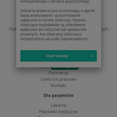
Serwis
emocjonalnego i zdrowia psychicznego.
Regulamin
Udział w ankiecie jest anonimowy, a wyniki
będą analizowane i prezentowane
Polityka prywatności pacjentów
wyłącznie w formie zbiorczej. Pytania
Polityka prywatności profesjonalistów
dotyczące nastolatków są skierowane
Polityka prywatności dla profesjonalistów, których
wyłącznie do rodziców lub opiekunów
prawnych. Nie zbieramy informacji
dane pozyskaliśmy samodzielnie
bezpośrednio od osób niepełnoletnich.
Polityka cookies
Jak działają wyniki wyszukiwania
Dostępność
Start survey
O nas
Praca
Rekrutujemy!
Partnerzy
Centrum prasowe
Kontakt
Dla pacjentów
Lekarze
Placówki medyczne