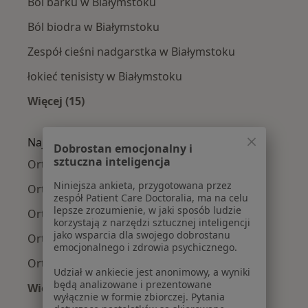
Ból barku w Białymstoku
Ból biodra w Białymstoku
Zespół cieśni nadgarstka w Białymstoku
łokieć tenisisty w Białymstoku
Więcej (15)
Więcej w kategorii: Najczęście leczone chorob
Najpopularniejsze ubezpieczenia
Dobrostan emocjonalny i
sztuczna inteligencja
Ortopedzi z PZU Zdrowie w Białymstoku
Niniejsza ankieta, przygotowana przez
Ortopedzi z Compensa w Białymstoku
zespół Patient Care Doctoralia, ma na celu
lepsze zrozumienie, w jaki sposób ludzie
Ortopedzi z Enel-med w Białymstoku
korzystają z narzędzi sztucznej inteligencji
jako wsparcia dla swojego dobrostanu
Ortopedzi z Allianz w Białymstoku
emocjonalnego i zdrowia psychicznego.
Ortopedzi z POLMED w Białymstoku
Udział w ankiecie jest anonimowy, a wyniki
będą analizowane i prezentowane
Więcej (2)
wyłącznie w formie zbiorczej. Pytania
Więcej w kategorii: Najpopularniejsze ubezpie