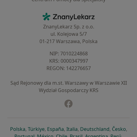
Kontakt
ZnanyLekarz - Strona główna
ZnanyLekarz Sp. z o.o.
ul. Kolejowa 5/7
01-217 Warszawa, Polska
NIP: ⁠7010224868
KRS: ⁠0000347997
REGON: ⁠142276657
Sąd Rejonowy dla m.st. Warszawy w Warszawie XII
Wydział Gospodarczy KRS
Facebook
otwiera się w nowej karcie
otwiera się w nowej karcie
otwiera się w nowej karcie
otwiera się w nowej karcie
otwiera się w nowej karci
otwiera się
otwi
Polska
,
Türkiye
,
España
,
Italia
,
Deutschland
,
Česko
,
otwiera się w nowej karcie
otwiera się w nowej karcie
otwiera się w nowej karcie
otwiera się w nowej kar
otwiera się 
otwier
Portugal
,
México
,
Chile
,
Brasil
,
Argentina
,
Perú
,