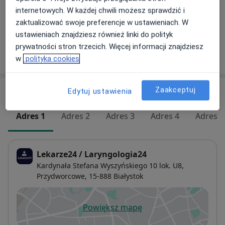
internetowych. W każdej chwili możesz sprawdzić i
zaktualizować swoje preferencje w ustawieniach. W
+ 19 usług
ustawieniach znajdziesz również linki do polityk
prywatności stron trzecich. Więcej informacji znajdziesz
W jaki sposób ustalane są ceny?
w
polityka cookies
Zaakceptuj
Adresy (5)
Edytuj ustawienia
Adres 1
Adres 2
Adres 3
Adres 4
Adres 5
Lekarze24 / Laryngologia24
Kardynała Stefana Wyszyńskiego 10 lok. U8,
Przydworcowe
, 15-888
Białystok
Powiększ mapę
otwiera się w nowej karcie