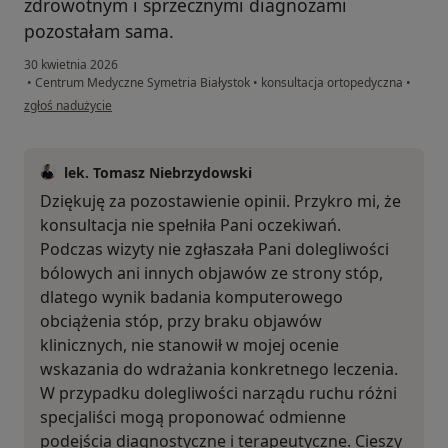
zdrowotnym i sprzecznymi diagnozami
pozostałam sama.
30 kwietnia 2026
•
Centrum Medyczne Symetria Białystok
•
konsultacja ortopedyczna
•
w opinii użytkownika N
zgłoś nadużycie
lek. Tomasz Niebrzydowski
Dziękuję za pozostawienie opinii. Przykro mi, że
konsultacja nie spełniła Pani oczekiwań.
Podczas wizyty nie zgłaszała Pani dolegliwości
bólowych ani innych objawów ze strony stóp,
dlatego wynik badania komputerowego
obciążenia stóp, przy braku objawów
klinicznych, nie stanowił w mojej ocenie
wskazania do wdrażania konkretnego leczenia.
W przypadku dolegliwości narządu ruchu różni
specjaliści mogą proponować odmienne
podejścia diagnostyczne i terapeutyczne. Cieszy