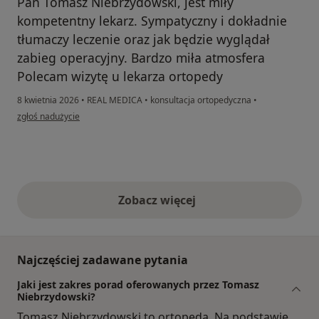
Pan Tomasz Niebrzydowski, jest miły
kompetentny lekarz. Sympatyczny i dokładnie
tłumaczy leczenie oraz jak będzie wyglądał
zabieg operacyjny. Bardzo miła atmosfera
Polecam wizytę u lekarza ortopedy
8 kwietnia 2026
•
REAL MEDICA
•
konsultacja ortopedyczna
•
w opinii użytkownika Agnieszka
zgłoś nadużycie
Zobacz więcej
opinie powyżej
Najczęściej zadawane pytania
Jaki jest zakres porad oferowanych przez Tomasz
Niebrzydowski?
Tomasz Niebrzydowski to ortopeda. Na podstawie