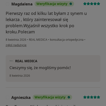
Magdalena
Weryfikacja wizyty
M
Pierwszy raz od kilku lat byłam z synem u
lekarza , który zainteresował się
problem.Wyjaśnił wszystko krok po
kroku.Polecam
8 kwietnia 2026
•
REAL MEDICA
•
konsultacja ortopedyczna
•
w opinii użytkownika Magdalena
zgłoś nadużycie
REAL MEDICA
Cieszymy się, że mogliśmy pomóc!
8 kwietnia 2026
Agnieszka
Weryfikacja wizyty
A