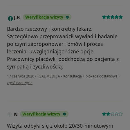
J.P.
Weryfikacja wizyty
J
Bardzo rzeczowy i konkretny lekarz.
Szczegółowo przeprowadził wywiad i badanie
po czym zaproponował i omówił proces
leczenia, uwzględniając różne opcje.
Pracownicy placówki podchodzą do pacjenta z
sympatią i życzliwością.
17 czerwca 2026
•
REAL MEDICA
•
Konsultacja + blokada dostawowa
•
w opinii użytkownika J.P.
zgłoś nadużycie
N
Weryfikacja wizyty
Wizyta odbyła się z około 20/30-minutowym