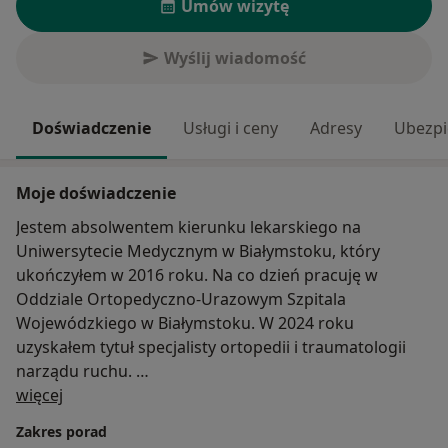
Umów wizytę
Wyślij wiadomość
Doświadczenie
Usługi i ceny
Adresy
Ubezpi
Moje doświadczenie
Jestem absolwentem kierunku lekarskiego na
Uniwersytecie Medycznym w Białymstoku, który
ukończyłem w 2016 roku. Na co dzień pracuję w
Oddziale Ortopedyczno-Urazowym Szpitala
Wojewódzkiego w Białymstoku. W 2024 roku
uzyskałem tytuł specjalisty ortopedii i traumatologii
narządu ruchu.
O mnie
W codziennej praktyce zajmuję się diagnostyką oraz
więcej
kompleksowym leczeniem operacyjnym i
Zakres porad
nieoperacyjnym schorzeń narządu ruchu: złamań,