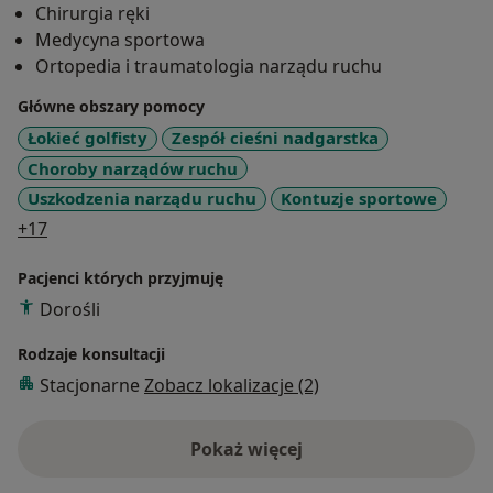
Chirurgia ręki
zwichnięć, skręceń, bólu różnego pochodzenia,
Medycyna sportowa
neuropatii uciskowych. Szczególnie interesuję się
Ortopedia i traumatologia narządu ruchu
chirurgią biodra, kolana, korekcją deformacji stopy.
Wykonuję iniekcje z kwasu hialuronowego i osocza
Główne obszary pomocy
bogatopłytkowego. Jestem członkiem Polskiego
Łokieć golfisty
Zespół cieśni nadgarstka
Towarzystwa Ortopedii i Traumatologii, regularnie
Choroby narządów ruchu
uczestniczę w wielu konferencjach naukowych i
Uszkodzenia narządu ruchu
Kontuzje sportowe
kursach dotyczących nowoczesnych metod leczenia w
a11y_sr_more_diseases
+17
Polsce i na świecie. Cechuję się empatią i
wyrozumiałością w stosunku do pacjentów. W wolnym
Pacjenci których przyjmuję
czasie cenię sobie chwile spędzone z rodziną, podróże
Dorośli
oraz sport.
Rodzaje konsultacji
Stacjonarne
Zobacz lokalizacje (2)
Pokaż więcej
o doświadczeniu