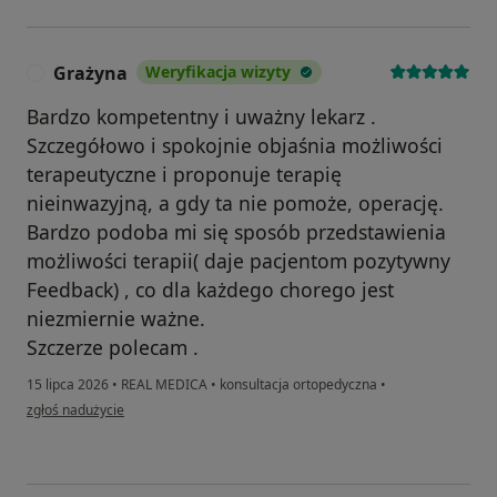
Grażyna
Weryfikacja wizyty
G
Bardzo kompetentny i uważny lekarz .
Szczegółowo i spokojnie objaśnia możliwości
terapeutyczne i proponuje terapię
nieinwazyjną, a gdy ta nie pomoże, operację.
Bardzo podoba mi się sposób przedstawienia
możliwości terapii( daje pacjentom pozytywny
Feedback) , co dla każdego chorego jest
niezmiernie ważne.
Szczerze polecam .
15 lipca 2026
•
REAL MEDICA
•
konsultacja ortopedyczna
•
w opinii użytkownika Grażyna
zgłoś nadużycie