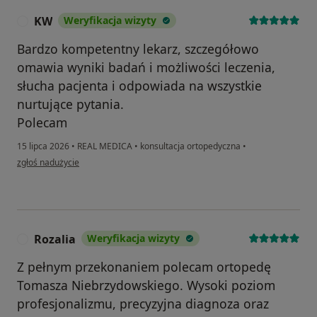
KW
Weryfikacja wizyty
K
Bardzo kompetentny lekarz, szczegółowo
omawia wyniki badań i możliwości leczenia,
słucha pacjenta i odpowiada na wszystkie
nurtujące pytania.
Polecam
15 lipca 2026
•
REAL MEDICA
•
konsultacja ortopedyczna
•
w opinii użytkownika KW
zgłoś nadużycie
Rozalia
Weryfikacja wizyty
R
Z pełnym przekonaniem polecam ortopedę
Tomasza Niebrzydowskiego. Wysoki poziom
profesjonalizmu, precyzyjna diagnoza oraz