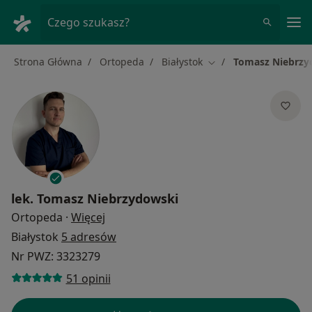
Me
Czego szukasz?
Strona Główna
Ortopeda
Białystok
Tomasz Niebrzy
Zmień miasto
lek.
Tomasz Niebrzydowski
O specjalizacjach
Ortopeda
·
Więcej
Białystok
5 adresów
Nr PWZ: 3323279
51 opinii