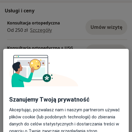
Usługi i ceny
Konsultacja ortopedyczna
Umów wizytę
Od 250 zł
Szczegóły
Konsultacja ortopedyczna + USG
Umów wizytę
300 zł - 320 zł
Szczegóły
Punkcja torbieli Bakera
Umów wizytę
300 zł - 400 zł
Szczegóły
Punkcja stawów
Szanujemy Twoją prywatność
Umów wizytę
300 zł
Szczegóły
Akceptując, pozwalasz nam i naszym partnerom używać
plików cookie (lub podobnych technologii) do zbierania
Punkcja krwiaka
danych do celów statystycznych i dostarczania treści w
Umów wizytę
300 zł
Szczegóły
oparciu o Twoje zwyczaje przeglądania stron