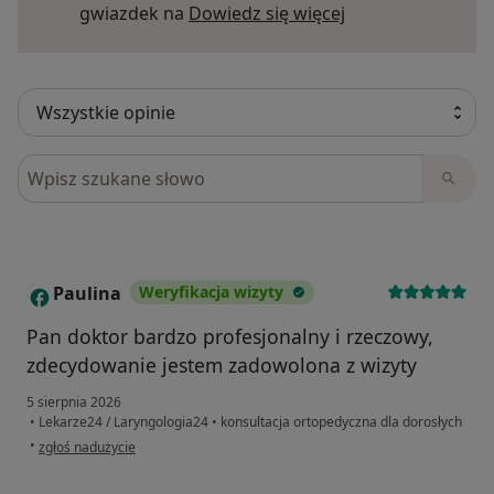
Dowiedz się więce
gwiazdek na
Dowiedz się więcej
Szukaj w opiniach
Paulina
Weryfikacja wizyty
P
Pan doktor bardzo profesjonalny i rzeczowy,
zdecydowanie jestem zadowolona z wizyty
5 sierpnia 2026
•
Lekarze24 / Laryngologia24
•
konsultacja ortopedyczna dla dorosłych
w opinii użytkownika Paulina
•
zgłoś nadużycie