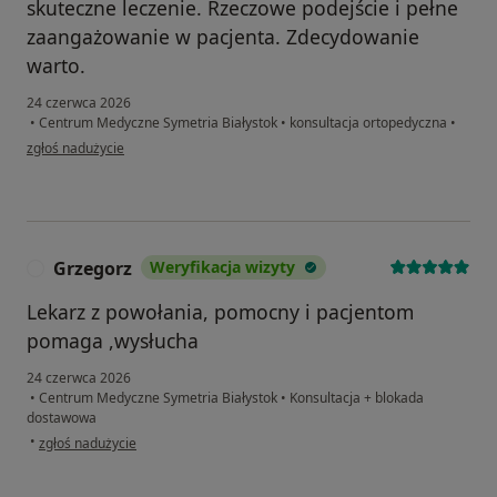
skuteczne leczenie. Rzeczowe podejście i pełne
zaangażowanie w pacjenta. Zdecydowanie
warto.
24 czerwca 2026
•
Centrum Medyczne Symetria Białystok
•
konsultacja ortopedyczna
•
w opinii użytkownika Rozalia
zgłoś nadużycie
Grzegorz
Weryfikacja wizyty
G
Lekarz z powołania, pomocny i pacjentom
pomaga ,wysłucha
24 czerwca 2026
•
Centrum Medyczne Symetria Białystok
•
Konsultacja + blokada
dostawowa
w opinii użytkownika Grzegorz
•
zgłoś nadużycie