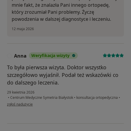
mnie fakt, że znalazła Pani innego ortopedę,
który zrozumiał Pani problemy. Życzę
powodzenia w dalszej diagnostyce i leczeniu.
12 maja 2026
Anna
Weryfikacja wizyty
A
To była pierwsza wizyta. Doktor wszystko
szczegółowo wyjaśnił. Podał też wskazówki co
do dalszego leczenia.
29 kwietnia 2026
•
Centrum Medyczne Symetria Białystok
•
konsultacja ortopedyczna
•
w opinii użytkownika Anna
zgłoś nadużycie