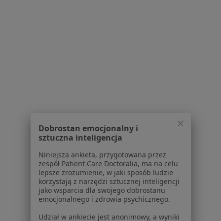
Powiązane wyszukiwania
|
Oferty pracy - Ortopeda
W pobliżu Łomży
Ortopedzi w Ostrołęce
Ortopedzi w Wysokiem Mazowieckiem
Ortopedzi w Mazowieckiej
Ortopedzi w Zambrowie
Ortopedzi w Kolnie
Dobrostan emocjonalny i
sztuczna inteligencja
Więcej (2)
Więcej w kategorii: W pobliżu Łomży
Niniejsza ankieta, przygotowana przez
zespół Patient Care Doctoralia, ma na celu
Najczęstsze schorzenia
lepsze zrozumienie, w jaki sposób ludzie
korzystają z narzędzi sztucznej inteligencji
łokieć tenisisty Łomża
jako wsparcia dla swojego dobrostanu
emocjonalnego i zdrowia psychicznego.
Ból barku Łomża
Udział w ankiecie jest anonimowy, a wyniki
Ból kolana Łomża