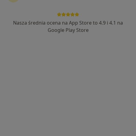
Bezpieczne płatności
lek. Katarzyna Szymborska
Nasza średnia ocena na App Store to 4.9 i 4.1 na
·
Więcej
W trakcie specjalizacji (Ortopeda)
Google Play Store
13 opinii
Sybiraków 5/3, Łomża
•
Mapa
BELMEDICA
Konsultacja ortopedyczna
250 zł
Specjalista nie oferuje umawiania online pod tym adresem.
Poproś o wizytę