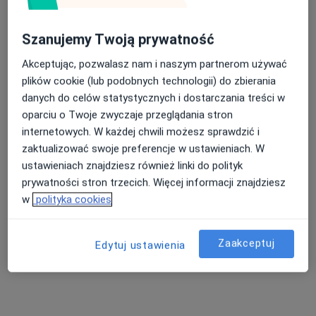
Bezpieczne płatności
Szanujemy Twoją prywatność
BELMEDICA
·
Więcej
Akceptując, pozwalasz nam i naszym partnerom używać
Ortopedia, Reumatologia, Reumatologia dziecięca
plików cookie (lub podobnych technologii) do zbierania
141 opinii
danych do celów statystycznych i dostarczania treści w
Sybiraków 5/3, Łomża
•
Mapa
oparciu o Twoje zwyczaje przeglądania stron
Konsultacja ortopedyczna
250 zł
internetowych. W każdej chwili możesz sprawdzić i
zaktualizować swoje preferencje w ustawieniach. W
ustawieniach znajdziesz również linki do polityk
prywatności stron trzecich. Więcej informacji znajdziesz
lek. Katarzyna
w
polityka cookies
Szymborska
ortopeda
Brak dostępnych specjalistów z wolnymi terminami w tym centrum medycznym.
Zaakceptuj
Edytuj ustawienia
Pokaż profil