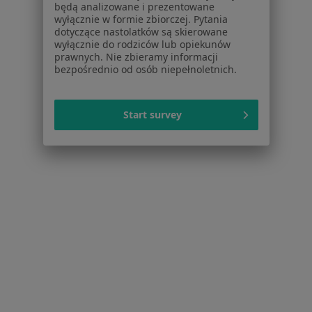
będą analizowane i prezentowane
wyłącznie w formie zbiorczej. Pytania
łokieć golfisty Łomża
dotyczące nastolatków są skierowane
wyłącznie do rodziców lub opiekunów
Stany pourazowe Łomża
prawnych. Nie zbieramy informacji
bezpośrednio od osób niepełnoletnich.
Więcej (15)
Więcej w kategorii: Najczęstsze schorzenia
Start survey
Strona Główna
Ortopeda
Łomża
Zmień miasto
Serwis
Regulamin
Polityka prywatności pacjentów
Polityka prywatności profesjonalistów