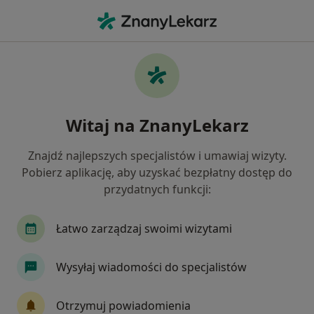
Me
Ortopeda • Łomża, podlaskie
Filtry
Ubezpieczenie
Mapa
Polecani ortopedzi w Łomży
Witaj na ZnanyLekarz
Jak działają wyniki wyszukiwania
Znajdź najlepszych specjalistów i umawiaj wizyty.
Pobierz aplikację, aby uzyskać bezpłatny dostęp do
Wybierz swoje ubezpieczenie
przydatnych funkcji:
Łatwo zarządzaj swoimi wizytami
Wysyłaj wiadomości do specjalistów
Otrzymuj powiadomienia