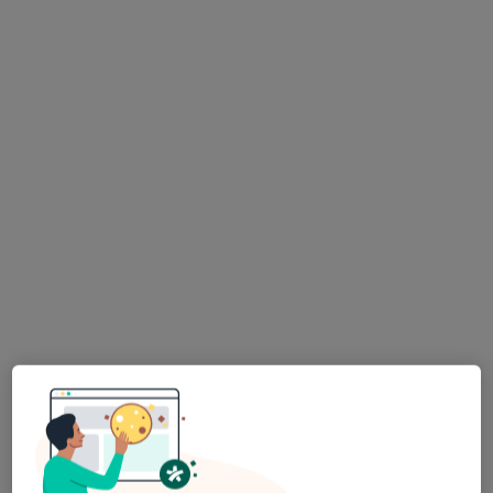
dr n. med. Jerzy Wojnar
·
Więcej
Ortopeda
95 opinii
Kazańska 2, Łomża
•
Mapa
Centrum Medyczne UNIMED
Konsultacja ortopedyczna
350 zł
Specjalista nie oferuje umawiania online pod tym adresem.
Poproś o wizytę