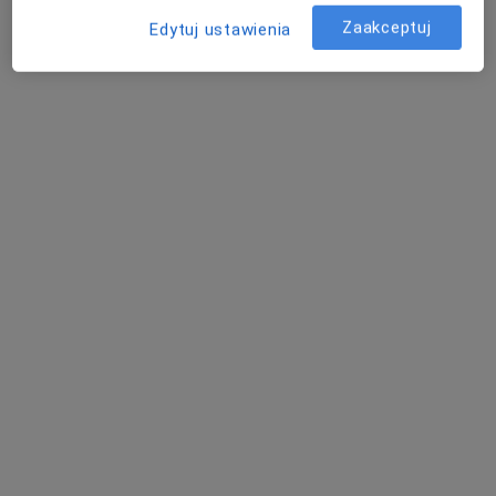
Fizjoterapeuta Tomasz Wróbel
Zaakceptuj
Edytuj ustawienia
Konsultacja fizjoterapeutyczna
200 zł
Specjalista nie oferuje umawiania online pod tym adresem.
Poproś o wizytę
dr hab. n. med., prof. uczelni Paweł
Grabala
·
Więcej
Ortopeda, Ortopeda dziecięcy
562 opinie