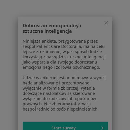
1
2
3
4
Dobrostan emocjonalny i
sztuczna inteligencja
Powiązane wyszukiwania
Niniejsza ankieta, przygotowana przez
W pobliżu Białegostoku
zespół Patient Care Doctoralia, ma na celu
Choroby kręgosłupa w Choroszczy
lepsze zrozumienie, w jaki sposób ludzie
korzystają z narzędzi sztucznej inteligencji
Choroby kręgosłupa w Michałowie
jako wsparcia dla swojego dobrostanu
emocjonalnego i zdrowia psychicznego.
Choroby kręgosłupa w Sokołach
Udział w ankiecie jest anonimowy, a wyniki
będą analizowane i prezentowane
Schorzenia w Białymstoku
wyłącznie w formie zbiorczej. Pytania
dotyczące nastolatków są skierowane
Nadciśnienie tętnicze w Białymstoku
wyłącznie do rodziców lub opiekunów
prawnych. Nie zbieramy informacji
Cukrzyca w Białymstoku
bezpośrednio od osób niepełnoletnich.
Choroby układu oddechowego w Białymstoku
Alergia w Białymstoku
Start survey