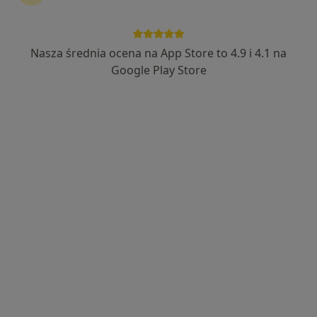
Nasza średnia ocena na App Store to 4.9 i 4.1 na
Google Play Store
Bezpieczne płatności
mgr Łukasz Zalesko
·
Więcej
Fizjoterapeuta
188 opinii
Szybka pomoc w sytuacjach awaryjnych.
Pracuję w Uniwersyteckim Szpitalu Klinicznym.
Przyjmuję w weekendy.
Adres
Online
ul. Gruntowa 9/1, Białystok
•
Mapa
Łukasz Zalesko Fizjoterapia
Badanie i fizjoterapia funkcjonalna w uszkodzeniach stawu kolanowego i barkowego
200 zł