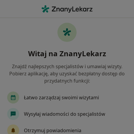
Me
Choroby Kręgosłupa • Białystok, podlaskie
Filtry
• 1
Ubezpieczenie
Map
Choroby kręgosłupa specjaliści w
Witaj na ZnanyLekarz
Białymstoku
Jak działają wyniki wyszukiwania
Znajdź najlepszych specjalistów i umawiaj wizyty.
Pobierz aplikację, aby uzyskać bezpłatny dostęp do
przydatnych funkcji:
Jakiego specjalisty szukasz?
Fizjoterapeuta
Ortopeda
Chirurg
Int
Łatwo zarządzaj swoimi wizytami
Wysyłaj wiadomości do specjalistów
Otrzymuj powiadomienia