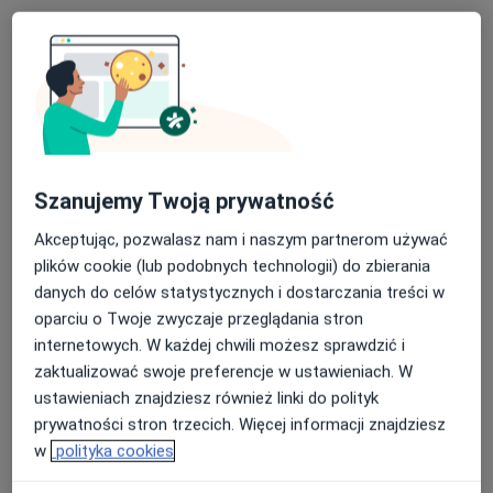
Fizjoterapia
250 zł
Specjalista nie oferuje umawiania online pod tym adresem.
Poproś o wizytę
Szanujemy Twoją prywatność
Akceptując, pozwalasz nam i naszym partnerom używać
plików cookie (lub podobnych technologii) do zbierania
danych do celów statystycznych i dostarczania treści w
oparciu o Twoje zwyczaje przeglądania stron
internetowych. W każdej chwili możesz sprawdzić i
Skupienie na pacjencie
zaktualizować swoje preferencje w ustawieniach. W
mgr Tomasz Wróbel
ustawieniach znajdziesz również linki do polityk
·
Więcej
Fizjoterapeuta
prywatności stron trzecich. Więcej informacji znajdziesz
186 opinii
w
polityka cookies
Choroszczańska 24 lokal 13 / wejście B, 1 piętro, Białystok
•
Mapa