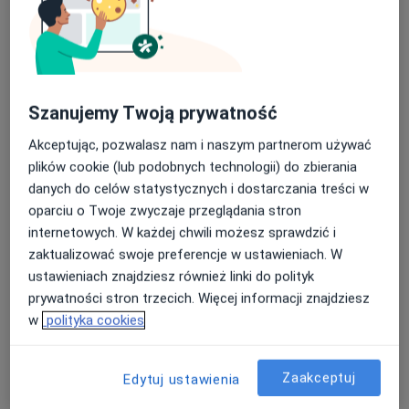
Warszawska 39/lok u8, Białystok
•
Mapa
Podlaskie Centrum Rehabilitacji ortopedia | fizjoterapia | trening
Konsultacja fizjoterapeutyczna
200 zł
Specjalista nie oferuje umawiania online pod tym adresem.
Szanujemy Twoją prywatność
Poproś o wizytę
Akceptując, pozwalasz nam i naszym partnerom używać
plików cookie (lub podobnych technologii) do zbierania
danych do celów statystycznych i dostarczania treści w
oparciu o Twoje zwyczaje przeglądania stron
internetowych. W każdej chwili możesz sprawdzić i
zaktualizować swoje preferencje w ustawieniach. W
ustawieniach znajdziesz również linki do polityk
prywatności stron trzecich. Więcej informacji znajdziesz
w
polityka cookies
Bezpieczne płatności
mgr Michał Bursa
Zaakceptuj
Edytuj ustawienia
·
Więcej
Fizjoterapeuta