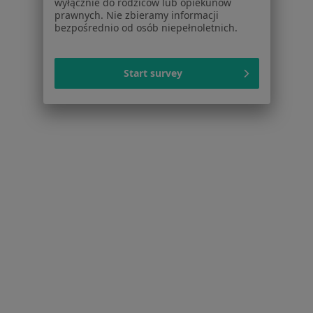
wyłącznie do rodziców lub opiekunów
Blizny w Białymstoku
prawnych. Nie zbieramy informacji
bezpośrednio od osób niepełnoletnich.
Przepuklina w Białymstoku
Zmiany skórne w Białymstoku
Start survey
Więcej (15)
Więcej w kategorii: Schorzenia w Białymstoku
Łokieć Golfisty Specjaliści W Białymstoku
Serwis
Regulamin
Polityka prywatności pacjentów
Polityka prywatności profesjonalistów