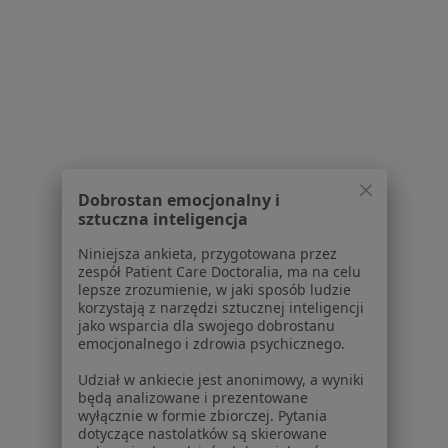
71 opinii
Ogrodowa 19 lok 13 i 14, Białystok
•
Mapa
Topmed s.j.
Konsultacja ortopedyczna
300 zł
Specjalista nie oferuje umawiania online pod tym adresem.
Poproś o wizytę
Dobrostan emocjonalny i
sztuczna inteligencja
Niniejsza ankieta, przygotowana przez
1
2
3
4
zespół Patient Care Doctoralia, ma na celu
lepsze zrozumienie, w jaki sposób ludzie
korzystają z narzędzi sztucznej inteligencji
Powiązane wyszukiwania
jako wsparcia dla swojego dobrostanu
emocjonalnego i zdrowia psychicznego.
Schorzenia w Białymstoku
Udział w ankiecie jest anonimowy, a wyniki
Choroby chirurgiczne w Białymstoku
będą analizowane i prezentowane
wyłącznie w formie zbiorczej. Pytania
Znamiona w Białymstoku
dotyczące nastolatków są skierowane