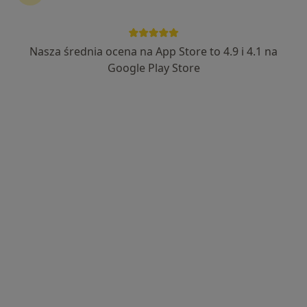
Nasza średnia ocena na App Store to 4.9 i 4.1 na
Bezpieczne płatności
Google Play Store
mgr Łukasz Zalesko
·
Więcej
Fizjoterapeuta
188 opinii
Szybka pomoc w sytuacjach awaryjnych.
Pracuję w Uniwersyteckim Szpitalu Klinicznym.
Przyjmuję w weekendy.
Adres
Online
ul. Gruntowa 9/1, Białystok
•
Mapa
Łukasz Zalesko Fizjoterapia
Badanie i fizjoterapia funkcjonalna w uszkodzeniach stawu kolanowego i barkowego
200 zł
Specjalista nie oferuje umawiania online pod tym adresem.