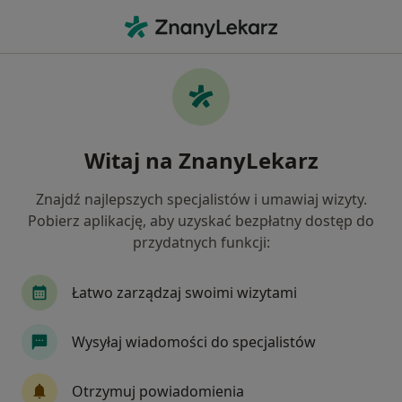
Me
Łokieć Golfisty • Białystok, podlaskie
Filtry
• 1
Ubezpieczenie
Map
Łokieć golfisty specjaliści w Białymstoku
Witaj na ZnanyLekarz
Jak działają wyniki wyszukiwania
Znajdź najlepszych specjalistów i umawiaj wizyty.
Pobierz aplikację, aby uzyskać bezpłatny dostęp do
Jakiego specjalisty szukasz?
przydatnych funkcji:
Fizjoterapeuta
Ortopeda
Chirurg
La
Łatwo zarządzaj swoimi wizytami
Wysyłaj wiadomości do specjalistów
Otrzymuj powiadomienia