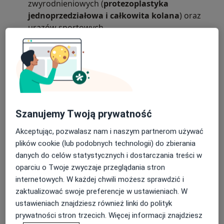
zwyrodnieniowych (
protezoplastyka
jednoprzedziałowa i całkowita kolana
) oraz
urazów sportowych.
Medycynę regeneracyjną:
stosuję preparaty
Chirurgię barku:
protezoplastyka barku w
osocza bogatopłytkowego
(PRP)
przebiegu zmian zwyrodnieniowych i
pourazowych
Małoinwazyjną chirurgię stopy (MIS) -
Iniekcje dostawowe
- kwas hialuronowy
małoinwazyjne korekty wad stóp: MICA/MITA,
Szanujemy Twoją prywatność
DMMO
O mnie
więcej
Akceptując, pozwalasz nam i naszym partnerom używać
Leczenie chorób zwyrodnieniowych stawów
Zakres porad
plików cookie (lub podobnych technologii) do zbierania
Ortopedia i traumatologia narządu ruchu
Chirurgię ręki
m.in.: zespoły uciskowe (np.
danych do celów statystycznych i dostarczania treści w
zespół cieśni nadgarstka, zespół kanału Guyona,
oparciu o Twoje zwyczaje przeglądania stron
Główne obszary pomocy
zespół rowka nerwu łokciowego), palce
internetowych. W każdej chwili możesz sprawdzić i
Ból kolana
Złamania
Łokieć tenisisty
zatrzaskujące, choroba de Quervaina,
zaktualizować swoje preferencje w ustawieniach. W
a11y_sr_more_diseases
Ból biodra
Ból barku
+48
protezoplastykę stawów rąk (m.in. proteza CMC -
ustawieniach znajdziesz również linki do polityk
stawu nadgarstkowo-śródręcznego kciuka)
prywatności stron trzecich. Więcej informacji znajdziesz
Pacjenci których przyjmuję