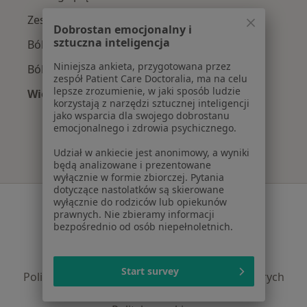
Zespół cieśni nadgarstka w Lublinie
Dobrostan emocjonalny i
sztuczna inteligencja
Ból barku w Lublinie
Niniejsza ankieta, przygotowana przez
Ból biodra w Lublinie
zespół Patient Care Doctoralia, ma na celu
lepsze zrozumienie, w jaki sposób ludzie
Więcej (15)
korzystają z narzędzi sztucznej inteligencji
Więcej w kategorii: Najczęście leczone chorob
jako wsparcia dla swojego dobrostanu
emocjonalnego i zdrowia psychicznego.
Udział w ankiecie jest anonimowy, a wyniki
będą analizowane i prezentowane
wyłącznie w formie zbiorczej. Pytania
dotyczące nastolatków są skierowane
Serwis
wyłącznie do rodziców lub opiekunów
prawnych. Nie zbieramy informacji
Regulamin
bezpośrednio od osób niepełnoletnich.
Polityka prywatności pacjentów
Polityka prywatności profesjonalistów
Start survey
Polityka prywatności dla profesjonalistów, których
dane pozyskaliśmy samodzielnie