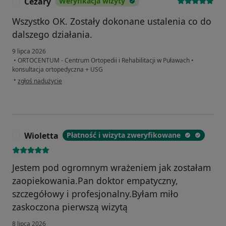
Cezary
Weryfikacja wizyty
C
Wszystko OK. Zostały dokonane ustalenia co do
dalszego działania.
9 lipca 2026
•
ORTOCENTUM - Centrum Ortopedii i Rehabilitacji w Puławach
•
konsultacja ortopedyczna + USG
w opinii użytkownika Cezary
•
zgłoś nadużycie
Wioletta
Płatność i wizyta zweryfikowane
W
Jestem pod ogromnym wrażeniem jak zostałam
zaopiekowania.Pan doktor empatyczny,
szczegółowy i profesjonalny.Byłam miło
zaskoczona pierwszą wizytą
8 lipca 2026