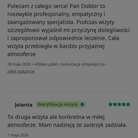
Polecam z całego serca! Pan Doktor to
niezwykle profesjonalny, empatyczny i
zaangażowany specjalista. Podczas wizyty
szczegółowo wyjaśnił mi przyczynę dolegliwości
i zaproponował odpowiednie leczenie. Cała
wizyta przebiegła w bardzo przyjaznej
atmosferze
28 maja 2026
•
Affidea Lublin
•
konsultacja ortopedyczna
•
w opinii użytkownika HP
zgłoś nadużycie
Jolanta
Weryfikacja wizyty
J
To druga wizyta ale konkretna w miłej
atmosferze. Mam nadzieję że zastrzyk zadziała.
7 maja 2026