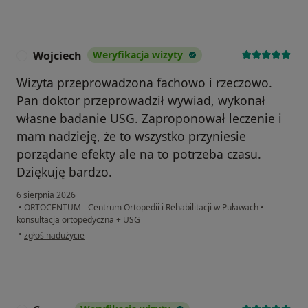
Wojciech
Weryfikacja wizyty
W
Wizyta przeprowadzona fachowo i rzeczowo.
Pan doktor przeprowadził wywiad, wykonał
własne badanie USG. Zaproponował leczenie i
mam nadzieję, że to wszystko przyniesie
porządane efekty ale na to potrzeba czasu.
Dziękuję bardzo.
6 sierpnia 2026
•
ORTOCENTUM - Centrum Ortopedii i Rehabilitacji w Puławach
•
konsultacja ortopedyczna + USG
w opinii użytkownika Wojciech
•
zgłoś nadużycie