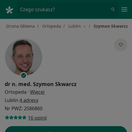
Me
Czego szukasz?
Strona Główna
Ortopeda
Lublin
Szymon Skwarcz
Zmień miasto
dr n. med.
Szymon Skwarcz
O specjalizacjach
Ortopeda
·
Więcej
Lublin
4 adresy
Nr PWZ: 2586860
16 opinii