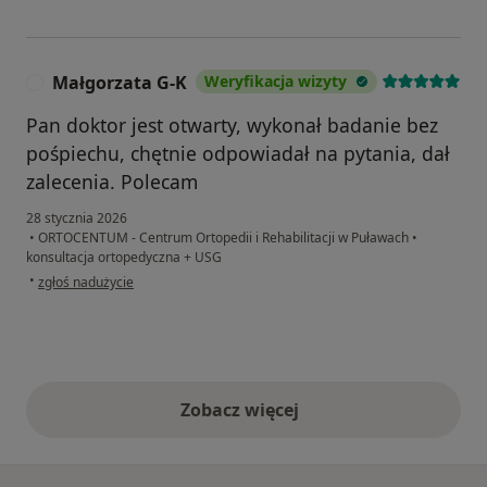
Małgorzata G-K
Weryfikacja wizyty
M
Pan doktor jest otwarty, wykonał badanie bez
pośpiechu, chętnie odpowiadał na pytania, dał
zalecenia. Polecam
28 stycznia 2026
•
ORTOCENTUM - Centrum Ortopedii i Rehabilitacji w Puławach
•
konsultacja ortopedyczna + USG
w opinii użytkownika Małgorzata G-K
•
zgłoś nadużycie
Zobacz więcej
opinie powyżej