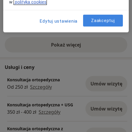
w
polityka cookies
Traumatologię:
Kompleksowe zaopatrywanie
Dorośli (Tylko pod niektórymi adresami)
złamań i urazów narządu ruchu
Rodzaje konsultacji
Zaakceptuj
Edytuj ustawienia
Stacjonarne
Zobacz lokalizacje (2)
Pokaż więcej
o doświadczeniu
Usługi i ceny
Konsultacja ortopedyczna
Umów wizytę
Od 250 zł
Szczegóły
Konsultacja ortopedyczna + USG
Umów wizytę
350 zł - 400 zł
Szczegóły
Konsultacja ortopedyczna z