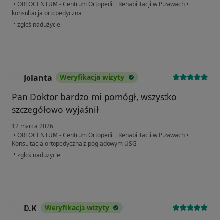
•
ORTOCENTUM - Centrum Ortopedii i Rehabilitacji w Puławach
•
konsultacja ortopedyczna
w opinii użytkownika Jolanta
•
zgłoś nadużycie
Jolanta
Weryfikacja wizyty
J
Pan Doktor bardzo mi pomógł, wszystko
szczegółowo wyjaśnił
12 marca 2026
•
ORTOCENTUM - Centrum Ortopedii i Rehabilitacji w Puławach
•
Konsultacja ortopedyczna z poglądowym USG
w opinii użytkownika Jolanta
•
zgłoś nadużycie
D.K
Weryfikacja wizyty
D