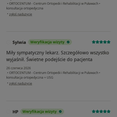
•
ORTOCENTUM - Centrum Ortopedii i Rehabilitacji w Puławach
•
konsultacja ortopedyczna
w opinii użytkownika Wioletta
•
zgłoś nadużycie
Sylwia
Weryfikacja wizyty
S
Miły sympatyczny lekarz. Szczegółowo wszystko
wyjaśnił. Świetne podejście do pacjenta
26 czerwca 2026
•
ORTOCENTUM - Centrum Ortopedii i Rehabilitacji w Puławach
•
konsultacja ortopedyczna + USG
w opinii użytkownika Sylwia
•
zgłoś nadużycie
HP
Weryfikacja wizyty
H