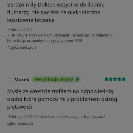
Bardzo miły Doktor, wszystko dokładnie
tłumaczy, nie naciska na niekonieczne
kosztowne leczenie
13 lutego 2026
•
ORTOCENTUM - Centrum Ortopedii i Rehabilitacji w Puławach
•
Konsultacja ortopedyczna z poglądowym USG
w opinii użytkownika D.K
•
zgłoś nadużycie
Marek
Weryfikacja wizyty
M
Myślę że wreszcie trafiłem na odpowiednią
osobę która pomoże mi z problemem ostróg
piętowych
12 lutego 2026
•
Affidea Lublin
•
konsultacja ortopedyczna
•
w opinii użytkownika Marek
zgłoś nadużycie