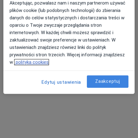
Akceptując, pozwalasz nam i naszym partnerom używać
plików cookie (lub podobnych technologii) do zbierania
danych do celów statystycznych i dostarczania treści w
oparciu o Twoje zwyczaje przeglądania stron
internetowych. W każdej chwili możesz sprawdzić i
Bezpieczne płatności
zaktualizować swoje preferencje w ustawieniach. W
mgr Jordan Tomaszewski
ustawieniach znajdziesz również linki do polityk
·
Więcej
Fizjoterapeuta
prywatności stron trzecich. Więcej informacji znajdziesz
122 opinie
w
polityka cookies
Adres
Online
Zaakceptuj
Edytuj ustawienia
Lubelska 18 lok. 13, Puławy
•
Mapa
Indywidualna Praktyka Fizjoterapeutyczna Fizjoterapia Jordan Tomaszewski
Konsultacja fizjoterapeutyczna
200 zł
Specjalista nie oferuje umawiania online pod tym adresem.
Poproś o wizytę