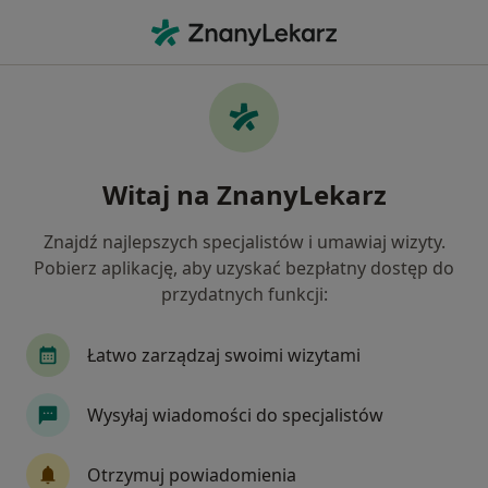
Me
Choroby Stawu Biodrowego • Puławy, lubelskie
Filtry
• 1
Ubezpieczenie
Map
Choroby stawu biodrowego specjaliści w
Witaj na ZnanyLekarz
Puławach
Jak działają wyniki wyszukiwania
Znajdź najlepszych specjalistów i umawiaj wizyty.
Pobierz aplikację, aby uzyskać bezpłatny dostęp do
przydatnych funkcji:
Jakiego specjalisty szukasz?
Ortopeda
Fizjoterapeuta
Łatwo zarządzaj swoimi wizytami
Wysyłaj wiadomości do specjalistów
Otrzymuj powiadomienia