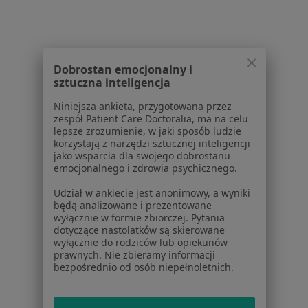
Dla pacjentów
Lekarze
Placówki medyczne
Pytania i odpowiedzi
Dobrostan emocjonalny i
sztuczna inteligencja
Usługi i zabiegi
Choroby
Niniejsza ankieta, przygotowana przez
Pomoc
zespół Patient Care Doctoralia, ma na celu
lepsze zrozumienie, w jaki sposób ludzie
Aplikacje mobilne
korzystają z narzędzi sztucznej inteligencji
Blog dla pacjentów
jako wsparcia dla swojego dobrostanu
emocjonalnego i zdrowia psychicznego.
Dla profesjonalistów
Udział w ankiecie jest anonimowy, a wyniki
Cennik
będą analizowane i prezentowane
wyłącznie w formie zbiorczej. Pytania
Dla lekarzy
dotyczące nastolatków są skierowane
Dla placówek medycznych
wyłącznie do rodziców lub opiekunów
Noa Notes
nowość
prawnych. Nie zbieramy informacji
bezpośrednio od osób niepełnoletnich.
Baza wiedzy
Centrum Pomocy dla Specjalisty