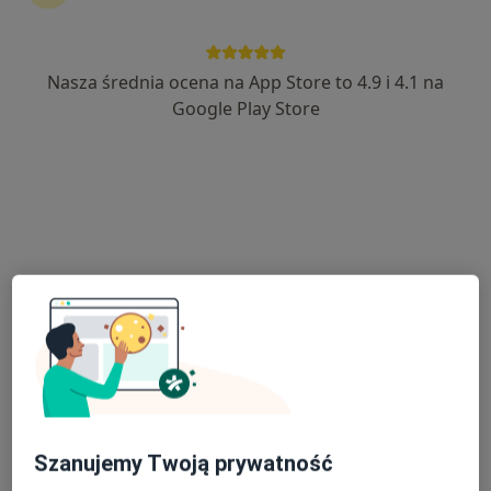
Nasza średnia ocena na App Store to 4.9 i 4.1 na
Google Play Store
Bezpieczne płatności
dr n. med. Szymon Skwarcz
·
Więcej
Ortopeda
16 opinii
Sosnowa 8/U2, Puławy
•
Mapa
ORTOCENTUM - Centrum Ortopedii i Rehabilitacji w Puławach
Konsultacja ortopedyczna
250 zł
Specjalista nie oferuje umawiania online pod tym adresem.
Poproś o wizytę
Szanujemy Twoją prywatność