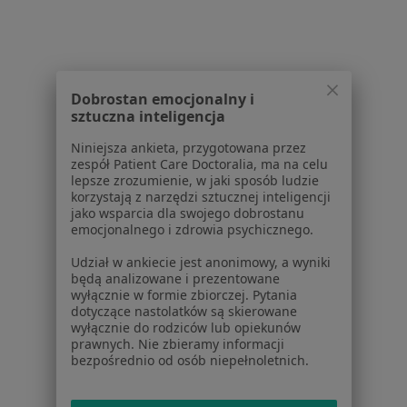
Partnerzy
Centrum prasowe
Kontakt
Dla pacjentów
Dobrostan emocjonalny i
sztuczna inteligencja
Lekarze
Niniejsza ankieta, przygotowana przez
Placówki medyczne
zespół Patient Care Doctoralia, ma na celu
Pytania i odpowiedzi
lepsze zrozumienie, w jaki sposób ludzie
Usługi i zabiegi
korzystają z narzędzi sztucznej inteligencji
jako wsparcia dla swojego dobrostanu
Choroby
emocjonalnego i zdrowia psychicznego.
Pomoc
Aplikacje mobilne
Udział w ankiecie jest anonimowy, a wyniki
będą analizowane i prezentowane
Blog dla pacjentów
wyłącznie w formie zbiorczej. Pytania
dotyczące nastolatków są skierowane
Dla profesjonalistów
wyłącznie do rodziców lub opiekunów
prawnych. Nie zbieramy informacji
Cennik
bezpośrednio od osób niepełnoletnich.
Dla lekarzy
Dla placówek medycznych