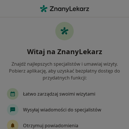
Me
Bóle Korzeniowe • Puławy, lubelskie
Filtry
• 1
Ubezpieczenie
Map
Bóle korzeniowe specjaliści w Puławach
Witaj na ZnanyLekarz
Jak działają wyniki wyszukiwania
Znajdź najlepszych specjalistów i umawiaj wizyty.
Pobierz aplikację, aby uzyskać bezpłatny dostęp do
Jakiego specjalisty szukasz?
przydatnych funkcji:
Ortopeda
Neurolog
Fizjoterapeuta
Łatwo zarządzaj swoimi wizytami
Wysyłaj wiadomości do specjalistów
Otrzymuj powiadomienia