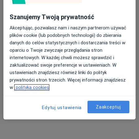
Szanujemy Twoją prywatność
Akceptując, pozwalasz nam i naszym partnerom używać
Bezpieczne płatności
plików cookie (lub podobnych technologii) do zbierania
mgr Jordan Tomaszewski
danych do celów statystycznych i dostarczania treści w
·
Więcej
Fizjoterapeuta
oparciu o Twoje zwyczaje przeglądania stron
121 opinii
internetowych. W każdej chwili możesz sprawdzić i
zaktualizować swoje preferencje w ustawieniach. W
Adres
Online
ustawieniach znajdziesz również linki do polityk
prywatności stron trzecich. Więcej informacji znajdziesz
Lubelska 18 lok. 13, Puławy
•
Mapa
w
polityka cookies
Indywidualna Praktyka Fizjoterapeutyczna Fizjoterapia Jordan Tomaszewski
Konsultacja fizjoterapeutyczna
200 zł
Zaakceptuj
Edytuj ustawienia
Specjalista nie oferuje umawiania online pod tym adresem.
Poproś o wizytę