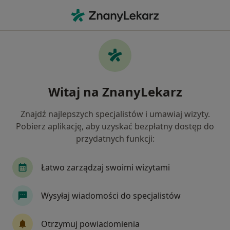
Me
Złamania • Puławy, lubelskie
Filtry
• 1
Ubezpieczenie
Map
Złamania specjaliści w Puławach
Witaj na ZnanyLekarz
Jak działają wyniki wyszukiwania
Znajdź najlepszych specjalistów i umawiaj wizyty.
Pobierz aplikację, aby uzyskać bezpłatny dostęp do
Jakiego specjalisty szukasz?
przydatnych funkcji:
Ortopeda
Fizjoterapeuta
Chirurg
Łatwo zarządzaj swoimi wizytami
Wysyłaj wiadomości do specjalistów
Otrzymuj powiadomienia