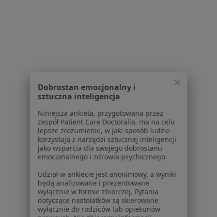
Serwis
Regulamin
Dobrostan emocjonalny i
sztuczna inteligencja
Polityka prywatności pacjentów
Polityka prywatności profesjonalistów
Niniejsza ankieta, przygotowana przez
Polityka prywatności dla profesjonalistów, których
zespół Patient Care Doctoralia, ma na celu
lepsze zrozumienie, w jaki sposób ludzie
dane pozyskaliśmy samodzielnie
korzystają z narzędzi sztucznej inteligencji
Polityka cookies
jako wsparcia dla swojego dobrostanu
Jak działają wyniki wyszukiwania
emocjonalnego i zdrowia psychicznego.
Dostępność
Udział w ankiecie jest anonimowy, a wyniki
O nas
będą analizowane i prezentowane
Praca
Rekrutujemy!
wyłącznie w formie zbiorczej. Pytania
dotyczące nastolatków są skierowane
Partnerzy
wyłącznie do rodziców lub opiekunów
Centrum prasowe