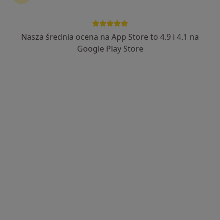
Nasza średnia ocena na App Store to 4.9 i 4.1 na
mgr Andrzej Karpiński
Google Play Store
·
Więcej
Fizjoterapeuta
14 opinii
gen. Józefa Hauke-Bosaka 1, Puławy
•
Mapa
Gabinet Fizjoterapii Andrzej Karpiński
Konsultacja fizjoterapeutyczna (pierwsza wizyta)
160 zł
Specjalista nie oferuje umawiania online pod tym adresem.
Poproś o wizytę