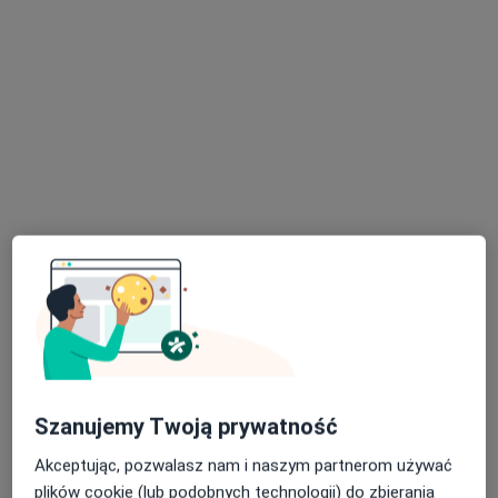
Bezpieczne płatności
dr n. med. Szymon Skwarcz
·
Więcej
Ortopeda
16 opinii
Sosnowa 8/U2, Puławy
•
Mapa
ORTOCENTUM - Centrum Ortopedii i Rehabilitacji w Puławach
Konsultacja ortopedyczna
250 zł
Specjalista nie oferuje umawiania online pod tym adresem.
Poproś o wizytę
Szanujemy Twoją prywatność
Akceptując, pozwalasz nam i naszym partnerom używać
plików cookie (lub podobnych technologii) do zbierania