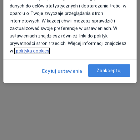
danych do celów statystycznych i dostarczania treści w
oparciu o Twoje zwyczaje przeglądania stron
internetowych. W każdej chwili możesz sprawdzić i
zaktualizować swoje preferencje w ustawieniach. W
Bezpieczne płatności
ustawieniach znajdziesz również linki do polityk
mgr Jordan Tomaszewski
prywatności stron trzecich. Więcej informacji znajdziesz
·
Więcej
Fizjoterapeuta
w
polityka cookies
122 opinie
Adres
Online
Zaakceptuj
Edytuj ustawienia
Lubelska 18 lok. 13, Puławy
•
Mapa
Indywidualna Praktyka Fizjoterapeutyczna Fizjoterapia Jordan Tomaszewski
Konsultacja fizjoterapeutyczna
200 zł
Specjalista nie oferuje umawiania online pod tym adresem.
Poproś o wizytę