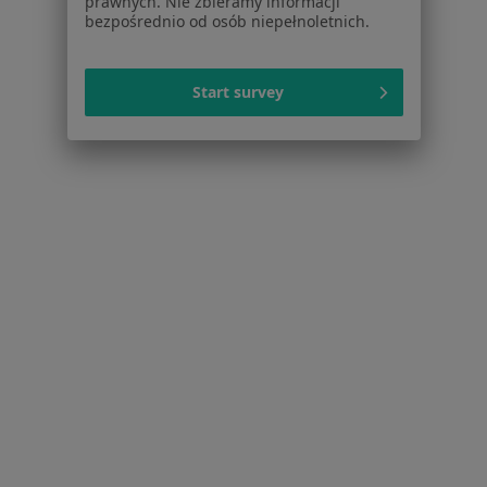
prawnych. Nie zbieramy informacji
Kontakt
bezpośrednio od osób niepełnoletnich.
Dla pacjentów
Start survey
Lekarze
Placówki medyczne
Pytania i odpowiedzi
Usługi i zabiegi
Choroby
Pomoc
Aplikacje mobilne
Blog dla pacjentów
Dla profesjonalistów
Cennik
Dla lekarzy
Dla placówek medycznych
Noa Notes
nowość
Baza wiedzy