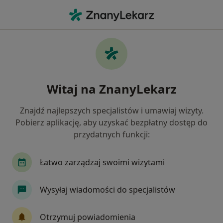
Me
Osteoporoza • Puławy, lubelskie
Filtry
• 1
Ubezpieczenie
Map
Osteoporoza specjaliści w Puławach
Witaj na ZnanyLekarz
Jak działają wyniki wyszukiwania
Znajdź najlepszych specjalistów i umawiaj wizyty.
Pobierz aplikację, aby uzyskać bezpłatny dostęp do
Jakiego specjalisty szukasz?
przydatnych funkcji:
Ortopeda
Dietetyk
Chirurg
Łatwo zarządzaj swoimi wizytami
Wysyłaj wiadomości do specjalistów
Otrzymuj powiadomienia