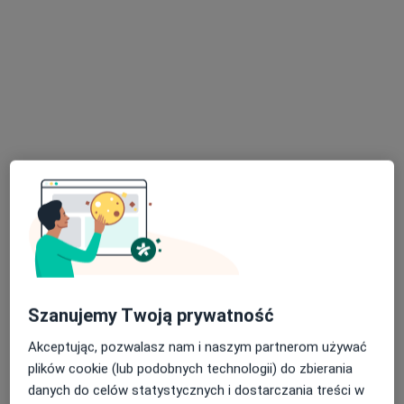
Bezpieczne płatności
ORTOCENTUM - Centrum Ortopedii i
Rehabilitacji w Puławach
Ortopedia
8 opinii
Sosnowa 8/U2, Puławy
•
Mapa
Konsultacja ortopedyczna
250 zł
Pokaż więcej usług
Szanujemy Twoją prywatność
dr n. med. Szymon
Akceptując, pozwalasz nam i naszym partnerom używać
Skwarcz
plików cookie (lub podobnych technologii) do zbierania
ortopeda
danych do celów statystycznych i dostarczania treści w