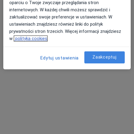
Brak dostępnych specjalistów z wolnymi terminami w tym centrum medycznym.
oparciu o Twoje zwyczaje przeglądania stron
internetowych. W każdej chwili możesz sprawdzić i
Pokaż profil
zaktualizować swoje preferencje w ustawieniach. W
ustawieniach znajdziesz również linki do polityk
prywatności stron trzecich. Więcej informacji znajdziesz
w
polityka cookies
Zaakceptuj
Edytuj ustawienia
Mój Dietetyk
Dietetyka
1018 opinii
Zygmunta Wróblewskiego 3, Puławy
•
Mapa
Konsultacja dietetyczna
180 zł