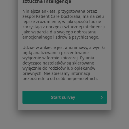
sztuczna inteligencja
Polityka prywatności dla profesjonalistów, których
Niniejsza ankieta, przygotowana przez
dane pozyskaliśmy samodzielnie
zespół Patient Care Doctoralia, ma na celu
Polityka cookies
lepsze zrozumienie, w jaki sposób ludzie
Jak działają wyniki wyszukiwania
korzystają z narzędzi sztucznej inteligencji
jako wsparcia dla swojego dobrostanu
Dostępność
emocjonalnego i zdrowia psychicznego.
O nas
Praca
Rekrutujemy!
Udział w ankiecie jest anonimowy, a wyniki
będą analizowane i prezentowane
Partnerzy
wyłącznie w formie zbiorczej. Pytania
Centrum prasowe
dotyczące nastolatków są skierowane
Kontakt
wyłącznie do rodziców lub opiekunów
prawnych. Nie zbieramy informacji
Dla pacjentów
bezpośrednio od osób niepełnoletnich.
Lekarze
Placówki medyczne
Start survey
Pytania i odpowiedzi
Usługi i zabiegi
Choroby
Pomoc