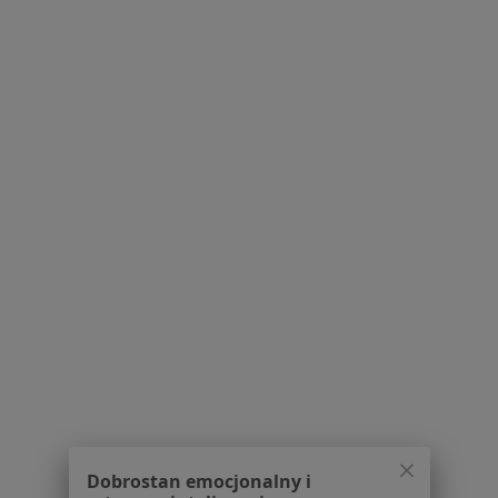
Zaburzenia koncentracji w Puławach
Zaburzenia pamięci w Puławach
Alergia pokarmowa w Puławach
Więcej (13)
Więcej w kategorii: Schorzenia w Puławach
Osteoporoza Specjaliści W Puławach
Serwis
Regulamin
Polityka prywatności pacjentów
Dobrostan emocjonalny i
Polityka prywatności profesjonalistów