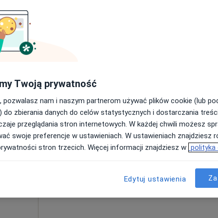
Poproś o wizytę
180 zł
my Twoją prywatność
, pozwalasz nam i naszym partnerom używać plików cookie (lub p
Dziś
Jutro
Pon,
Wt,
) do zbierania danych do celów statystycznych i dostarczania treśc
8 Sie
9 Sie
10 Sie
11 Sie
ski
zaje przeglądania stron internetowych. W każdej chwili możesz spr
wać swoje preferencje w ustawieniach. W ustawieniach znajdziesz ró
prywatności stron trzecich. Więcej informacji znajdziesz w
polityka
Umawianie online nie jest dostępne
Poproś o wizytę
Za
Edytuj ustawienia