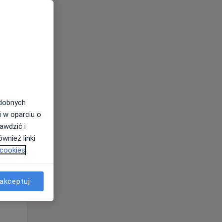
odobnych
Śr,
Czw,
Pt,
i w oparciu o
12 Sie
13 Sie
14 Sie
awdzić i
wnież linki
 cookies
akceptuj