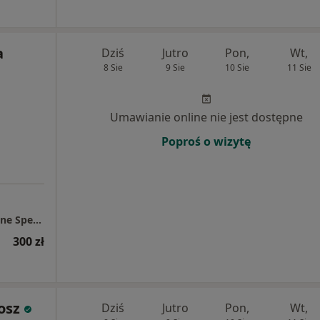
a
Dziś
Jutro
Pon,
Wt,
8 Sie
9 Sie
10 Sie
11 Sie
Umawianie online nie jest dostępne
Poproś o wizytę
Centrum Medyczne Chodźki - NOWE Prywatne Specjalistyczne Gabinety Lekarskie
300 zł
osz
Dziś
Jutro
Pon,
Wt,