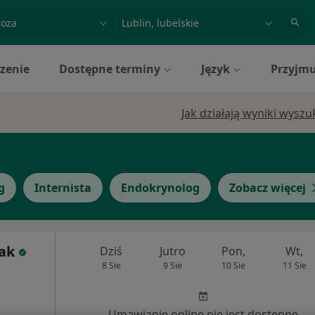
acja, badanie lub nazwisko
miasto lub dzielnica
zenie
Dostępne terminy
Język
Przyjmu
Jak działają wyniki wysz
g
Internista
Endokrynolog
Zobacz więcej
lak
Dziś
Jutro
Pon,
Wt,
8 Sie
9 Sie
10 Sie
11 Sie
Umawianie online nie jest dostępne