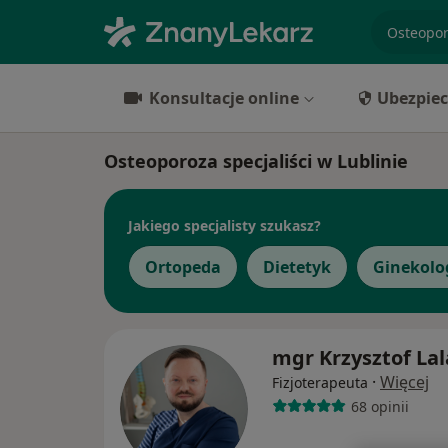
specjaliz
Konsultacje online
Ubezpiec
Osteoporoza specjaliści w Lublinie
Jakiego specjalisty szukasz?
Ortopeda
Dietetyk
Ginekolo
mgr Krzysztof La
·
Więcej
Fizjoterapeuta
68 opinii