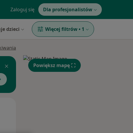
Zaloguj się
Dla profesjonalistów
je dzieci
Więcej filtrów
•
1
ukiwania
Powiększ mapę
Śr,
Czw,
Pt,
12 Sie
13 Sie
14 Sie