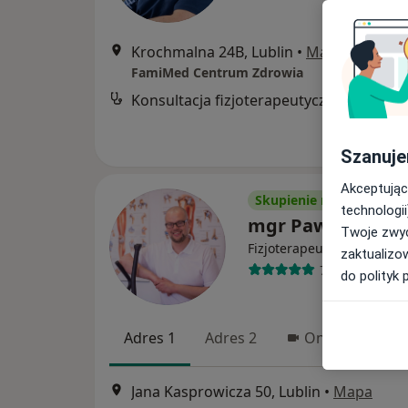
Krochmalna 24B, Lublin
•
Mapa
FamiMed Centrum Zdrowia
Konsultacja fizjoterapeutyczna
Szanuje
Akceptując
Skupienie na pacjencie
technologii
mgr Paweł Karpiń
Twoje zwyc
·
Więcej
Fizjoterapeuta
zaktualizo
787 opinii
do polityk 
Adres 1
Adres 2
Online
Jana Kasprowicza 50, Lublin
•
Mapa