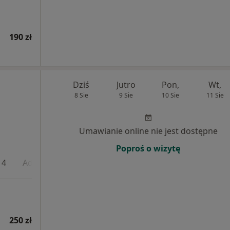
190 zł
Dziś
Jutro
Pon,
Wt,
8 Sie
9 Sie
10 Sie
11 Sie
Umawianie online nie jest dostępne
Poproś o wizytę
 4
Adres 5
Adres 6
Adres 7
Adres 8
250 zł