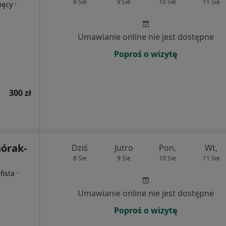
8 Sie
9 Sie
10 Sie
11 Sie
·
ięcy
Umawianie online nie jest dostępne
Poproś o wizytę
300 zł
Górak-
Dziś
Jutro
Pon,
Wt,
8 Sie
9 Sie
10 Sie
11 Sie
·
fista
Umawianie online nie jest dostępne
Poproś o wizytę