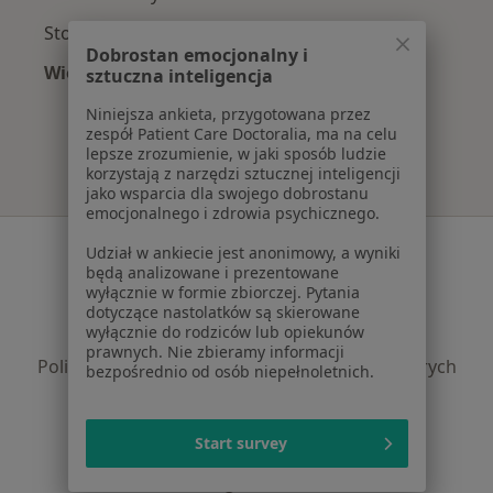
Stomatolodzy z Medicover w Chorzowie
Dobrostan emocjonalny i
Więcej (11)
sztuczna inteligencja
Więcej w kategorii: Najpopularniejsze ubezpi
Niniejsza ankieta, przygotowana przez
zespół Patient Care Doctoralia, ma na celu
lepsze zrozumienie, w jaki sposób ludzie
korzystają z narzędzi sztucznej inteligencji
jako wsparcia dla swojego dobrostanu
emocjonalnego i zdrowia psychicznego.
Serwis
Udział w ankiecie jest anonimowy, a wyniki
będą analizowane i prezentowane
Regulamin
wyłącznie w formie zbiorczej. Pytania
Polityka prywatności pacjentów
dotyczące nastolatków są skierowane
wyłącznie do rodziców lub opiekunów
Polityka prywatności profesjonalistów
prawnych. Nie zbieramy informacji
Polityka prywatności dla profesjonalistów, których
bezpośrednio od osób niepełnoletnich.
dane pozyskaliśmy samodzielnie
Polityka cookies
Start survey
Jak działają wyniki wyszukiwania
Dostępność