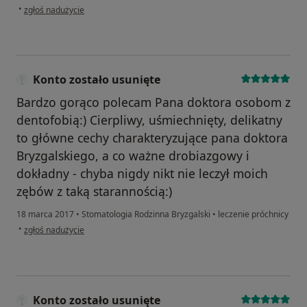
w opinii użytkownika Konto zostało usunięte
•
zgłoś nadużycie
Konto zostało usunięte
Bardzo gorąco polecam Pana doktora osobom z
dentofobią:) Cierpliwy, uśmiechnięty, delikatny
to główne cechy charakteryzujące pana doktora
Bryzgalskiego, a co ważne drobiazgowy i
dokładny - chyba nigdy nikt nie leczył moich
zębów z taką starannością:)
18 marca 2017
•
Stomatologia Rodzinna Bryzgalski
•
leczenie próchnicy
w opinii użytkownika Konto zostało usunięte
•
zgłoś nadużycie
Konto zostało usunięte