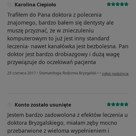
Karolina Ciepioło
Trafiłem do Pana doktora z polecenia
znajomego, bardzo bałem się dentysty ale
muszę przyznać, że w znieczuleniu
komputerowym to już jest inny standard
leczenia- nawet kanałówka jest bezbolesna. Pan
doktor jest bardzo drobiazgowy i dużą wagę
przywiązuje do oczekiwań pacjenta
w opinii użytkownika
25 czerwca 2017
•
Stomatologia Rodzinna Bryzgalski
•
•
zgłoś nadużycie
Konto zostało usunięte
Jestem bardzo zadowolona z efektów leczenia u
doktora Bryzgalskiego, miałam zęby mocno
przebarwione z wieloma wypełnieniem i