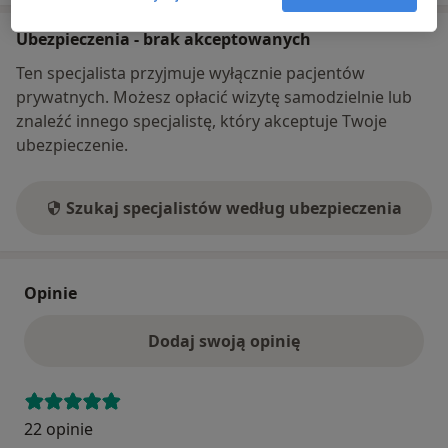
Ubezpieczenia - brak akceptowanych
Ten specjalista przyjmuje wyłącznie pacjentów
prywatnych. Możesz opłacić wizytę samodzielnie lub
znaleźć innego specjalistę, który akceptuje Twoje
ubezpieczenie.
Szukaj specjalistów według ubezpieczenia
Opinie
Dodaj swoją opinię
22 opinie