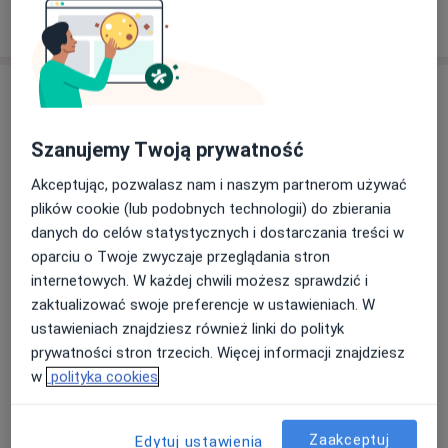
W jaki sposób ustalane są ceny?
Adres
Stomatologia Rodzinna Bryzgalski
Szanujemy Twoją prywatność
Gałeczki 30,
41-500
Chorzów
Akceptując, pozwalasz nam i naszym partnerom używać
plików cookie (lub podobnych technologii) do zbierania
Powiększ mapę
danych do celów statystycznych i dostarczania treści w
otwiera się w nowej karcie
oparciu o Twoje zwyczaje przeglądania stron
internetowych. W każdej chwili możesz sprawdzić i
Dostępność
W tym gabinecie nie można umawiać wizyt przez
zaktualizować swoje preferencje w ustawieniach. W
internet
ustawieniach znajdziesz również linki do polityk
Co mam zrobić w tej sytuacji?
prywatności stron trzecich. Więcej informacji znajdziesz
w
polityka cookies
Pokaż więcej
o adresie
Zaakceptuj
Edytuj ustawienia