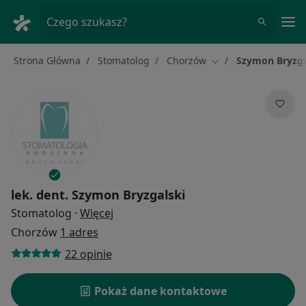
Me
Czego szukasz?
Strona Główna
Stomatolog
Chorzów
Szymon Bryzga
Zmień miasto
lek. dent.
Szymon Bryzgalski
O specjalizacjach
Stomatolog
·
Więcej
Chorzów
1 adres
22 opinie
Pokaż dane kontaktowe