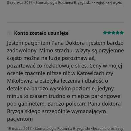
w opinii użytkownika 
8 czerwca 2017
•
Stomatologia Rodzinna Bryzgalski
•
•
zgłoś nadużycie
Konto zostało usunięte
Jestem pacjentem Pana Doktora i jestem bardzo
zadowolony. Mimo strachu, wizyty są przyjemne
często można na luzie porozmawiać,
pożartować co rozładowuje stres. Ceny w mojej
ocenie znacznie niższe niż w Katowicach czy
Mikołowie, a estetyka leczenia i dbałość o
detale na bardzo wysokim poziomie, jedyny
minus to czasem trudno o miejsce parkingowe
pod gabinetem. Bardzo polecam Pana doktora
Bryzgalskiego szczególnie wymagającym
pacjentom
19 marca 2017
•
Stomatologia Rodzinna Bryzgalski
•
leczenie próchnicy