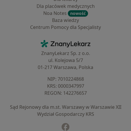
Dla placówek medycznych
Noa Notes
nowość
Baza wiedzy
Centrum Pomocy dla Specjalisty
Kontakt
ZnanyLekarz - Strona główna
ZnanyLekarz Sp. z o.o.
ul. Kolejowa 5/7
01-217 Warszawa, Polska
NIP: ⁠7010224868
KRS: ⁠0000347997
REGON: ⁠142276657
Sąd Rejonowy dla m.st. Warszawy w Warszawie XII
Wydział Gospodarczy KRS
Facebook
otwiera się w nowej karcie