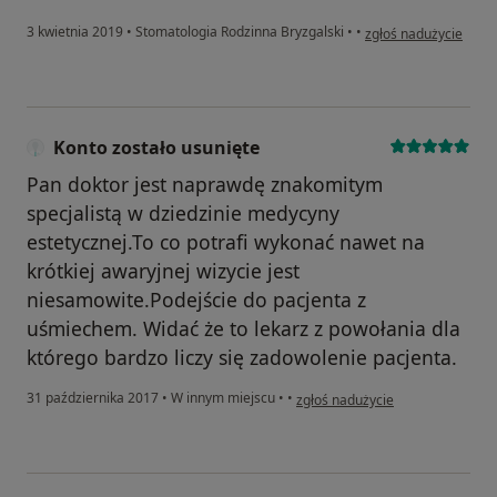
w opinii użytkownika 
3 kwietnia 2019
•
Stomatologia Rodzinna Bryzgalski
•
•
zgłoś nadużycie
Konto zostało usunięte
Pan doktor jest naprawdę znakomitym
specjalistą w dziedzinie medycyny
estetycznej.To co potrafi wykonać nawet na
krótkiej awaryjnej wizycie jest
niesamowite.Podejście do pacjenta z
uśmiechem. Widać że to lekarz z powołania dla
którego bardzo liczy się zadowolenie pacjenta.
w opinii użytkownika Konto zosta
31 października 2017
•
W innym miejscu
•
•
zgłoś nadużycie