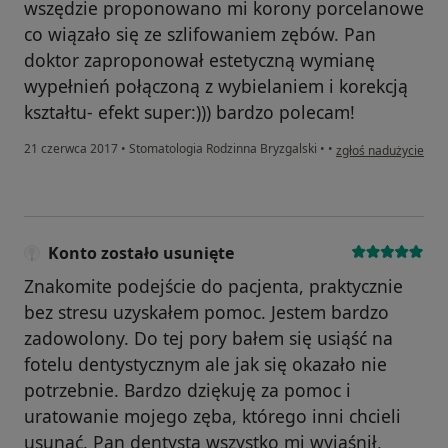
wszędzie proponowano mi korony porcelanowe
co wiązało się ze szlifowaniem zębów. Pan
doktor zaproponował estetyczną wymianę
wypełnień połączoną z wybielaniem i korekcją
kształtu- efekt super:))) bardzo polecam!
w opinii użytkownika
21 czerwca 2017
•
Stomatologia Rodzinna Bryzgalski
•
•
zgłoś nadużycie
Konto zostało usunięte
Znakomite podejście do pacjenta, praktycznie
bez stresu uzyskałem pomoc. Jestem bardzo
zadowolony. Do tej pory bałem się usiąść na
fotelu dentystycznym ale jak się okazało nie
potrzebnie. Bardzo dziękuję za pomoc i
uratowanie mojego zęba, którego inni chcieli
usunąć. Pan dentysta wszystko mi wyjaśnił,