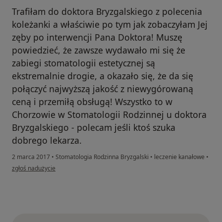
Trafiłam do doktora Bryzgalskiego z polecenia
koleżanki a właściwie po tym jak zobaczyłam Jej
zęby po interwencji Pana Doktora! Muszę
powiedzieć, że zawsze wydawało mi się że
zabiegi stomatologii estetycznej są
ekstremalnie drogie, a okazało się, że da się
połączyć najwyższą jakość z niewygórowaną
ceną i przemiłą obsługą! Wszystko to w
Chorzowie w Stomatologii Rodzinnej u doktora
Bryzgalskiego - polecam jeśli ktoś szuka
dobrego lekarza.
2 marca 2017
•
Stomatologia Rodzinna Bryzgalski
•
leczenie kanałowe
•
w opinii użytkownika Konto zostało usunięte
zgłoś nadużycie