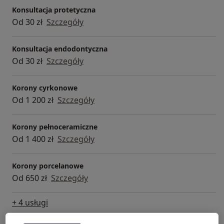
Konsultacja protetyczna
Od 30 zł
Szczegóły
Konsultacja endodontyczna
Od 30 zł
Szczegóły
Korony cyrkonowe
Od 1 200 zł
Szczegóły
Korony pełnoceramiczne
Od 1 400 zł
Szczegóły
Korony porcelanowe
Od 650 zł
Szczegóły
+ 4 usługi