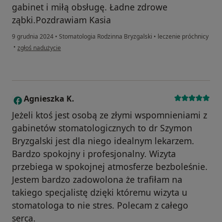
gabinet i miłą obsługę. Ładne zdrowe
ząbki.Pozdrawiam Kasia
9 grudnia 2024
•
Stomatologia Rodzinna Bryzgalski
•
leczenie próchnicy
w opinii użytkownika KK
•
zgłoś nadużycie
Agnieszka K.
A
Jeżeli ktoś jest osobą ze złymi wspomnieniami z
gabinetów stomatologicznych to dr Szymon
Bryzgalski jest dla niego idealnym lekarzem.
Bardzo spokojny i profesjonalny. Wizyta
przebiega w spokojnej atmosferze bezboleśnie.
Jestem bardzo zadowolona że trafiłam na
takiego specjalistę dzięki któremu wizyta u
stomatologa to nie stres. Polecam z całego
serca.