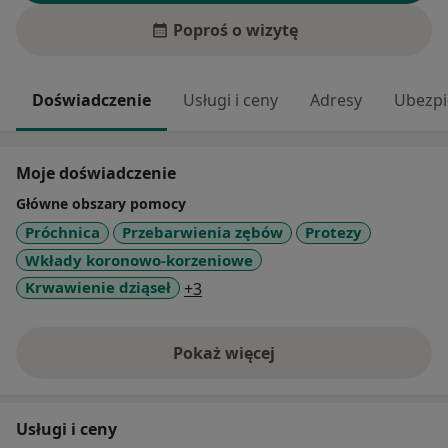
Poproś o wizytę
Doświadczenie
Usługi i ceny
Adresy
Ubezpi
Moje doświadczenie
Główne obszary pomocy
Próchnica
Przebarwienia zębów
Protezy
Wkłady koronowo-korzeniowe
a11y_sr_more_diseases
Krwawienie dziąseł
+3
Pokaż więcej
o doświadczeniu
Usługi i ceny