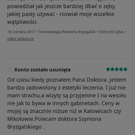
powiedział jak jeszcze bardziej dbać o zęby,
jakiej pasty używać - rozwiał moje wszelkie
wątpliwości.
16 czerwca 2017
•
Stomatologia Rodzinna Bryzgalski
•
Ostry ból zęba.
•
w opinii użytkownika Konto zostało usunięte
zgłoś nadużycie
Konto zostało usunięte
Od czasu kiedy poznałem Pana Doktora ,jestem
bardzo zadowolony z estetyki leczenia. I już nie
mam strachu,a wizyty są przyjemne I na wesoło
nie jak to bywa w innych gabinetach. Ceny w
mojej są znacznie niższe niż w Katowicach czy
Mikołowie.Polecam doktora Szymona
Bryzgalskiego .