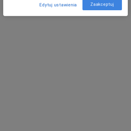
Zaakceptuj
Edytuj ustawienia
lek. dent. Maciej Studziński
Stomatolog, Chirurg stomatologiczny
10 opinii
Gliwicka 159, Katowice
•
Mapa
AVIMED - Grupa AVIMED
Akceptuje Medica Polska
Chirurgia stomatologiczna
Brak ceny
Specjalista nie oferuje umawiania online pod tym adresem.
Poproś o wizytę