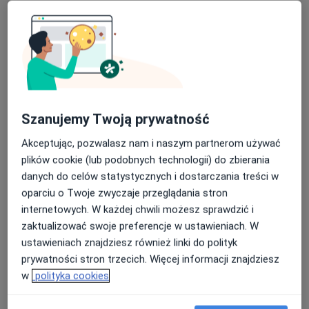
Rewadent Centrum Stomatologii
Estetycznej
·
Więcej
Stomatologia, Stomatologia dziecięca, Protetyka
60 opinii
Karłowicza 11A, Katowice
•
Mapa
Higienizacja
od 210 zł
Szanujemy Twoją prywatność
Pokaż więcej usług
Akceptując, pozwalasz nam i naszym partnerom używać
plików cookie (lub podobnych technologii) do zbierania
danych do celów statystycznych i dostarczania treści w
lek. dent. Renata
oparciu o Twoje zwyczaje przeglądania stron
Przytuła-Wypych
internetowych. W każdej chwili możesz sprawdzić i
stomatolog
zaktualizować swoje preferencje w ustawieniach. W
Brak dostępnych specjalistów z wolnymi terminami w tym centrum medycznym.
ustawieniach znajdziesz również linki do polityk
prywatności stron trzecich. Więcej informacji znajdziesz
Pokaż profil
w
polityka cookies