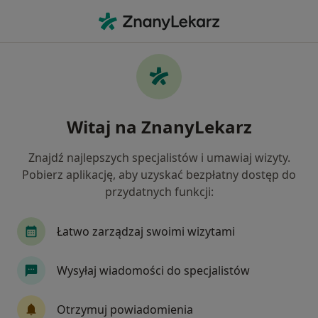
Me
Stomatolog • Chorzów, śląskie
Filtry
Ubezpieczenie:
Medica Polska
20 polecanych stomatologów w Chorzowie z
Witaj na ZnanyLekarz
Medica Polska
Jak działają wyniki wyszukiwania
Znajdź najlepszych specjalistów i umawiaj wizyty.
Pobierz aplikację, aby uzyskać bezpłatny dostęp do
przydatnych funkcji:
Łatwo zarządzaj swoimi wizytami
Wysyłaj wiadomości do specjalistów
lek. dent. Renata Przytuła-Wypych
Otrzymuj powiadomienia
·
Stomatolog, Protetyk stomatologiczny, Stomatolog dziecięcy