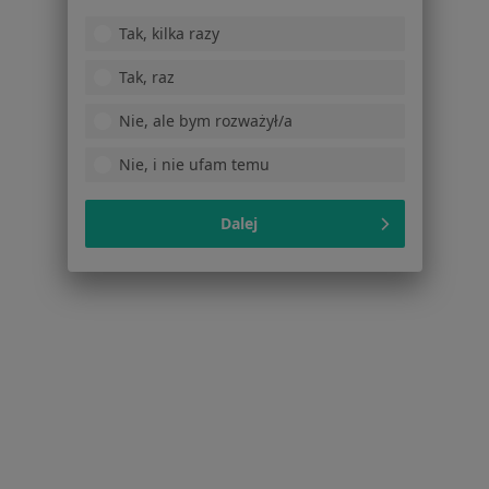
Tak, kilka razy
Lekarze
Placówki medyczne
Tak, raz
Pytania i odpowiedzi
Usługi i zabiegi
Nie, ale bym rozważył/a
Choroby
Nie, i nie ufam temu
Pomoc
Aplikacje mobilne
Blog dla pacjentów
Dalej
Dla profesjonalistów
Cennik
Dla lekarzy
Dla placówek medycznych
Noa Notes
nowość
Baza wiedzy
Centrum Pomocy dla Specjalisty
Kontakt
ZnanyLekarz - Strona główna