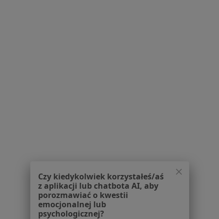
Serwis
Regulamin
Polityka prywatności pacjentów
Polityka prywatności profesjonalistów
Polityka prywatności dla profesjonalistów, których
dane pozyskaliśmy samodzielnie
Polityka cookies
Jak działają wyniki wyszukiwania
Dostępność
O nas
Praca
Rekrutujemy!
Partnerzy
Czy kiedykolwiek korzystałeś/aś
z aplikacji lub chatbota AI, aby
Centrum prasowe
porozmawiać o kwestii
Kontakt
emocjonalnej lub
psychologicznej?
Dla pacjentów