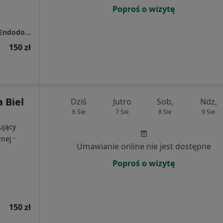
Poproś o wizytę
Artyści Uśmiechu Stomatologia Estetyczna Endodoncja Implantologia
150 zł
 Biel
Dziś
Jutro
Sob,
Ndz,
6 Sie
7 Sie
8 Sie
9 Sie
ujący
·
znej
Umawianie online nie jest dostępne
Poproś o wizytę
150 zł