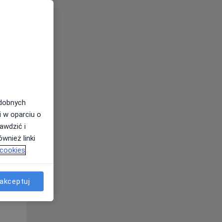
odobnych
i w oparciu o
awdzić i
Pon,
Wt,
Śr,
wnież linki
10 Sie
11 Sie
12 Sie
 cookies
akceptuj