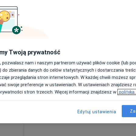
Umawianie online nie jest dostępne
Poproś o wizytę
od 150 zł
my Twoją prywatność
, pozwalasz nam i naszym partnerom używać plików cookie (lub p
) do zbierania danych do celów statystycznych i dostarczania treśc
zaje przeglądania stron internetowych. W każdej chwili możesz spr
Dziś
Jutro
Sob,
Ndz,
wać swoje preferencje w ustawieniach. W ustawieniach znajdziesz ró
6 Sie
7 Sie
8 Sie
9 Sie
prywatności stron trzecich. Więcej informacji znajdziesz w
polityka
Umawianie online nie jest dostępne
Za
Edytuj ustawienia
Poproś o wizytę