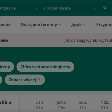
acja, badanie lub nazwisko
miasto lub dzielnica
zenie
Dostępne terminy
Język
Przyjmu
owie
Jak działają wyniki wysz
iczny
Chirurg stomatologiczny
Zobacz więcej
ulik
Dziś
Jutro
Sob,
Ndz,
6 Sie
7 Sie
8 Sie
9 Sie