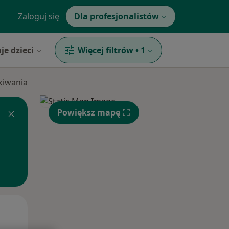
Zaloguj się
Dla profesjonalistów
je dzieci
Więcej filtrów
•
1
ukiwania
Powiększ mapę
Pon,
Wt,
Śr,
10 Sie
11 Sie
12 Sie