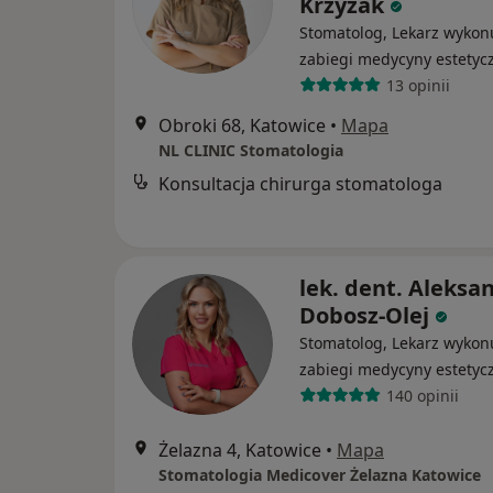
Krzyżak
Stomatolog, Lekarz wykon
zabiegi medycyny estetyc
13 opinii
Obroki 68, Katowice
•
Mapa
NL CLINIC Stomatologia
Konsultacja chirurga stomatologa
lek. dent. Aleksa
Dobosz-Olej
Stomatolog, Lekarz wykon
zabiegi medycyny estetyc
140 opinii
Żelazna 4, Katowice
•
Mapa
Stomatologia Medicover Żelazna Katowice