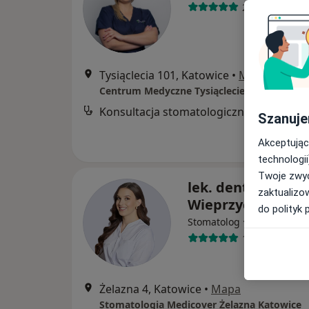
218 opinii
Tysiąclecia 101, Katowice
•
Mapa
Centrum Medyczne Tysiąclecie
Konsultacja stomatologiczna
Szanuje
Akceptując
technologii
Twoje zwyc
lek. dent. Alicja
zaktualizo
Wieprzycka
do polityk 
·
Więcej
Stomatolog
14 opinii
Żelazna 4, Katowice
•
Mapa
Stomatologia Medicover Żelazna Katowice