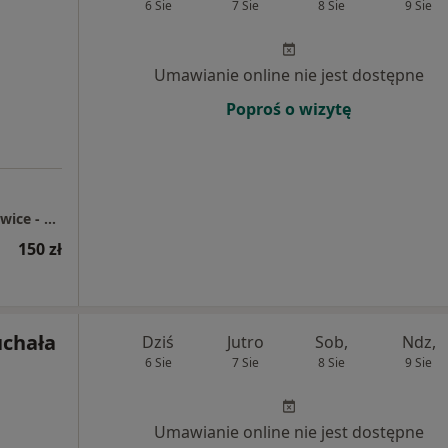
6 Sie
7 Sie
8 Sie
9 Sie
Umawianie online nie jest dostępne
Poproś o wizytę
Centrum Medyczne enel-med - Oddział Katowice - Chorzowska
150 zł
uchała
Dziś
Jutro
Sob,
Ndz,
6 Sie
7 Sie
8 Sie
9 Sie
Umawianie online nie jest dostępne