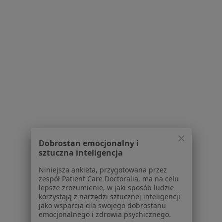
dane pozyskaliśmy samodzielnie
Polityka cookies
Jak działają wyniki wyszukiwania
Dostępność
O nas
Praca
Rekrutujemy!
Partnerzy
Centrum prasowe
Kontakt
Dla pacjentów
Lekarze
Dobrostan emocjonalny i
Placówki medyczne
sztuczna inteligencja
Pytania i odpowiedzi
Niniejsza ankieta, przygotowana przez
Usługi i zabiegi
zespół Patient Care Doctoralia, ma na celu
Choroby
lepsze zrozumienie, w jaki sposób ludzie
Pomoc
korzystają z narzędzi sztucznej inteligencji
jako wsparcia dla swojego dobrostanu
Aplikacje mobilne
emocjonalnego i zdrowia psychicznego.
Blog dla pacjentów