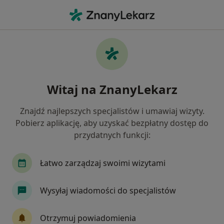
Me
Stomatolog • Chorzów, śląskie
Filtry
Ubezpieczenie:
UNIQA
20 polecanych stomatologów w Chorzowie z
Witaj na ZnanyLekarz
UNIQA
Jak działają wyniki wyszukiwania
Znajdź najlepszych specjalistów i umawiaj wizyty.
Pobierz aplikację, aby uzyskać bezpłatny dostęp do
przydatnych funkcji:
Łatwo zarządzaj swoimi wizytami
Wysyłaj wiadomości do specjalistów
lek. dent. Maciej Studziński
Otrzymuj powiadomienia
Stomatolog, Chirurg stomatologiczny