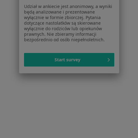
Udział w ankiecie jest anonimowy, a wyniki
Dla profesjonalistów
będą analizowane i prezentowane
wyłącznie w formie zbiorczej. Pytania
Cennik
dotyczące nastolatków są skierowane
Dla lekarzy
wyłącznie do rodziców lub opiekunów
prawnych. Nie zbieramy informacji
Dla placówek medycznych
bezpośrednio od osób niepełnoletnich.
Noa Notes
nowość
Baza wiedzy
Centrum Pomocy dla Specjalisty
Start survey
Kontakt
ZnanyLekarz - Strona główna
ZnanyLekarz Sp. z o.o.
ul. Kolejowa 5/7
01-217 Warszawa, Polska
NIP: ⁠7010224868
KRS: ⁠0000347997
REGON: ⁠142276657