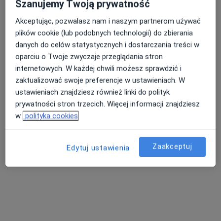
Ewa Kamyk-Krzykawska
Szanujemy Twoją prywatność
Stomatolog
Akceptując, pozwalasz nam i naszym partnerom używać
Plac S. Żeromskiego 1, Bytom
•
Mapa
plików cookie (lub podobnych technologii) do zbierania
AVIMED - Grupa AVIMED
danych do celów statystycznych i dostarczania treści w
Akceptuje UNIQA
oparciu o Twoje zwyczaje przeglądania stron
internetowych. W każdej chwili możesz sprawdzić i
Chirurgia stomatologiczna
Brak ceny
zaktualizować swoje preferencje w ustawieniach. W
Specjalista nie oferuje umawiania online pod tym adresem.
ustawieniach znajdziesz również linki do polityk
prywatności stron trzecich. Więcej informacji znajdziesz
Poproś o wizytę
w
polityka cookies
Zaakceptuj
Edytuj ustawienia