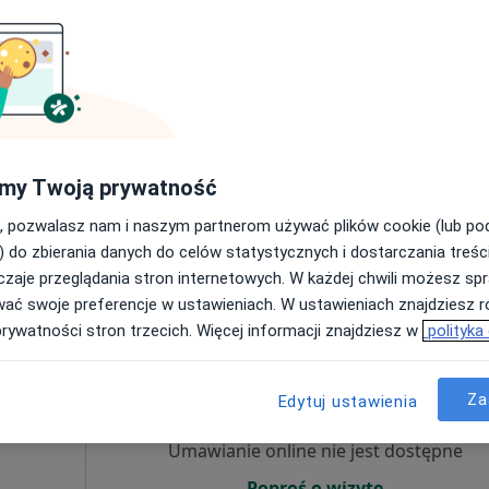
ndra
Dziś
Jutro
Pon,
Wt,
8 Sie
9 Sie
10 Sie
11 Sie
ujący
znej
Umawianie online nie jest dostępne
Poproś o wizytę
my Twoją prywatność
, pozwalasz nam i naszym partnerom używać plików cookie (lub p
od 179 zł
) do zbierania danych do celów statystycznych i dostarczania treśc
zaje przeglądania stron internetowych. W każdej chwili możesz spr
wać swoje preferencje w ustawieniach. W ustawieniach znajdziesz ró
prywatności stron trzecich. Więcej informacji znajdziesz w
polityka
Dziś
Jutro
Pon,
Wt,
8 Sie
9 Sie
10 Sie
11 Sie
Za
Edytuj ustawienia
Umawianie online nie jest dostępne
Poproś o wizytę