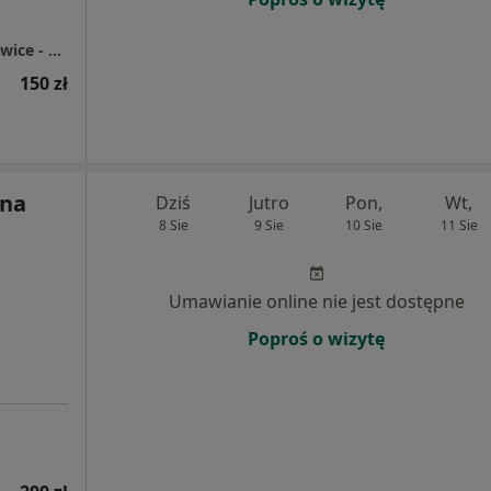
Centrum Medyczne enel-med - Oddział Katowice - Chorzowska
150 zł
yna
Dziś
Jutro
Pon,
Wt,
8 Sie
9 Sie
10 Sie
11 Sie
Umawianie online nie jest dostępne
Poproś o wizytę