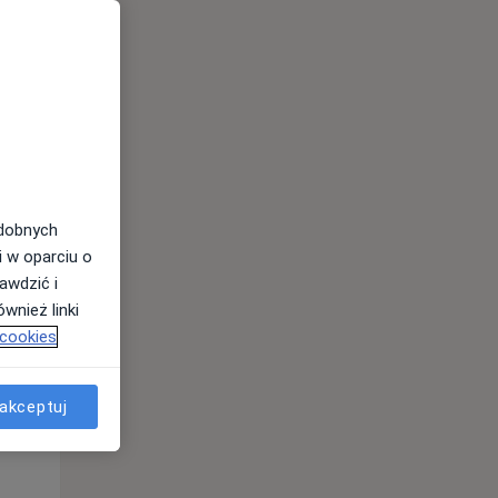
Śr,
Czw,
Pt,
12 Sie
13 Sie
14 Sie
odobnych
i w oparciu o
awdzić i
wnież linki
 cookies
Śr,
Czw,
Pt,
12 Sie
13 Sie
14 Sie
akceptuj