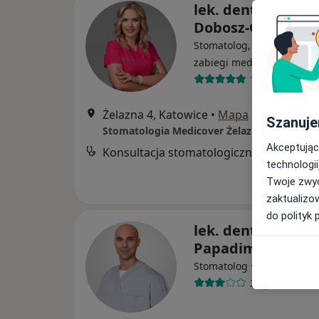
lek. dent. Aleksa
Dobosz-Olej
Stomatolog, Lekarz wykon
zabiegi medycyny estetyc
140 opinii
Żelazna 4, Katowice
•
Mapa
Szanuje
Stomatologia Medicover Żelazna Katowice
Akceptując
Konsultacja stomatologiczna
technologii
Twoje zwyc
zaktualizo
do polityk 
lek. dent. Wasilis
Papadimitriu
·
Więcej
Stomatolog
2 opinie