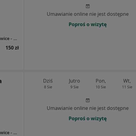
Umawianie online nie jest dostępne
Poproś o wizytę
Centrum Medyczne enel-med - Oddział Katowice - Chorzowska
150 zł
a
Dziś
Jutro
Pon,
Wt,
8 Sie
9 Sie
10 Sie
11 Sie
Umawianie online nie jest dostępne
Poproś o wizytę
Centrum Medyczne enel-med - Oddział Katowice - Chorzowska