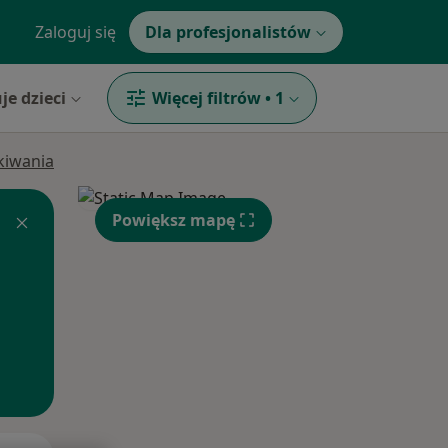
Zaloguj się
Dla profesjonalistów
je dzieci
Więcej filtrów
•
1
ukiwania
Powiększ mapę