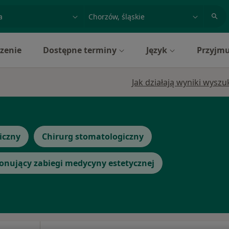
acja, badanie lub nazwisko
miasto lub dzielnica
zenie
Dostępne terminy
Język
Przyjmu
Jak działają wyniki wysz
iczny
Chirurg stomatologiczny
onujący zabiegi medycyny estetycznej