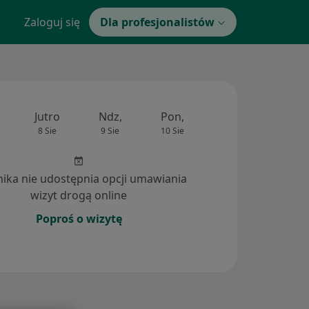
Zaloguj się
Dla profesjonalistów
Jutro
Ndz,
Pon,
Wt,
Śr,
8 Sie
9 Sie
10 Sie
11 Sie
12 Si
inika nie udostępnia opcji umawiania
wizyt drogą online
Poproś o wizytę