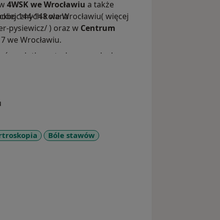
 w
4WSK we Wrocławiu
a także
 pobocznych kolana
yckiej 144-148 we Wrocławiu( więcej
er-pysiewicz/ ) oraz w
Centrum
j 7 we Wrocławiu.
alców młotkowatych oraz palucha
u
rnych oraz dolnych
rtroskopia
Bóle stawów
re_diseases