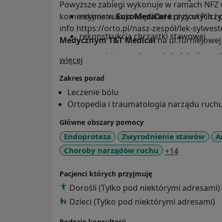
Powyższe zabiegi wykonuje w ramach NFZ
komercyjnie w
rekonstrukcja więzadeł krzyżowych i
EuroMediCare
przy ul.Pilcz
info https://orto.pl/nasz-zespół/lek-sylwest
rekonstrukcja chrząstki stawowej
Medycznym T&T Medical
na ul.Turniejowe
operacje stopy: leczenie haluksów, p
O mnie
więcej
sztywnego
Zakres porad
leczenie zespołu cieśni nadgarstka
Leczenie bólu
Ortopedia i traumatologia narządu ruch
leczenie urazów ścięgna Achillesa
Główne obszary pomocy
leczenie urazów i złamań kończyn gó
Endoproteza
Zwyrodnienie stawów
A
usuwanie zespolenia kostnego
a11y_sr_mo
Choroby narządów ruchu
+14
Pacjenci których przyjmuję
Dorośli (Tylko pod niektórymi adresami)
Dzieci (Tylko pod niektórymi adresami)
Rodzaje konsultacji