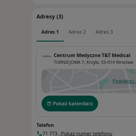
Adresy (3)
Adres 1
Adres 2
Adres 3
Centrum Medyczne T&T Medical
TURNIEJOWA 7,
Krzyki
, 53-014
Wrocław
Powiększ
ot
Dostępność
Pokaż kalendarz
Telefon
71 773...
Pokaż numer telefonu