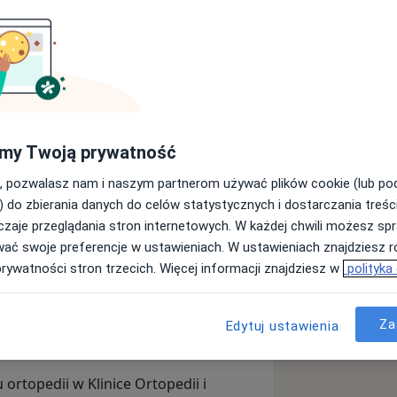
 narządu ruchu. Specjalizację w tym
nej pracy zajmuję się leczeniem
c pacjentom wrócić do sprawności i
udniają normalne funkcjonowanie.
my Twoją prywatność
zące stawu biodrowego, kolanowego
, pozwalasz nam i naszym partnerom używać plików cookie (lub p
telną diagnostykę, spokojną rozmowę i
) do zbierania danych do celów statystycznych i dostarczania treśc
ta. Uważam, że zrozumienie problemu
zaje przeglądania stron internetowych. W każdej chwili możesz spr
a jest kluczowe dla poczucia
wać swoje preferencje w ustawieniach. W ustawieniach znajdziesz ró
prywatności stron trzecich. Więcej informacji znajdziesz w
polityka
 Wojskowej Akademii Medycznej w
Za
Edytuj ustawienia
ortopedii w Klinice Ortopedii i