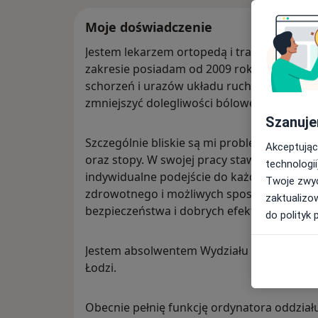
Moje doświadczenie
Jestem lekarzem ortopedą i traumatologiem
zakresie posiadam od 2009 roku. W codzien
schorzeń i urazów układu ruchu, pomagają
zmniejszyć dolegliwości bólowe, które utr
Szanuje
Szczególnie bliskie są mi problemy dotyc
Akceptując
oraz stopy. W swojej pracy stawiam na rze
technologii
indywidualne podejście do każdego pacjen
Twoje zwyc
zdrowotnego i możliwych sposobów leczeni
zaktualizo
bezpieczeństwa i dobrych efektów terapii.
do polityk 
Jestem absolwentem Wydziału Lekarskiego
Łodzi.
Obecnie pełnię funkcję ordynatora oddziału 