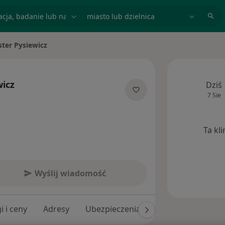
acja, badanie lub nazwisko
miasto lub dzielnica
ster Pysiewicz
to
wicz
Dziś
7 Sie
jalizacjach
Ta kl
Wyślij wiadomość
i i ceny
Adresy
Ubezpieczenia
Opinie (34)