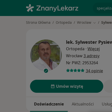
specjaliz
Strona Główna
Ortopeda
Wrocław
Sylwe
Zmień mias
lek.
Sylwester Pysie
O spec
Ortopeda
·
Więcej
Wrocław
3 adresy
Nr PWZ: 2953264
34 opinie
Umów wizytę
Doświadczenie
Aktualności
Usług