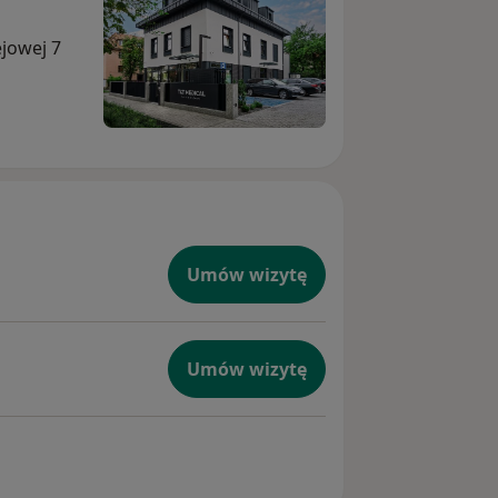
ejowej 7
Umów wizytę
Umów wizytę