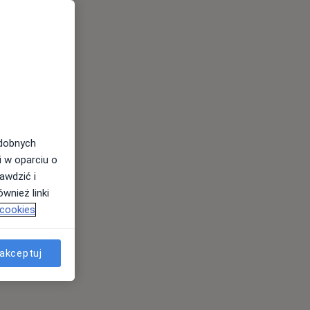
odobnych
i w oparciu o
awdzić i
wnież linki
 cookies
akceptuj