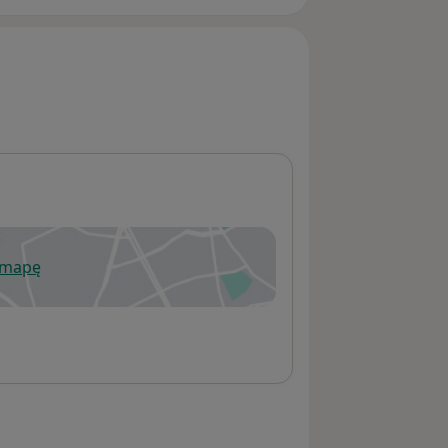
 mapę
wiera się w nowej karcie