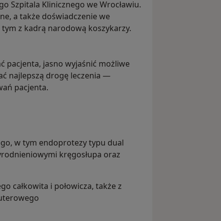
o Szpitala Klinicznego we Wrocławiu.
zne, a także doświadczenie we
tym z kadrą narodową koszykarzy.
ć pacjenta, jasno wyjaśnić możliwe
ać najlepszą drogę leczenia —
wań pacjenta.
go, w tym endoprotezy typu dual
yrodnieniowymi kręgosłupa oraz
 całkowita i połowicza, także z
uterowego