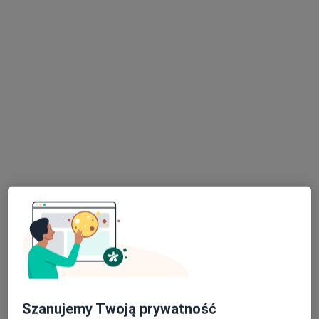
lek. dent. Jan Jarosz
·
Więcej
Stomatolog
11 opinii
Bielska 37, Cieszyn
•
Mapa
NZOZ Stomatologia Ogólna
Konsultacja protetyczna
Brak ceny
Specjalista nie oferuje umawiania online pod tym adresem.
Poproś o wizytę
Szanujemy Twoją prywatność