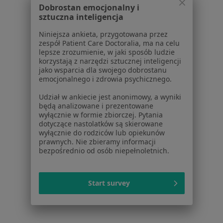
Dobrostan emocjonalny i
Serwis
sztuczna inteligencja
Regulamin
Niniejsza ankieta, przygotowana przez
Polityka prywatności pacjentów
zespół Patient Care Doctoralia, ma na celu
lepsze zrozumienie, w jaki sposób ludzie
Polityka prywatności profesjonalistów
korzystają z narzędzi sztucznej inteligencji
Polityka prywatności dla profesjonalistów, których
jako wsparcia dla swojego dobrostanu
dane pozyskaliśmy samodzielnie
emocjonalnego i zdrowia psychicznego.
Polityka cookies
Udział w ankiecie jest anonimowy, a wyniki
Jak działają wyniki wyszukiwania
będą analizowane i prezentowane
Dostępność
wyłącznie w formie zbiorczej. Pytania
dotyczące nastolatków są skierowane
O nas
wyłącznie do rodziców lub opiekunów
Praca
Rekrutujemy!
prawnych. Nie zbieramy informacji
Partnerzy
bezpośrednio od osób niepełnoletnich.
Centrum prasowe
Kontakt
Start survey
Dla pacjentów
Lekarze