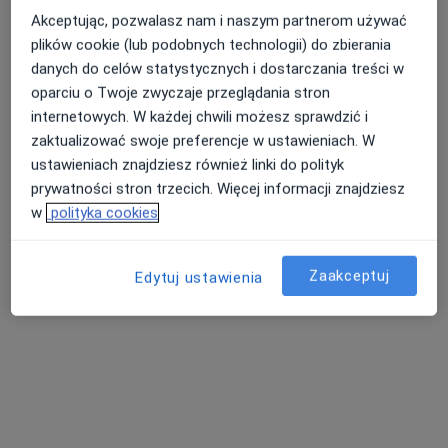
Akceptując, pozwalasz nam i naszym partnerom używać
plików cookie (lub podobnych technologii) do zbierania
lek. dent. Wojciech Dziuba
danych do celów statystycznych i dostarczania treści w
·
Więcej
oparciu o Twoje zwyczaje przeglądania stron
Stomatolog, Protetyk stomatologiczny
7 opinii
internetowych. W każdej chwili możesz sprawdzić i
zaktualizować swoje preferencje w ustawieniach. W
Pod Skarpą 6, Ustroń
•
Mapa
ustawieniach znajdziesz również linki do polityk
Konsultacja stomatologiczna
Brak ceny
prywatności stron trzecich. Więcej informacji znajdziesz
w
polityka cookies
Specjalista nie oferuje umawiania online pod tym adresem.
Poproś o wizytę
Zaakceptuj
Edytuj ustawienia