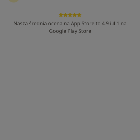
Nasza średnia ocena na App Store to 4.9 i 4.1 na
Jakub Gałaszek
Google Play Store
Stomatolog
66 opinii
1 Maja 48, Wisła
•
Mapa
Beskidzkie Centrum Stomatologii
Badania stomatologiczne
Brak ceny
Specjalista nie oferuje umawiania online pod tym adresem.
Poproś o wizytę