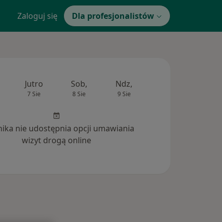
Zaloguj się
Dla profesjonalistów
Jutro
Sob,
Ndz,
Pon,
Wt,
7 Sie
8 Sie
9 Sie
10 Sie
11 Si
inika nie udostępnia opcji umawiania
wizyt drogą online