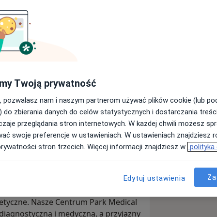
tolog
Neurolog
Szukaj innej specjalizacji
my Twoją prywatność
czna w Cieszynie, gdzie uśmiech i
, pozwalasz nam i naszym partnerom używać plików cookie (lub p
) do zbierania danych do celów statystycznych i dostarczania treśc
zaje przeglądania stron internetowych. W każdej chwili możesz spr
ogii zachowawczej, endodoncji,
wać swoje preferencje w ustawieniach. W ustawieniach znajdziesz ró
ologicznej. Nasze Centrum oferuje
prywatności stron trzecich. Więcej informacji znajdziesz w
polityka
urologia, urologia,
teriału do badań.
Za
Edytuj ustawienia
stwu nie tylko specjalistyczną
tetyczne. Nasze Centrum Park Medical
iagnostyczną i medyczną, a przyjazny