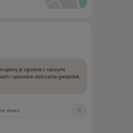
rujemy je zgodnie z naszymi
iach i sposobie obliczania gwiazdek
ięcej o opiniach
niach