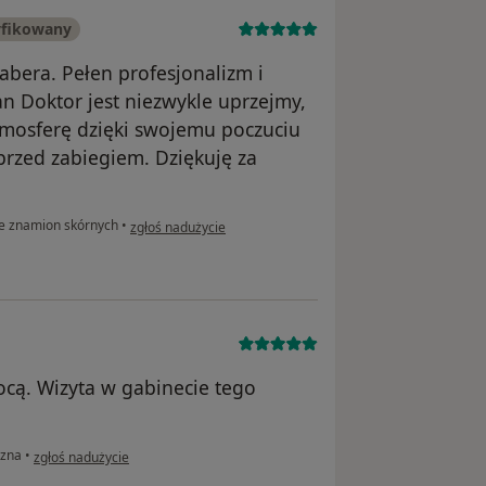
yfikowany
abera. Pełen profesjonalizm i
n Doktor jest niezwykle uprzejmy,
atmosferę dzięki swojemu poczuciu
rzed zabiegiem. Dziękuję za
w opinii użytkownika Joanna Pilarska
e znamion skórnych
•
zgłoś nadużycie
mocą. Wizyta w gabinecie tego
w opinii użytkownika mw
czna
•
zgłoś nadużycie