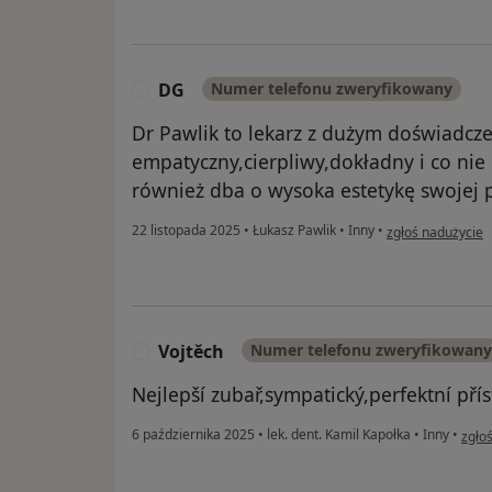
DG
Numer telefonu zweryfikowany
D
Dr Pawlik to lekarz z dużym doświadcz
empatyczny,cierpliwy,dokładny i co nie c
również dba o wysoka estetykę swojej p
w opinii użytkow
22 listopada 2025
•
Łukasz Pawlik
•
Inny
•
zgłoś nadużycie
Vojtěch
Numer telefonu zweryfikowany
V
Nejlepší zubař,sympatický,perfektní pří
w opi
6 października 2025
•
lek. dent. Kamil Kapołka
•
Inny
•
zgło