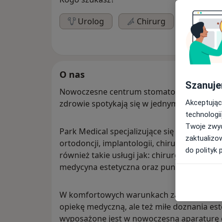
Urolog
Chirurg
Derma
O nas
Szanuje
Nowoczesne centrum stomatologiczno-medy
Akceptując
zdrowie spotykają się w jednym miejscu.
technologii
Twoje zwyc
Park Medical specjalizujące się w stomatol
zaktualizo
ortodoncji, implantologii, chirurgi stomat
do polityk 
również takie usługi jak: chirurgia ogólna, dermatologia, ne
medycyna estetyczna oraz punkt poboru ma
W komfortowych warunkach zapewniamy Pań
opiekę medyczną, ale też miłe doznania es
wyposażone jest w nowoczesną aparaturę d