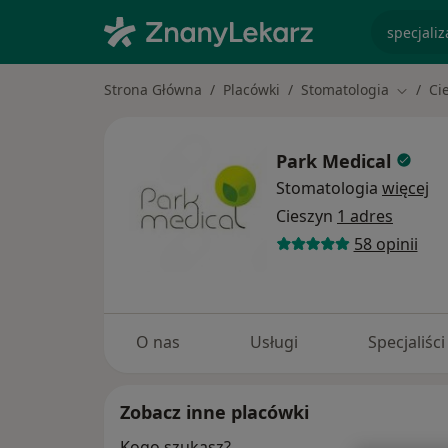
specjaliz
Strona Główna
Placówki
Stomatologia
Ci
Zmień 
Park Medical
Stomatologia
więcej
Cieszyn
1 adres
58 opinii
O nas
Usługi
Specjaliści
Zobacz inne placówki
Kogo szukasz?