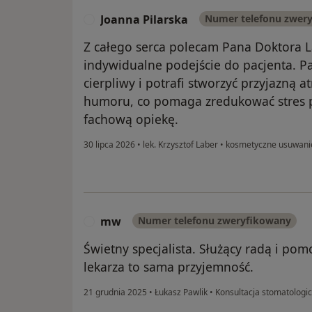
Joanna Pilarska
Numer telefonu zwer
J
Z całego serca polecam Pana Doktora L
indywidualne podejście do pacjenta. Pa
cierpliwy i potrafi stworzyć przyjazną 
humoru, co pomaga zredukować stres p
fachową opiekę.
30 lipca 2026
•
lek. Krzysztof Laber
•
kosmetyczne usuwani
mw
Numer telefonu zweryfikowany
M
Świetny specjalista. Służący radą i po
lekarza to sama przyjemność.
21 grudnia 2025
•
Łukasz Pawlik
•
Konsultacja stomatologi