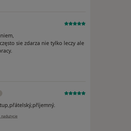
eniem,
zęsto sie zdarza nie tylko leczy ale
racy.
nika DG
stup,přátelský,příjemný.
nii użytkownika Vojtěch
ś nadużycie