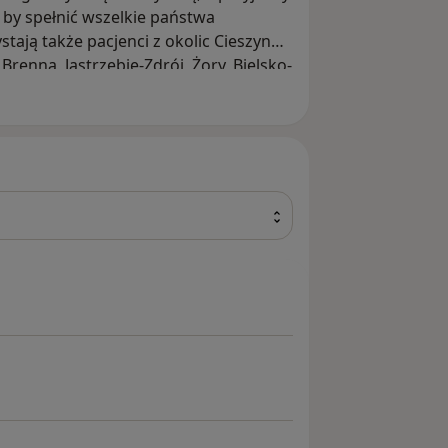
 by spełnić wszelkie państwa
tają także pacjenci z okolic Cieszyna:
Brenna, Jastrzębie-Zdrój, Żory, Bielsko-
 Czech.