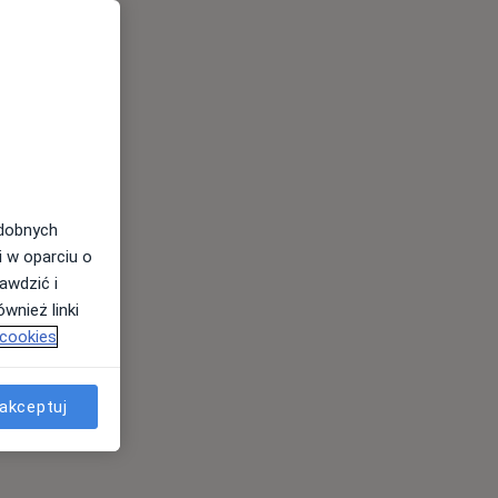
odobnych
i w oparciu o
awdzić i
wnież linki
 cookies
akceptuj