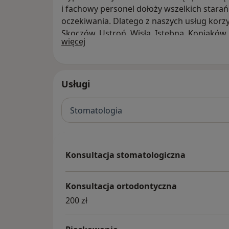
i fachowy personel dołoży wszelkich starań
oczekiwania. Dlatego z naszych usług korzys
Skoczów, Ustroń, Wisła, Istebna, Koniaków, 
O nas
więcej
Biała, Zebrzydowice oraz wielu pacjentów z
Usługi
Stomatologia
Konsultacja stomatologiczna
Konsultacja ortodontyczna
200 zł