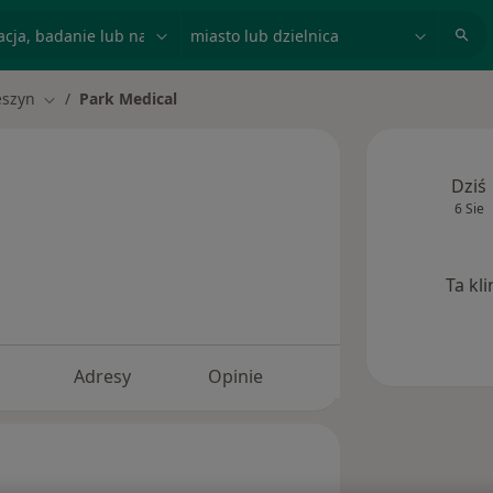
acja, badanie lub nazwisko
miasto lub dzielnica
eszyn
Park Medical
miasto
Zmień miasto
Dziś
6 Sie
Ta kl
Adresy
Opinie