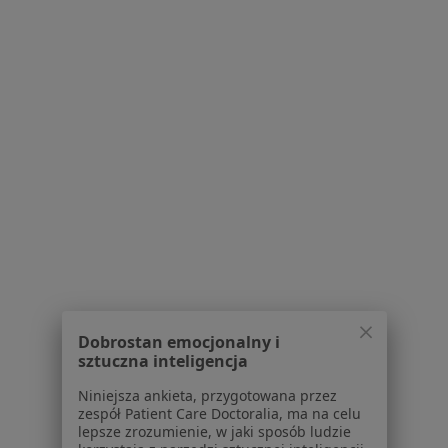
lek. dent. Władyslaw Wójcik
Stomatolog, Chirurg stomatologiczny
17 opinii
ul. Krakowska 134, Andrychów
•
Mapa
Prywatny gabinet stomatologiczny Władysław Wójcik
Konsultacja stomatologiczna
Brak ceny
Specjalista nie oferuje umawiania online pod tym adresem.
Poproś o wizytę
Dobrostan emocjonalny i
sztuczna inteligencja
Niniejsza ankieta, przygotowana przez
zespół Patient Care Doctoralia, ma na celu
lepsze zrozumienie, w jaki sposób ludzie