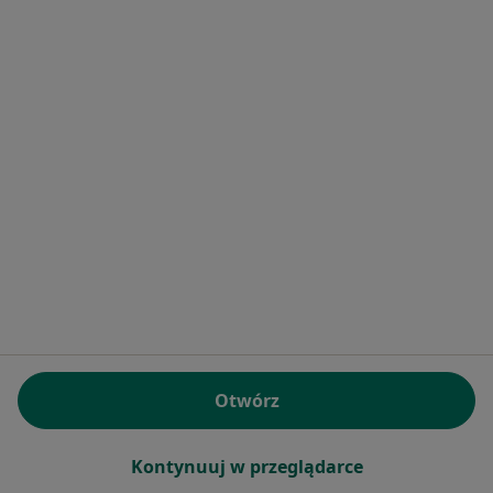
lek. dent. Maria Jonkisz
·
Więcej
Stomatolog
Krakowska 139, Hecznarowice
•
Mapa
Prywatne Centrum Stomatologiczne
Konsultacja stomatologiczna
Brak ceny
Specjalista nie oferuje umawiania online pod tym adresem.
Poproś o wizytę
Otwórz
Kontynuuj w przeglądarce