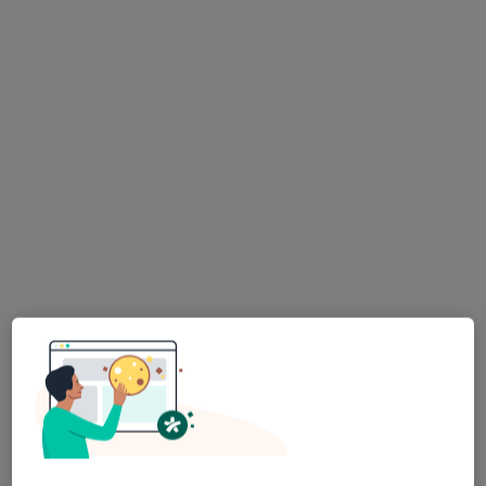
lek. dent. Ewelina Boiska
·
Więcej
Stomatolog
13 opinii
ul. Bystrzańska 94, Bielsko-Biała
•
Mapa
DentistiQ Centrum Stomatologiczne
Konsultacja protetyczna
od 250 zł
Specjalista nie oferuje umawiania online pod tym adresem.
Poproś o wizytę