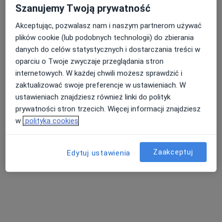
Szanujemy Twoją prywatność
Akceptując, pozwalasz nam i naszym partnerom używać
plików cookie (lub podobnych technologii) do zbierania
danych do celów statystycznych i dostarczania treści w
oparciu o Twoje zwyczaje przeglądania stron
internetowych. W każdej chwili możesz sprawdzić i
zaktualizować swoje preferencje w ustawieniach. W
ustawieniach znajdziesz również linki do polityk
lek. dent. Piotr Czarnocki
prywatności stron trzecich. Więcej informacji znajdziesz
·
Więcej
w
polityka cookies
Stomatolog
13 opinii
Sadowa 67, Oświęcim
•
Mapa
Zaakceptuj
Edytuj ustawienia
Centrum Uśmiechnij Mi Się - Stomatologia, Implantologia, Dentysta
Konsultacja stomatologiczna
od 200 zł
Specjalista nie oferuje umawiania online pod tym adresem.
Poproś o wizytę