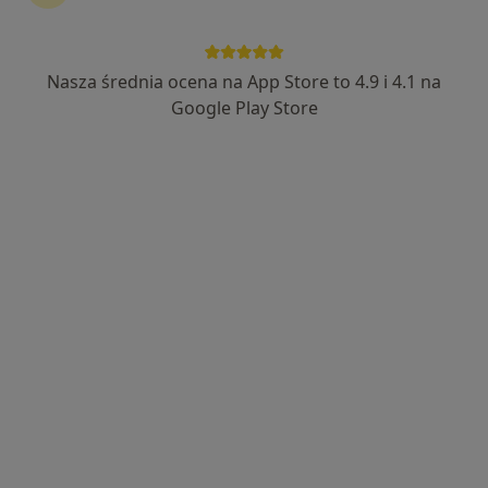
lek. dent. Agnieszka Rabenda-Kowalik
·
Więcej
Stomatolog
Nasza średnia ocena na App Store to 4.9 i 4.1 na
132 opinie
Google Play Store
Lipnicka 141, Bielsko-Biała
•
Mapa
Stomatologia Lipnik
All on 4 - odbudowa całego łuku zębowego na 4 implantach
od 12 000 zł
Specjalista nie oferuje umawiania online pod tym adresem.
Poproś o wizytę
Dostępni specjaliści
Specjaliści znajdują się poza Kęty, małopolskie, w
obszarach bliskich Twojemu wyszukiwaniu.