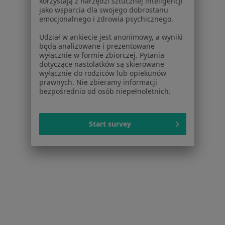
korzystają z narzędzi sztucznej inteligencji
jako wsparcia dla swojego dobrostanu
emocjonalnego i zdrowia psychicznego.
lek. Krzysztof Adam Kuś
Udział w ankiecie jest anonimowy, a wyniki
·
Więcej
Stomatolog
będą analizowane i prezentowane
wyłącznie w formie zbiorczej. Pytania
8 opinii
dotyczące nastolatków są skierowane
wyłącznie do rodziców lub opiekunów
Skromna 5a, bielsko biała
•
Mapa
prawnych. Nie zbieramy informacji
Niepubliczny Zakład Opieki Zdrowotnej "DENTAL- ER"
bezpośrednio od osób niepełnoletnich.
Konsultacja stomatologiczna
Brak ceny
Specjalista nie oferuje umawiania online pod tym adresem.
Start survey
Poproś o wizytę