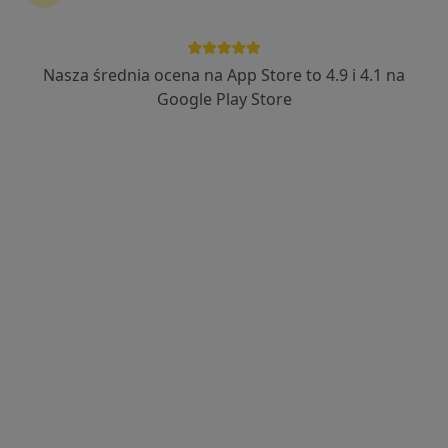
47 opinii
aleja Marszałka Józefa Piłsudskiego 78, Żywiec
•
Mapa
Stomatologia Kocoń
Nasza średnia ocena na App Store to 4.9 i 4.1 na
Implanty
3 650 zł
Google Play Store
Specjalista nie oferuje umawiania online pod tym adresem.
Poproś o wizytę
Dostępni specjaliści
Specjaliści znajdują się poza Żywiec, śląskie, w
obszarach bliskich Twojemu wyszukiwaniu.