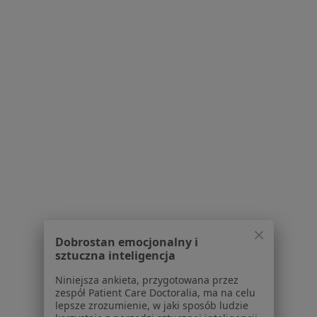
Poproś o wizytę
Klinika Implantologii i Stomatologii
Estetycznej Dental-Care
·
Więcej
Stomatologia, Protetyka, Stomatologia dziecięca
16 opinii
Dobrostan emocjonalny i
PCK 4, Żywiec
•
Mapa
sztuczna inteligencja
Konsultacja stomatologiczna
250 zł
Niniejsza ankieta, przygotowana przez
zespół Patient Care Doctoralia, ma na celu
Brak dostępnych specjalistów z wolnymi terminami w tym centrum medycznym.
lepsze zrozumienie, w jaki sposób ludzie