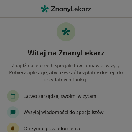
Me
Stomatolog • Żywiec, śląskie
Filtry
Mapa
Polecani stomatolodzy w Żywcu
Witaj na ZnanyLekarz
Jak działają wyniki wyszukiwania
Znajdź najlepszych specjalistów i umawiaj wizyty.
Pobierz aplikację, aby uzyskać bezpłatny dostęp do
przydatnych funkcji:
Łatwo zarządzaj swoimi wizytami
Wysyłaj wiadomości do specjalistów
lek. dent. Łukasz Kocoń
·
Więcej
Stomatolog
Otrzymuj powiadomienia