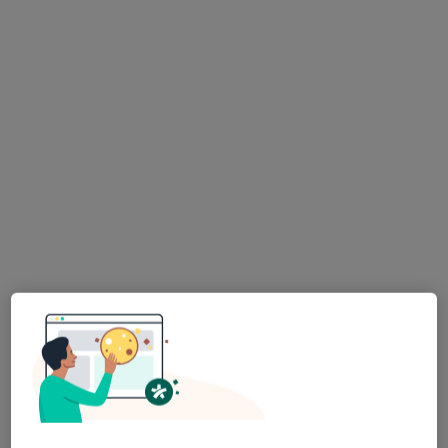
lek. dent. Kerrar Albe Slabi
Stomatolog, Lekarz wykonujący zabiegi medycyny estetycznej
·
Więcej
31 opinii
Teodora Tomasza Jeża 8, Bielsko-Biała
•
Mapa
Medicover Stomatologia Bielsko-Biała Jeża
Konsultacja stomatologiczna
Brak ceny
Specjalista nie oferuje umawiania online pod tym adresem.
Poproś o wizytę