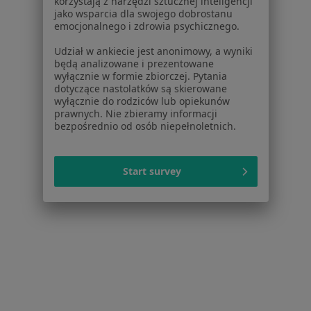
korzystają z narzędzi sztucznej inteligencji
Pokaż profil
jako wsparcia dla swojego dobrostanu
emocjonalnego i zdrowia psychicznego.
Udział w ankiecie jest anonimowy, a wyniki
będą analizowane i prezentowane
wyłącznie w formie zbiorczej. Pytania
dotyczące nastolatków są skierowane
wyłącznie do rodziców lub opiekunów
prawnych. Nie zbieramy informacji
bezpośrednio od osób niepełnoletnich.
Medicus
Start survey
·
Więcej
Stomatologia, Chirurgia, Fizjoterapia
112 opinii
Dworcowa 22, Żywiec
•
Mapa
Brak dostępnych specjalistów z wolnymi terminami w tym centrum medycznym.
Pokaż profil