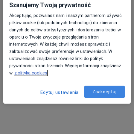
Szanujemy Twoją prywatność
Akceptując, pozwalasz nam i naszym partnerom używać
plików cookie (lub podobnych technologii) do zbierania
danych do celów statystycznych i dostarczania treści w
oparciu o Twoje zwyczaje przeglądania stron
internetowych. W każdej chwili możesz sprawdzić i
lek. dent. Agnieszka Rabenda-Kowalik
zaktualizować swoje preferencje w ustawieniach. W
·
Więcej
Stomatolog
ustawieniach znajdziesz również linki do polityk
132 opinie
prywatności stron trzecich. Więcej informacji znajdziesz
w
polityka cookies
Lipnicka 141, Bielsko-Biała
•
Mapa
Stomatologia Lipnik
All on 4 - odbudowa całego łuku zębowego na 4 implantach
od 12 000 zł
Zaakceptuj
Edytuj ustawienia
Specjalista nie oferuje umawiania online pod tym adresem.
Poproś o wizytę