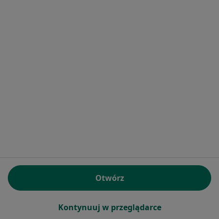
lek. Anastazja Sitko
Stomatolog
3 maja 1, Żywiec
•
Mapa
Welldent Anastazja Sitko
Konsultacja stomatologiczna
50 zł
Specjalista nie oferuje umawiania online pod tym adresem.
Poproś o wizytę
Otwórz
Kontynuuj w przeglądarce