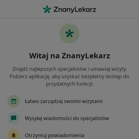
Me
Stomatolog Dziecięcy • Mikołów, śląskie
Filtry
Ubezpieczenie
Mapa
Polecani stomatolodzy dziecięcy w
Witaj na ZnanyLekarz
Mikołowie
Jak działają wyniki wyszukiwania
Znajdź najlepszych specjalistów i umawiaj wizyty.
Pobierz aplikację, aby uzyskać bezpłatny dostęp do
przydatnych funkcji:
Wybierz swoje ubezpieczenie
Łatwo zarządzaj swoimi wizytami
Wysyłaj wiadomości do specjalistów
Otrzymuj powiadomienia