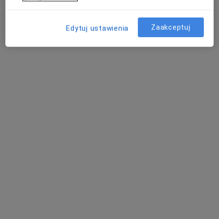
Pokaż profil
Zaakceptuj
Edytuj ustawienia
Stomatologia Brynów
Stomatologia dziecięca, Stomatologia, Chirurgia
·
Więcej
stomatologiczna
595 opinii
ul. Brynowska 86, Katowice
•
Mapa
Konsultacja stomatologiczna (pierwsza wizyta)
350 zł