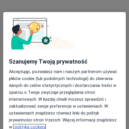
Bezpieczne płatności
iDentysta Clinic
Stomatologia dziecięca, Stomatologia, Chirurgia
·
Więcej
stomatologiczna
850 opinii
Szanujemy Twoją prywatność
Generała Zygmunta Waltera-Jankego 275, Katowice
•
Mapa
Akceptując, pozwalasz nam i naszym partnerom używać
Konsultacja stomatologiczna
od 200 zł
plików cookie (lub podobnych technologii) do zbierania
Pokaż więcej usług
danych do celów statystycznych i dostarczania treści w
oparciu o Twoje zwyczaje przeglądania stron
internetowych. W każdej chwili możesz sprawdzić i
lek. dent. Hanna Piec
zaktualizować swoje preferencje w ustawieniach. W
stomatolog
ustawieniach znajdziesz również linki do polityk
prywatności stron trzecich. Więcej informacji znajdziesz
Brak dostępnych specjalistów z wolnymi terminami w tym centrum medycznym.
w
polityka cookies