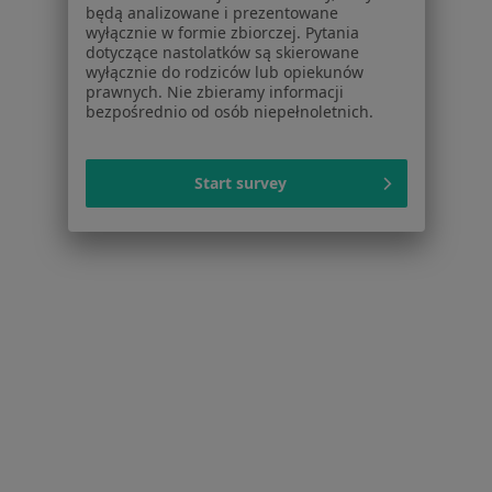
będą analizowane i prezentowane
Więcej w kategorii: W pobliżu Mikołowa
wyłącznie w formie zbiorczej. Pytania
dotyczące nastolatków są skierowane
Najczęstsze schorzenia
wyłącznie do rodziców lub opiekunów
Afta Mikołów
prawnych. Nie zbieramy informacji
bezpośrednio od osób niepełnoletnich.
Ból zęba Mikołów
Choroby błon śluzowych Mikołów
Start survey
Choroby dziąseł Mikołów
Choroby jamy ustnej Mikołów
Więcej (9)
Więcej w kategorii: Najczęstsze schorzenia
Strona Główna
Stomatolog Dziecięcy
Mikołów
Zmień miasto