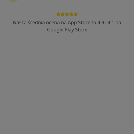
dr n. med. Karolina Wróbel
Nasza średnia ocena na App Store to 4.9 i 4.1 na
Stomatolog dziecięcy, Stomatolog
375 opinii
Google Play Store
ul. Brynowska 86, Katowice
•
Mapa
Stomatologia Brynów
Konsultacja stomatologiczna (pierwsza wizyta)
350 zł
Specjalista nie oferuje umawiania online pod tym adresem.
Poproś o wizytę