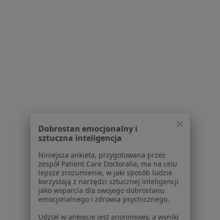
Brak dostępnych specjalistów z wolnymi terminami w tym centrum medycznym.
Pokaż profil
1
2
Powiązane
|
Oferty pracy - Stomatolog
wyszukiwania
dziecięcy
W pobliżu Mikołowa
Stomatolodzy dziecięcy w Katowicach
Dobrostan emocjonalny i
sztuczna inteligencja
Stomatolodzy dziecięcy w Gliwicach
Niniejsza ankieta, przygotowana przez
Stomatolodzy dziecięcy w Zabrzu
zespół Patient Care Doctoralia, ma na celu
lepsze zrozumienie, w jaki sposób ludzie
Stomatolodzy dziecięcy w Sosnowcu
korzystają z narzędzi sztucznej inteligencji
jako wsparcia dla swojego dobrostanu
Stomatolodzy dziecięcy w Tychach
emocjonalnego i zdrowia psychicznego.
Więcej (14)
Udział w ankiecie jest anonimowy, a wyniki