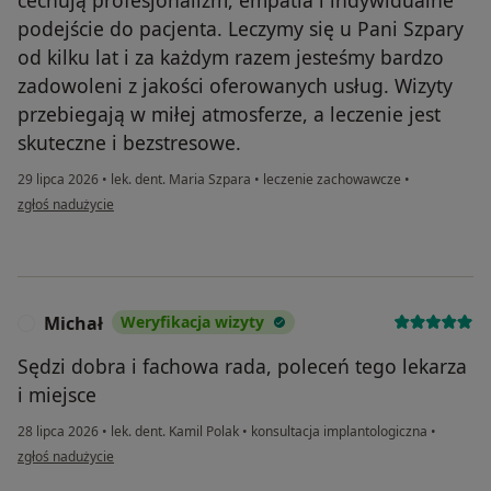
podejście do pacjenta. Leczymy się u Pani Szpary
od kilku lat i za każdym razem jesteśmy bardzo
zadowoleni z jakości oferowanych usług. Wizyty
przebiegają w miłej atmosferze, a leczenie jest
skuteczne i bezstresowe.
29 lipca 2026
•
lek. dent. Maria Szpara
•
leczenie zachowawcze
•
w opinii użytkownika BAZ
zgłoś nadużycie
Michał
Weryfikacja wizyty
M
Sędzi dobra i fachowa rada, poleceń tego lekarza
i miejsce
28 lipca 2026
•
lek. dent. Kamil Polak
•
konsultacja implantologiczna
•
w opinii użytkownika Michał
zgłoś nadużycie