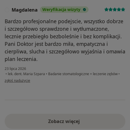
Magdalena
Weryfikacja wizyty
M
Bardzo profesjonalne podejscie, wszystko dobrze
i szczegółowo sprawdzone i wytłumaczone,
lecznie przebiegło bezboleśnie i bez komplikacji.
Pani Doktor jest bardzo miła, empatyczna i
cierpliwa, slucha i szczegółowo wyjaśnia i omawia
plan leczenia.
23 lipca 2026
•
lek. dent. Maria Szpara
•
Badanie stomatologiczne + leczenie zębów
•
w opinii użytkownika Magdalena
zgłoś nadużycie
Zobacz więcej