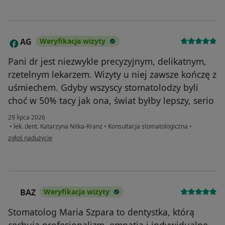
AG
Weryfikacja wizyty
A
Pani dr jest niezwykle precyzyjnym, delikatnym,
rzetelnym lekarzem. Wizyty u niej zawsze kończę z
uśmiechem. Gdyby wszyscy stomatolodzy byli
choć w 50% tacy jak ona, świat byłby lepszy, serio
29 lipca 2026
•
lek. dent. Katarzyna Nitka-Kranz
•
Konsultacja stomatologiczna
•
w opinii użytkownika AG
zgłoś nadużycie
BAZ
Weryfikacja wizyty
B
Stomatolog Maria Szpara to dentystka, którą
cechują profesjonalizm, empatia i indywidualne