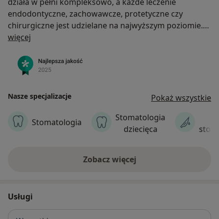
działa w pełni kompleksowo, a każde leczenie
endodontyczne, zachowawcze, protetyczne czy
chirurgiczne jest udzielane na najwyższym poziomie.
O nas
więcej
Przywracamy zdrowy i estetyczny uśmiech. Spełniamy
marzenia o pięknym uśmiechu. Nasza wiedza i
doświadczenie sprawiają, że możemy pomagać
ludziom w każdych sytuacjach.
Nasze specjalizacje
Pokaż wszystkie
Naszym celem jest przywrócenie prawidłowej funkcji
Stomatologia
C
oraz estetyki Państwa uśmiechu.
Stomatologia
dziecięca
stom
Zobacz więcej
Usługi