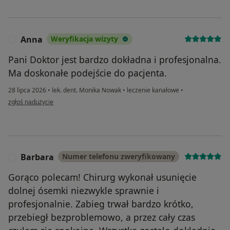
Anna
Weryfikacja wizyty
A
Pani Doktor jest bardzo dokładna i profesjonalna.
Ma doskonałe podejście do pacjenta.
28 lipca 2026
•
lek. dent. Monika Nowak
•
leczenie kanałowe
•
w opinii użytkownika Anna
zgłoś nadużycie
Barbara
Numer telefonu zweryfikowany
B
Gorąco polecam! Chirurg wykonał usunięcie
dolnej ósemki niezwykle sprawnie i
profesjonalnie. Zabieg trwał bardzo krótko,
przebiegł bezproblemowo, a przez cały czas