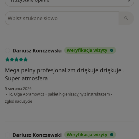
Szukaj w opiniach
Dariusz Konczewski
Weryfikacja wizyty
D
Mega pełny profesjonalizm dziękuje dziękuje .
Super atmosfera
5 sierpnia 2026
•
lic. Olga Abramowicz
•
pakiet higienizacyjny z instruktażem
•
w opinii użytkownika Dariusz Konczewski
zgłoś nadużycie
Dariusz Konczewski
Weryfikacja wizyty
D