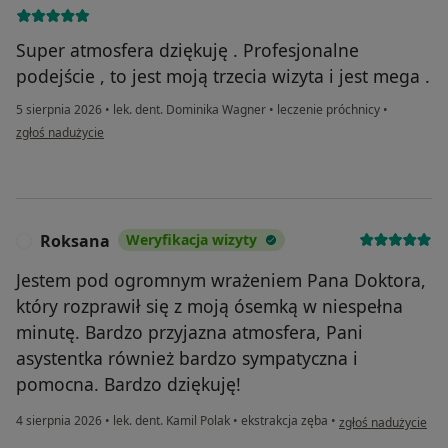
Super atmosfera dziękuję . Profesjonalne
podejście , to jest moją trzecia wizyta i jest mega .
5 sierpnia 2026
•
lek. dent. Dominika Wagner
•
leczenie próchnicy
•
w opinii użytkownika Dariusz Konczewski
zgłoś nadużycie
Roksana
Weryfikacja wizyty
R
Jestem pod ogromnym wrażeniem Pana Doktora,
który rozprawił się z moją ósemką w niespełna
minutę. Bardzo przyjazna atmosfera, Pani
asystentka również bardzo sympatyczna i
pomocna. Bardzo dziękuję!
w opinii użytkowni
4 sierpnia 2026
•
lek. dent. Kamil Polak
•
ekstrakcja zęba
•
zgłoś nadużycie