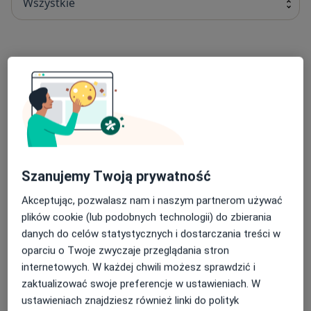
Wszystkie
Chirurgia stomatologiczna
chirurgia stomatologiczna
Od 200 zł
Szczegóły
Umów
Chirurgiczne usuwanie zębów
Szanujemy Twoją prywatność
chirurgiczne usuwanie zębów
Od 500 zł
Szczegóły
Akceptując, pozwalasz nam i naszym partnerom używać
Umów
plików cookie (lub podobnych technologii) do zbierania
danych do celów statystycznych i dostarczania treści w
oparciu o Twoje zwyczaje przeglądania stron
Fluoryzacja zębów
internetowych. W każdej chwili możesz sprawdzić i
fluoryzacja zębów
Od 170 zł
Szczegóły
zaktualizować swoje preferencje w ustawieniach. W
ustawieniach znajdziesz również linki do polityk