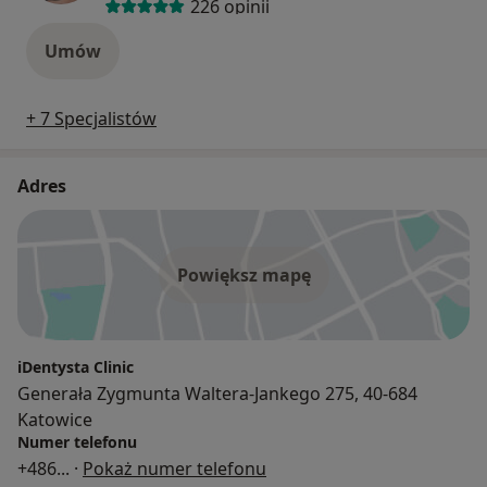
226 opinii
Umów
+ 7 Specjalistów
Adres
Powiększ mapę
iDentysta Clinic
Generała Zygmunta Waltera-Jankego 275, 40-684
Katowice
Numer telefonu
+486
... ·
Pokaż numer telefonu