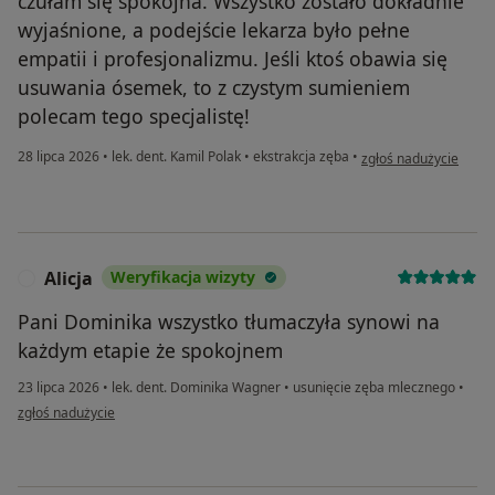
czułam się spokojna. Wszystko zostało dokładnie
wyjaśnione, a podejście lekarza było pełne
empatii i profesjonalizmu. Jeśli ktoś obawia się
usuwania ósemek, to z czystym sumieniem
polecam tego specjalistę!
w opinii użytkownika 
28 lipca 2026
•
lek. dent. Kamil Polak
•
ekstrakcja zęba
•
zgłoś nadużycie
Alicja
Weryfikacja wizyty
A
Pani Dominika wszystko tłumaczyła synowi na
każdym etapie że spokojnem
23 lipca 2026
•
lek. dent. Dominika Wagner
•
usunięcie zęba mlecznego
•
w opinii użytkownika Alicja
zgłoś nadużycie