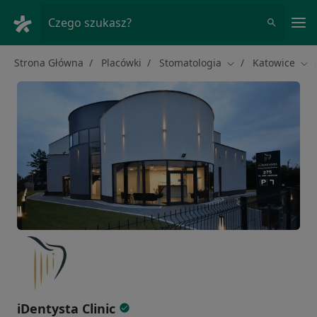
Me
Czego szukasz?
Strona Główna
Placówki
Stomatologia
Katowice
Zmień miasto
Zmi
iDentysta Clinic