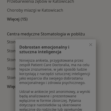
Przebarwienia zębów w Katowicach
Choroby miazgi w Katowicach
Więcej (15)
Więcej w kategorii: Najczęście leczone choroby
Centra medyczne Stomatologia w pobliżu
Stomatologia centra medyczne w Gliwicach
Dobrostan emocjonalny i
Stomatologia centra medyczne w Sosnowcu
sztuczna inteligencja
Stomatologia centra medyczne w Zabrzu
Niniejsza ankieta, przygotowana przez
zespół Patient Care Doctoralia, ma na celu
Stomatologia centra medyczne w Bielsku-Białej
lepsze zrozumienie, w jaki sposób ludzie
korzystają z narzędzi sztucznej inteligencji
Stomatologia centra medyczne w Rybniku
jako wsparcia dla swojego dobrostanu
emocjonalnego i zdrowia psychicznego.
Więcej (14)
Udział w ankiecie jest anonimowy, a wyniki
Więcej w kategorii: Centra medyczne Stomatolo
będą analizowane i prezentowane
wyłącznie w formie zbiorczej. Pytania
dotyczące nastolatków są skierowane
wyłącznie do rodziców lub opiekunów