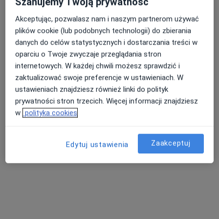
Szanujemy Twoją prywatność
Specjalista nie oferuje umawiania online pod tym adresem.
Akceptując, pozwalasz nam i naszym partnerom używać
Poproś o wizytę
plików cookie (lub podobnych technologii) do zbierania
danych do celów statystycznych i dostarczania treści w
oparciu o Twoje zwyczaje przeglądania stron
internetowych. W każdej chwili możesz sprawdzić i
zaktualizować swoje preferencje w ustawieniach. W
ustawieniach znajdziesz również linki do polityk
prywatności stron trzecich. Więcej informacji znajdziesz
w
polityka cookies
lek. dent. Renata Przytuła-Wypych
Zaakceptuj
Edytuj ustawienia
·
Stomatolog dziecięcy, Stomatolog, Protetyk stomatologiczny
Więcej
58 opinii
Adres 1
Adres 2
Adres 3