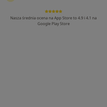
lek. dent. Magda Mróz
·
Więcej
Stomatolog dziecięcy, Stomatolog
Nasza średnia ocena na App Store to 4.9 i 4.1 na
18 opinii
Google Play Store
Wrocławska 23/1, Gliwice
•
Mapa
HappyDental Ruci & Mróz
Konsultacja stomatologiczna
od 150 zł
Specjalista nie oferuje umawiania online pod tym adresem.
Poproś o wizytę