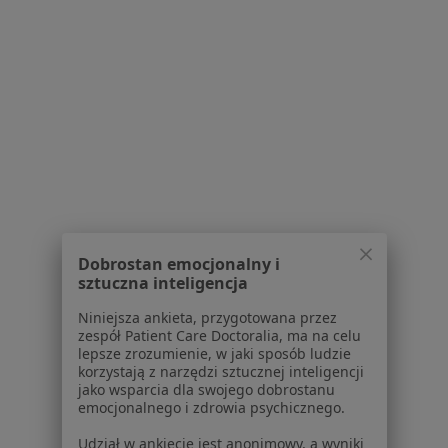
Neos Stomatologia
Stomatologia dziecięca, Stomatologia, Protetyka
15 opinii
Adres 1
Adres 2
ul. Dolnych Wałów 20, Gliwice
•
Mapa
Brak dostępnych specjalistów z wolnymi terminami w tym centrum medycznym.
Dobrostan emocjonalny i
sztuczna inteligencja
Pokaż profil
Niniejsza ankieta, przygotowana przez
zespół Patient Care Doctoralia, ma na celu
lepsze zrozumienie, w jaki sposób ludzie
1
2
korzystają z narzędzi sztucznej inteligencji
jako wsparcia dla swojego dobrostanu
emocjonalnego i zdrowia psychicznego.
Powiązane
|
Oferty pracy - Stomatolog
wyszukiwania
dziecięcy
Udział w ankiecie jest anonimowy, a wyniki