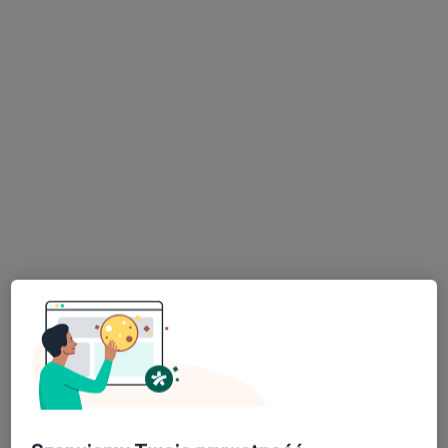
Specjalista nie oferuje umawiania online pod tym adresem.
Poproś o wizytę
dr n. med. Karolina Wróbel
Stomatolog dziecięcy, Stomatolog
375 opinii
ul. Brynowska 86, Katowice
•
Mapa
Stomatologia Brynów
Konsultacja stomatologiczna (pierwsza wizyta)
350 zł