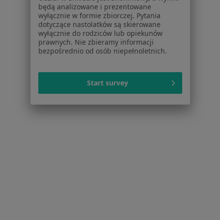
będą analizowane i prezentowane
W pobliżu Gliwic
wyłącznie w formie zbiorczej. Pytania
dotyczące nastolatków są skierowane
Stomatolodzy dziecięcy w Katowicach
wyłącznie do rodziców lub opiekunów
prawnych. Nie zbieramy informacji
Stomatolodzy dziecięcy w Zabrzu
bezpośrednio od osób niepełnoletnich.
Stomatolodzy dziecięcy w Sosnowcu
Stomatolodzy dziecięcy w Tychach
Start survey
Stomatolodzy dziecięcy w Bytomiu
Więcej (13)
Więcej w kategorii: W pobliżu Gliwic
Najczęstsze schorzenia
Ból zęba Gliwice
Braki zębowe Gliwice
Próchnica Gliwice
Nadwrażliwość zębów Gliwice