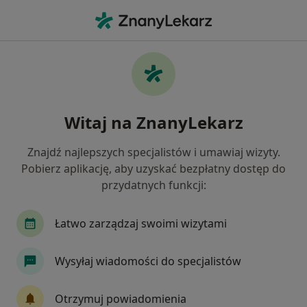
Me
Stomatolog Dziecięcy • Gliwice, śląskie
Filtry
Ubezpieczenie
Mapa
Polecani stomatolodzy dziecięcy w Gliwicach
Witaj na ZnanyLekarz
Jak działają wyniki wyszukiwania
Znajdź najlepszych specjalistów i umawiaj wizyty.
Pobierz aplikację, aby uzyskać bezpłatny dostęp do
Wybierz swoje ubezpieczenie
przydatnych funkcji:
Łatwo zarządzaj swoimi wizytami
Wysyłaj wiadomości do specjalistów
Otrzymuj powiadomienia