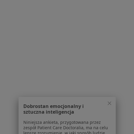
Specjalista nie oferuje umawiania online pod tym adresem.
Poproś o wizytę
1
2
3
4
5
6
7
Powiązane wyszukiwania
W pobliżu Gliwic
Kamień nazębny w Katowicach
Kamień nazębny w Sosnowcu
Kamień nazębny w Tychach
Dobrostan emocjonalny i
sztuczna inteligencja
Kamień nazębny w Rudzie Śląskiej
Niniejsza ankieta, przygotowana przez
Kamień nazębny w Rybniku
zespół Patient Care Doctoralia, ma na celu
lepsze zrozumienie, w jaki sposób ludzie