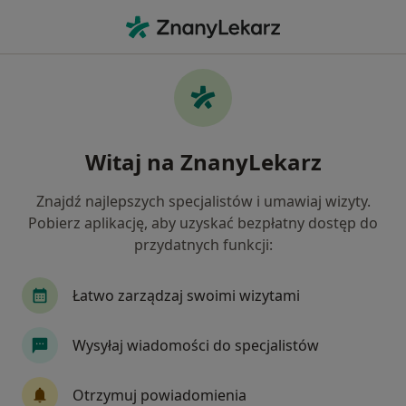
Me
Kamień Nazębny • Gliwice, śląskie
Filtry
• 1
Ubezpieczenie
Map
Kamień nazębny specjaliści w Gliwicach
Witaj na ZnanyLekarz
Jak działają wyniki wyszukiwania
Znajdź najlepszych specjalistów i umawiaj wizyty.
Pobierz aplikację, aby uzyskać bezpłatny dostęp do
Jakiego specjalisty szukasz?
przydatnych funkcji:
Stomatolog
Protetyk stomatologiczny
St
Łatwo zarządzaj swoimi wizytami
Wysyłaj wiadomości do specjalistów
Otrzymuj powiadomienia