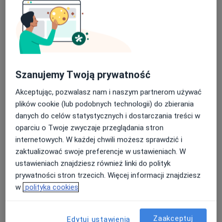
Szanujemy Twoją prywatność
lek. dent. Marek Drabik
Akceptując, pozwalasz nam i naszym partnerom używać
plików cookie (lub podobnych technologii) do zbierania
·
Więcej
Stomatolog
danych do celów statystycznych i dostarczania treści w
62 opinie
oparciu o Twoje zwyczaje przeglądania stron
Łabędzka 38, Gliwice
•
Mapa
internetowych. W każdej chwili możesz sprawdzić i
Centrum Medyczne Art-Medica
zaktualizować swoje preferencje w ustawieniach. W
Higienizacja
Brak ceny
ustawieniach znajdziesz również linki do polityk
prywatności stron trzecich. Więcej informacji znajdziesz
Specjalista nie oferuje umawiania online pod tym adresem.
w
polityka cookies
Poproś o wizytę
Zaakceptuj
Edytuj ustawienia