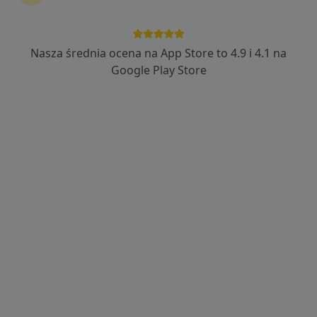
Nasza średnia ocena na App Store to 4.9 i 4.1 na
lek. dent. Marcin Krufczyk
Google Play Store
·
Więcej
Stomatolog
207 opinii
Adres
Online
Witkiewicza 75, Gliwice
•
Mapa
Dentysta.eu lek.dent. Marcin Krufczyk
Higienizacja
od 600 zł
Specjalista nie oferuje umawiania online pod tym adresem.
Poproś o wizytę