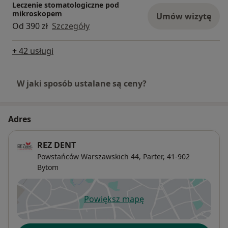
Leczenie stomatologiczne pod
planowanym leczeniem protetycznym
mikroskopem
Umów wizytę
plastyka kości wyrostka zębodołowego przed
Od 390 zł
Szczegóły
planowanym leczeniem protetycznym
plastyka połączenia ustno-zatokowego
+ 42 usługi
przeszczepy łącznotkankowe w pokrywaniu recesji
dziąseł
W jaki sposób ustalane są ceny?
Przeszczepy łącznotkankowe
przeszczep dziąsła zrogowaciałego
plastyka przedsionka
Adres
plastyka guza szczęki i okolicy trójkąta
zatrzonowcowego
REZ DENT
chirurgiczne wydłużanie koron klinicznych zębów
Powstańców Warszawskich 44,
Parter, 41-902
zachowawcze i chirurgiczne leczenie chorób przyzębia
Bytom
chirurgiczne leczenie implantologiczne
kiretaż otwarty całego wyrostka zębodołowego
szczęki i żuchwy
Powiększ mapę
otwiera się w nowej karcie
leczenie chirurgiczne przyzębia
leczenie SRP przyzębia