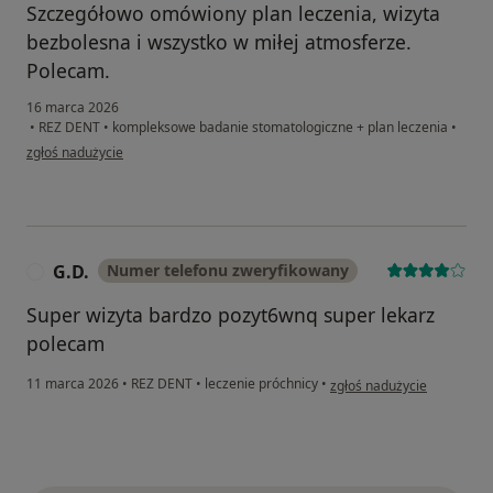
Szczegółowo omówiony plan leczenia, wizyta
bezbolesna i wszystko w miłej atmosferze.
Polecam.
16 marca 2026
•
REZ DENT
•
kompleksowe badanie stomatologiczne + plan leczenia
•
w opinii użytkownika Angelika
zgłoś nadużycie
G.D.
Numer telefonu zweryfikowany
G
Super wizyta bardzo pozyt6wnq super lekarz
polecam
w opinii użytkownika G.D.
11 marca 2026
•
REZ DENT
•
leczenie próchnicy
•
zgłoś nadużycie