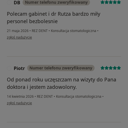
DB
Numer telefonu zweryfikowany
D
Polecam gabinet i dr Rutza bardzo miły
personel bezbolesnie
21 maja 2026
•
REZ DENT
•
Konsultacja stomatologiczna
•
w opinii użytkownika DB
zgłoś nadużycie
Piotr
Numer telefonu zweryfikowany
P
Od ponad roku uczęszczam na wizyty do Pana
doktora i jestem zadowolony.
14 kwietnia 2026
•
REZ DENT
•
Konsultacja stomatologiczna
•
w opinii użytkownika Piotr
zgłoś nadużycie