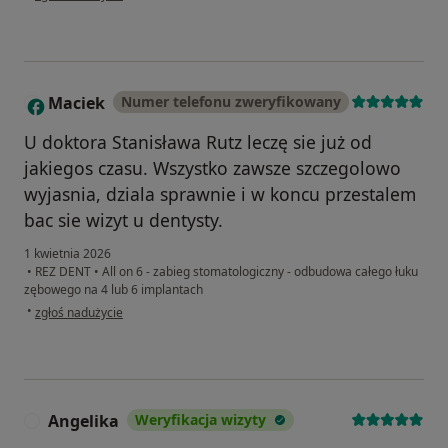
Maciek
Numer telefonu zweryfikowany
M
U doktora Stanisława Rutz leczę sie już od
jakiegos czasu. Wszystko zawsze szczegolowo
wyjasnia, dziala sprawnie i w koncu przestalem
bac sie wizyt u dentysty.
1 kwietnia 2026
•
REZ DENT
•
All on 6 - zabieg stomatologiczny - odbudowa całego łuku
zębowego na 4 lub 6 implantach
w opinii użytkownika Maciek
•
zgłoś nadużycie
Angelika
Weryfikacja wizyty
A