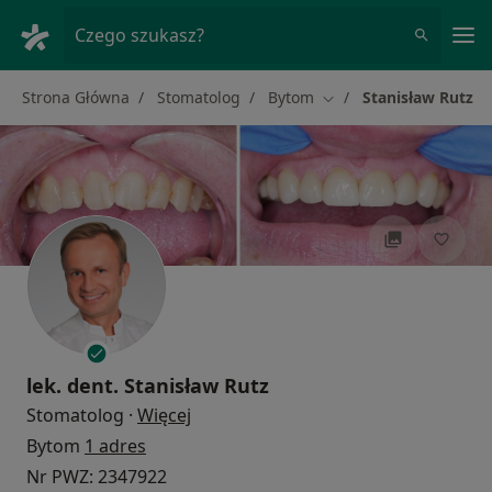
Me
Czego szukasz?
Strona Główna
Stomatolog
Bytom
Stanisław Rutz
Zmień miasto
lek. dent.
Stanisław Rutz
O specjalizacjach
Stomatolog
·
Więcej
Bytom
1 adres
Nr PWZ: 2347922