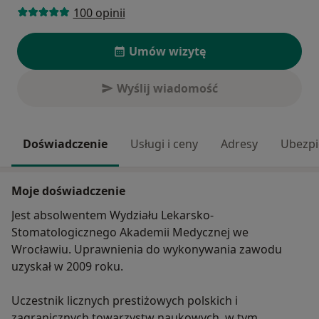
100 opinii
Umów wizytę
Wyślij wiadomość
Doświadczenie
Usługi i ceny
Adresy
Ubezpi
Moje doświadczenie
Jest absolwentem Wydziału Lekarsko-
Stomatologicznego Akademii Medycznej we
Wrocławiu. Uprawnienia do wykonywania zawodu
uzyskał w 2009 roku.
Uczestnik licznych prestiżowych polskich i
zagranicznych towarzystw naukowych, w tym