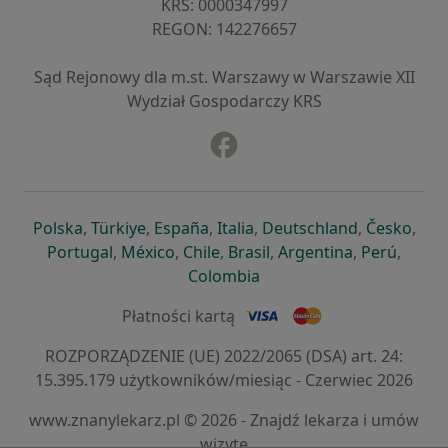
KRS: ⁠0000347997
REGON: ⁠142276657
Sąd Rejonowy dla m.st. Warszawy w Warszawie XII
Wydział Gospodarczy KRS
Facebook
otwiera się w nowej karcie
otwiera się w nowej karcie
otwiera się w nowej karcie
otwiera się w nowej karcie
otwiera się w nowej karci
otwiera się
otwi
Polska
,
Türkiye
,
España
,
Italia
,
Deutschland
,
Česko
,
otwiera się w nowej karcie
otwiera się w nowej karcie
otwiera się w nowej karcie
otwiera się w nowej kar
otwiera się 
otwier
Portugal
,
México
,
Chile
,
Brasil
,
Argentina
,
Perú
,
otwiera się w nowej karc
Colombia
Płatności kartą
ROZPORZĄDZENIE (UE) 2022/2065 (DSA) art. 24:
15.395.179 użytkowników/miesiąc - Czerwiec 2026
www.znanylekarz.pl © 2026 - Znajdź lekarza i umów
wizytę