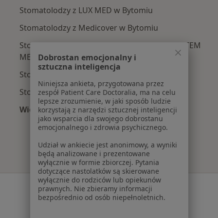
Stomatolodzy z LUX MED w Bytomiu
Stomatolodzy z Medicover w Bytomiu
Stomatolodzy z POLSKO – AMERYKANSKI SYSTEM
MEDYCZNY - II w Bytomiu
Dobrostan emocjonalny i
sztuczna inteligencja
Stomatolodzy z POLMED w Bytomiu
Niniejsza ankieta, przygotowana przez
Stomatolodzy z Signal Iduna w Bytomiu
zespół Patient Care Doctoralia, ma na celu
lepsze zrozumienie, w jaki sposób ludzie
Więcej (10)
korzystają z narzędzi sztucznej inteligencji
jako wsparcia dla swojego dobrostanu
Więcej w kategorii: Najpopularniejsze ubezpi
emocjonalnego i zdrowia psychicznego.
Udział w ankiecie jest anonimowy, a wyniki
będą analizowane i prezentowane
wyłącznie w formie zbiorczej. Pytania
dotyczące nastolatków są skierowane
wyłącznie do rodziców lub opiekunów
Serwis
prawnych. Nie zbieramy informacji
bezpośrednio od osób niepełnoletnich.
Regulamin
Polityka prywatności pacjentów