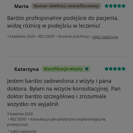
Marta
Numer telefonu zweryfikowany
M
Bardzo profesjonalnie podejście do pacjenta,
widzę różnicę w podejściu w leczeniu!
w opinii użytkownika Mar
14 kwietnia 2026
•
REZ DENT
•
leczenie próchnicy
•
zgłoś nadużycie
Katarzyna
Weryfikacja wizyty
K
Jestem bardzo zadowolona z wizyty i pana
doktora. Byłam na wizycie konsultacyjnej. Pan
doktor bardzo szczegółowo i zrozumiale
wszystko mi wyjaśnił.
9 kwietnia 2026
•
REZ DENT
•
Konsultacja specjalistyczna (implantologiczna,
protetyczna)
w opinii użytkownika Katarzyna
•
zgłoś nadużycie