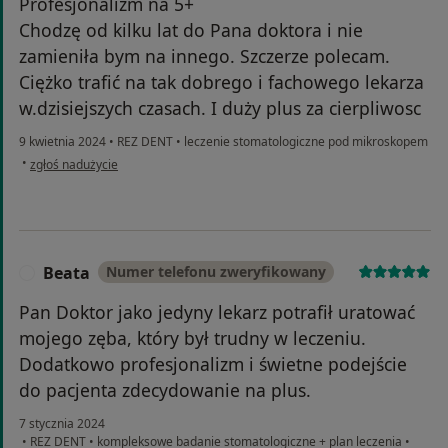
Profesjonalizm na 5+
Chodzę od kilku lat do Pana doktora i nie
zamieniła bym na innego. Szczerze polecam.
Ciężko trafić na tak dobrego i fachowego lekarza
w.dzisiejszych czasach. I duży plus za cierpliwosc
9 kwietnia 2024
•
REZ DENT
•
leczenie stomatologiczne pod mikroskopem
w opinii użytkownika Wirginia
•
zgłoś nadużycie
Beata
Numer telefonu zweryfikowany
B
Pan Doktor jako jedyny lekarz potrafił uratować
mojego zęba, który był trudny w leczeniu.
Dodatkowo profesjonalizm i świetne podejście
do pacjenta zdecydowanie na plus.
7 stycznia 2024
•
REZ DENT
•
kompleksowe badanie stomatologiczne + plan leczenia
•