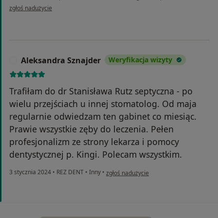
w opinii użytkownika Beata
zgłoś nadużycie
Aleksandra Sznajder
Weryfikacja wizyty
A
Trafiłam do dr Stanisława Rutz septyczna - po
wielu przejściach u innej stomatolog. Od maja
regularnie odwiedzam ten gabinet co miesiąc.
Prawie wszystkie zęby do leczenia. Pełen
profesjonalizm ze strony lekarza i pomocy
dentystycznej p. Kingi. Polecam wszystkim.
w opinii użytkownika Aleksandra Sznajder
3 stycznia 2024
•
REZ DENT
•
Inny
•
zgłoś nadużycie