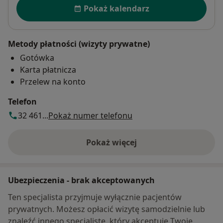
Dostępność
plastyka przyczepów mięśni bródkowych przed
Pokaż kalendarz
planowanym leczeniem protetycznym
tamowanie krwotoków po zabiegach chirurgicznych w
jamie ustnej
Metody płatności (wizyty prywatne)
sondowanie przewodów wyprowadzających
Gotówka
gruczołów ślinowych
Karta płatnicza
replantacje zębów całkowicie zwichniętych z powodu
Przelew na konto
urazu
usuwanie przepchniętych korzeni ze światła zatoki
Telefon
szczękowej
32 461...
Pokaż numer telefonu
usuwanie kamieni z przewodów wyprowadzających
gruczołów ślinowych
Pokaż więcej
piezochirurgiczne wspomaganie leczenia
o adresie
ortodontycznego
transpozycja nerwu
Ubezpieczenia - brak akceptowanych
ekstruzja ortodontyczna
augmentacja
Ten specjalista przyjmuje wyłącznie pacjentów
regeneracja
prywatnych. Możesz opłacić wizytę samodzielnie lub
podniesienie zatoki otwarte
znaleźć innego specjalistę, który akceptuje Twoje