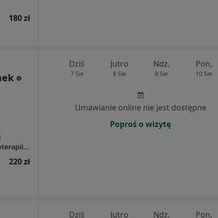
180 zł
Dziś
Jutro
Ndz,
Pon,
7 Sie
8 Sie
9 Sie
10 Sie
mek
Umawianie online nie jest dostępne
Poproś o wizytę
a
OdnovaClinic - Centrum Kompleksowej Fizjoterapii i Rehabilitacji
220 zł
Dziś
Jutro
Ndz,
Pon,