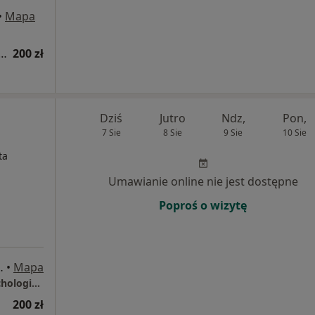
•
Mapa
na konsultacja psychoterapeutyczna
200 zł
Dziś
Jutro
Ndz,
Pon,
7 Sie
8 Sie
9 Sie
10 Sie
ta
Umawianie online nie jest dostępne
Poproś o wizytę
sa 15, Sosnowiec
•
Mapa
Kanwa Gabinet Psychoterapii i Pomocy Psychologicznej
200 zł