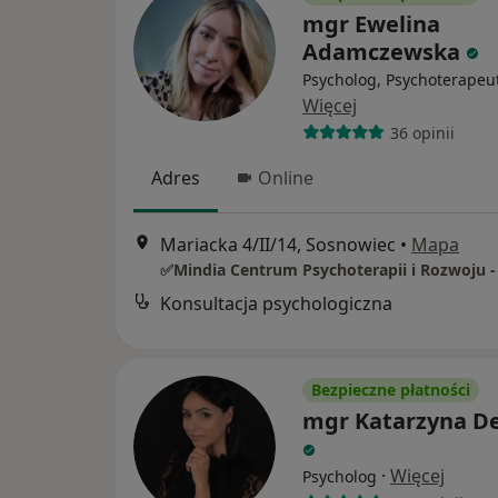
mgr Ewelina
Adamczewska
Psycholog, Psychoterapeu
Więcej
36 opinii
Adres
Online
Mariacka 4/II/14, Sosnowiec
•
Mapa
Konsultacja psychologiczna
Bezpieczne płatności
mgr Katarzyna De
·
Więcej
Psycholog