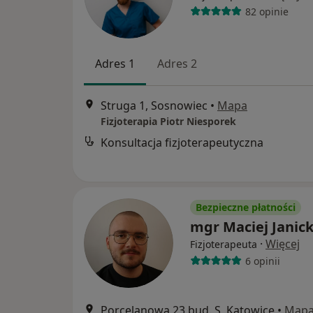
82 opinie
Adres 1
Adres 2
Struga 1, Sosnowiec
•
Mapa
Fizjoterapia Piotr Niesporek
Konsultacja fizjoterapeutyczna
Bezpieczne płatności
mgr Maciej Janick
·
Więcej
Fizjoterapeuta
6 opinii
Porcelanowa 23 bud. S, Katowice
•
Map