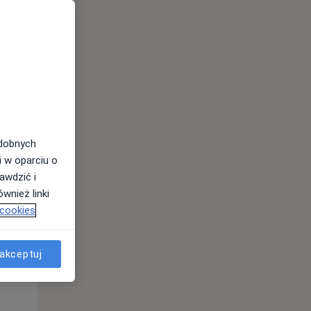
odobnych
i w oparciu o
awdzić i
Wt,
Śr,
Czw,
wnież linki
11 Sie
12 Sie
13 Sie
 cookies
akceptuj