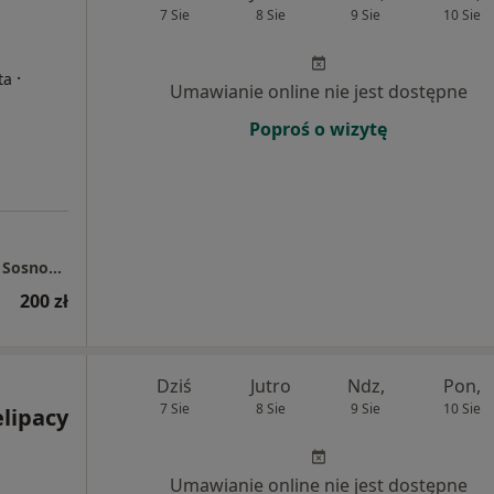
7 Sie
8 Sie
9 Sie
10 Sie
·
ta
Umawianie online nie jest dostępne
Poproś o wizytę
✅Mindia Centrum Psychoterapii i Rozwoju - Sosnowiec
200 zł
Dziś
Jutro
Ndz,
Pon,
7 Sie
8 Sie
9 Sie
10 Sie
lipacy
Umawianie online nie jest dostępne