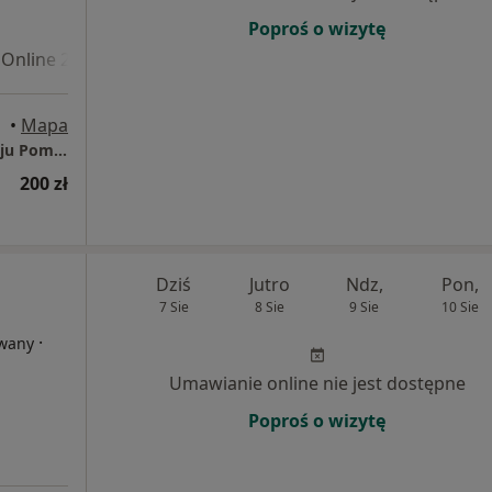
Poproś o wizytę
Online 2
•
Mapa
Centrum Psychologii, Psychoterapii i Rozwoju Pomocne Relacje
200 zł
Dziś
Jutro
Ndz,
Pon,
7 Sie
8 Sie
9 Sie
10 Sie
·
owany
Umawianie online nie jest dostępne
Poproś o wizytę