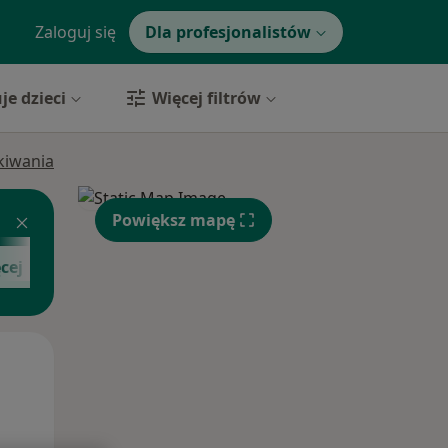
Zaloguj się
Dla profesjonalistów
je dzieci
Więcej filtrów
ukiwania
Powiększ mapę
cej
Wt,
Śr,
Czw,
11 Sie
12 Sie
13 Sie