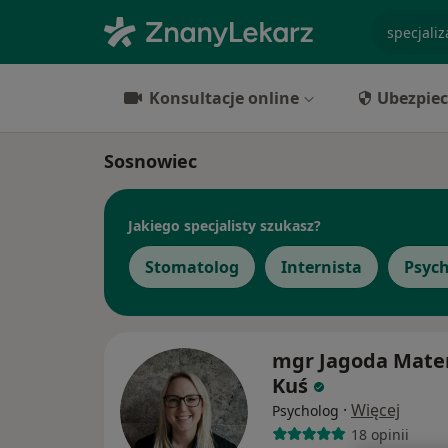
specjaliz
Konsultacje online
Ubezpiec
Sosnowiec
Jakiego specjalisty szukasz?
Stomatolog
Internista
Psyc
mgr Jagoda Mate
Kuś
·
Więcej
Psycholog
18 opinii