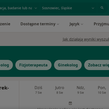
acja, badanie lub nazwisko
miasto lub dzielnica
zenie
Dostępne terminy
Język
Przyjmu
Jak działają wyniki wysz
holog
Fizjoterapeuta
Ginekolog
Zobacz wię
rek-
Dziś
Jutro
Ndz,
Pon,
7 Sie
8 Sie
9 Sie
10 Sie