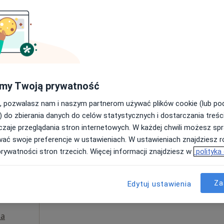
Umawianie online nie jest dostępne
Poproś o wizytę
 41, Sosnowiec
•
Mapa
Gabinet Pomocy Psychologicznej TO WAŻNE Sosnowiec
my Twoją prywatność
 usługa
, pozwalasz nam i naszym partnerom używać plików cookie (lub p
) do zbierania danych do celów statystycznych i dostarczania treśc
zaje przeglądania stron internetowych. W każdej chwili możesz spr
Dziś
Jutro
Ndz,
Pon,
wać swoje preferencje w ustawieniach. W ustawieniach znajdziesz ró
7 Sie
8 Sie
9 Sie
10 Sie
rpiak
prywatności stron trzecich. Więcej informacji znajdziesz w
polityka
·
ta
Umawianie online nie jest dostępne
Za
Edytuj ustawienia
Poproś o wizytę
a