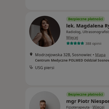
Bezpieczne płatności
lek. Magdalena R
Radiolog, Ultrasonografis
Więcej
388 opinii
Modrzejowska 32B, Sosnowiec
•
Mapa
Centrum Medyczne POLMED Oddział Sosno
USG piersi
Bezpieczne płatności
mgr Piotr Niespo
·
Więcej
Fizjoterapeuta