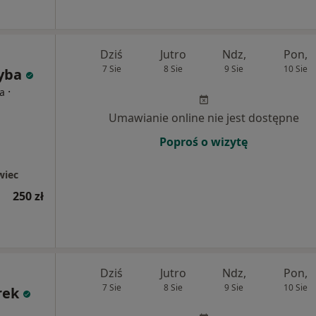
Dziś
Jutro
Ndz,
Pon,
7 Sie
8 Sie
9 Sie
10 Sie
yba
·
ta
Umawianie online nie jest dostępne
Poproś o wizytę
wiec
250 zł
Dziś
Jutro
Ndz,
Pon,
7 Sie
8 Sie
9 Sie
10 Sie
rek