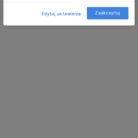
Konstytucji 3 Maja 60, Mikołów
•
Mapa
Zaakceptuj
Edytuj ustawienia
HANDLE POINT Centrum Wspomagania Rozwoju Tomasz Handy
Konsultacja fizjoterapeutyczna
220 zł
Specjalista nie oferuje umawiania online pod tym adresem.
Poproś o wizytę
Bezpieczne płatności
mgr Janusz Wilk
·
Więcej
Fizjoterapeuta