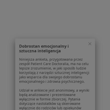
1
2
3
4
5
...
37
Powiązane wyszukiwania
Popularne specjalizacje
Psycholodzy w Mikołowie
Dobrostan emocjonalny i
sztuczna inteligencja
Interniści w Mikołowie
Niniejsza ankieta, przygotowana przez
Fizjoterapeuci w Mikołowie
zespół Patient Care Doctoralia, ma na celu
lepsze zrozumienie, w jaki sposób ludzie
Stomatolodzy w Mikołowie
korzystają z narzędzi sztucznej inteligencji
jako wsparcia dla swojego dobrostanu
Ginekolodzy w Mikołowie
emocjonalnego i zdrowia psychicznego.
Więcej (15)
Udział w ankiecie jest anonimowy, a wyniki
Więcej w kategorii: Popularne specjalizacje
będą analizowane i prezentowane
wyłącznie w formie zbiorczej. Pytania
Najczęstsze schorzenia
dotyczące nastolatków są skierowane
wyłącznie do rodziców lub opiekunów
Zaburzenia emocjonalne Mikołów