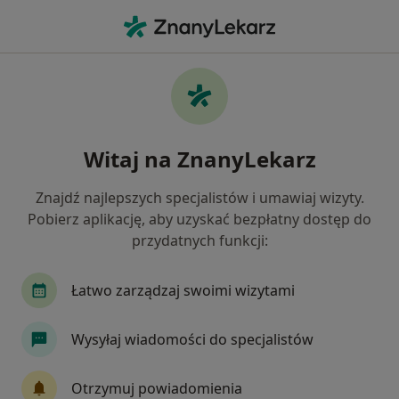
Me
Mikołów, śląskie
Filtry
Ubezpieczenie
Mapa
Mikołów
Witaj na ZnanyLekarz
Jak działają wyniki wyszukiwania
Znajdź najlepszych specjalistów i umawiaj wizyty.
Pobierz aplikację, aby uzyskać bezpłatny dostęp do
Jakiego specjalisty szukasz?
przydatnych funkcji:
Internista
Stomatolog
Psycholog
Fi
Łatwo zarządzaj swoimi wizytami
Wysyłaj wiadomości do specjalistów
Otrzymuj powiadomienia