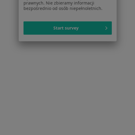
prawnych. Nie zbieramy informacji
bezpośrednio od osób niepełnoletnich.
Bóle kręgosłupa Mikołów
Zaburzenia nastroju Mikołów
Start survey
Kryzys emocjonalny Mikołów
Niskie poczucie własnej wartości Mikołów
Więcej (15)
Więcej w kategorii: Najczęstsze schorzenia
Strona Główna
Mikołów
Zmień miasto
Serwis