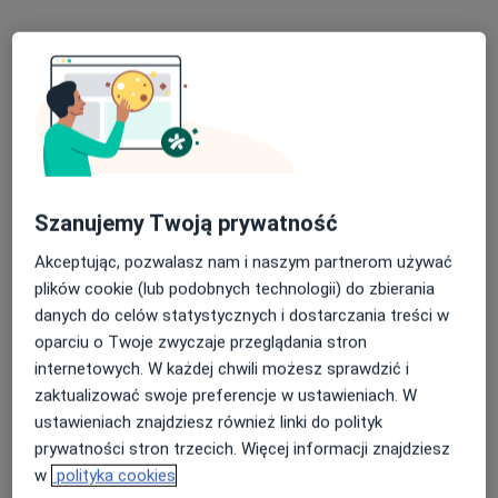
ul. Powstańców Śląskich 1/8, Mikołów
•
Mapa
Laboratorium Psychoterapii STRUKTURA Mikołów
Konsultacja psychologiczna
200 zł
Specjalista nie oferuje umawiania online pod tym adresem.
Poproś o wizytę
Szanujemy Twoją prywatność
Akceptując, pozwalasz nam i naszym partnerom używać
plików cookie (lub podobnych technologii) do zbierania
danych do celów statystycznych i dostarczania treści w
oparciu o Twoje zwyczaje przeglądania stron
internetowych. W każdej chwili możesz sprawdzić i
zaktualizować swoje preferencje w ustawieniach. W
ustawieniach znajdziesz również linki do polityk
mgr Tomasz Handy
prywatności stron trzecich. Więcej informacji znajdziesz
·
Więcej
Fizjoterapeuta dziecięcy, Fizjoterapeuta
w
polityka cookies
359 opinii