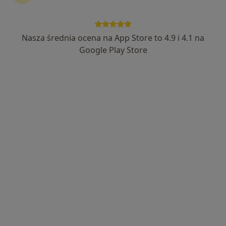
Nasza średnia ocena na App Store to 4.9 i 4.1 na
Bezpieczne płatności
Google Play Store
mgr Edyta Walicka
·
Więcej
Psycholog
32 opinie
Popularny specjalista: pacjenci chętnie płacą
online
Adres
Online
Kłodnicka 97/224, Ruda Śląska
•
Mapa
Edyta Walicka
Konsultacja psychologiczna
200 zł
Specjalista nie oferuje umawiania online pod tym adresem.
Poproś o wizytę