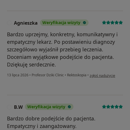
Agnieszka
Weryfikacja wizyty
A
Bardzo uprzejmy, konkretny, komunikatywny i
empatyczny lekarz. Po postawieniu diagnozy
szczegółowo wyjaśnił przebieg leczenia.
Doceniam wyjątkowe podejście do pacjenta.
Dziękuję serdecznie.
w opinii użytkownika Agn
13 lipca 2026
•
Profesor Dziki Clinic
•
Rektoskopia
•
zgłoś nadużycie
B.W
Weryfikacja wizyty
B
Bardzo dobre podejście do pacjenta.
Empatyczny i zaangażowany.