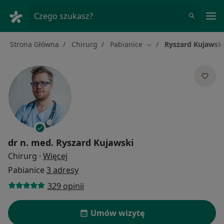
Me
Czego szukasz?
Strona Główna
Chirurg
Pabianice
Ryszard Kujawsk
Zmień miasto
dr n. med.
Ryszard Kujawski
O specjalizacjach
Chirurg
·
Więcej
Pabianice
3 adresy
329 opinii
Umów wizytę