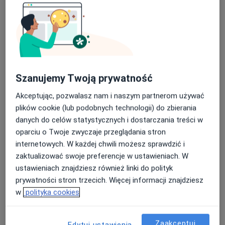
choroba hemoroidalna, torbiel włosowa, kłykciny
Usługi i ceny
kończyste okolicy anorektalnej i innych chorób
proktologicznych. Przeprowadzam małoinwazyjne
Rektoskopia
Umów wizytę
350 zł
Szczegóły
zabiegi laserowego usuwania hemoroidów (LHP),
zatok włosowych (SiLaC) oraz przetok
okołoodbytniczych (doświadczenie zdobyłem na
Konsultacja chirurgiczna
szkoleniach zagranicznych między innymi w AMRI
Szanujemy Twoją prywatność
Od 250 zł
Szczegóły
Hospital Kolkata- Indie oraz St Elisabeth Hospital w
Akceptując, pozwalasz nam i naszym partnerom używać
Bochum). Wykonuję ambulatoryjnie zabiegi
Badanie histopatologiczne
plików cookie (lub podobnych technologii) do zbierania
skleroterapii oraz opaskowania (gumkowania) w
200 zł
Szczegóły
danych do celów statystycznych i dostarczania treści w
chorobie hemoroidalnej. Zajmuję się także leczeniem
oparciu o Twoje zwyczaje przeglądania stron
chirurgicznym zmian skórnych, znamion, guzów skóry
internetowych. W każdej chwili możesz sprawdzić i
Konsultacja chirurgiczna + kwalifikacja do drobnego
oraz leczeniem ran (w tym przewlekłych i trudno
zabiegu
zaktualizować swoje preferencje w ustawieniach. W
gojących się).
250 zł
Szczegóły
ustawieniach znajdziesz również linki do polityk
Wykonuję badania ultrasonograficzne kanału odbytu i
prywatności stron trzecich. Więcej informacji znajdziesz
odbytnicy (USG transrektalne – TRUS).
Laserowe usuwanie brodawek wirusowych
w
polityka cookies
Od 400 zł
Szczegóły
Zaakceptuj
Edytuj ustawienia