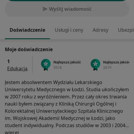
Wyślij wiadomość
Doświadczenie
Usługi i ceny
Adresy
Ubezpi
Moje doświadczenie
1
Edukacja
Jestem absolwentem Wydziału Lekarskiego
Uniwersytetu Medycznego w Łodzi. Studia ukończyłem
w 2007 roku z wyróżnieniem. Przez cały okres trwania
nauki byłem związany z Kliniką Chirurgii Ogólnej i
Kolorektalnej Uniwersyteckiego Szpitala Klinicznego
im. Wojskowej Akademii Medycznej w Łodzi, jako
student indywidualny. Podczas studiów w 2003 i 2004
O mnie
roku odbyłem praktyki zagraniczne w Royal
więcej