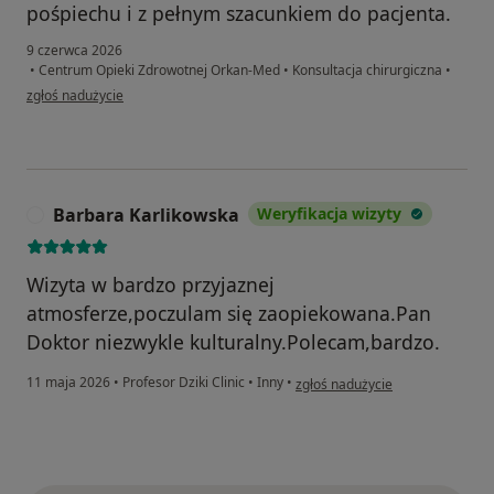
pośpiechu i z pełnym szacunkiem do pacjenta.
9 czerwca 2026
•
Centrum Opieki Zdrowotnej Orkan-Med
•
Konsultacja chirurgiczna
•
w opinii użytkownika Damian
zgłoś nadużycie
Barbara Karlikowska
Weryfikacja wizyty
B
Wizyta w bardzo przyjaznej
atmosferze,poczulam się zaopiekowana.Pan
Doktor niezwykle kulturalny.Polecam,bardzo.
w opinii użytkownika Barbara Ka
11 maja 2026
•
Profesor Dziki Clinic
•
Inny
•
zgłoś nadużycie