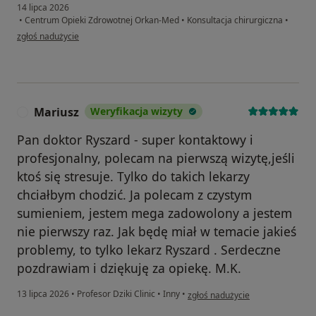
14 lipca 2026
•
Centrum Opieki Zdrowotnej Orkan-Med
•
Konsultacja chirurgiczna
•
w opinii użytkownika Rafał
zgłoś nadużycie
Mariusz
Weryfikacja wizyty
M
Pan doktor Ryszard - super kontaktowy i
profesjonalny, polecam na pierwszą wizytę,jeśli
ktoś się stresuje. Tylko do takich lekarzy
chciałbym chodzić. Ja polecam z czystym
sumieniem, jestem mega zadowolony a jestem
nie pierwszy raz. Jak będę miał w temacie jakieś
problemy, to tylko lekarz Ryszard . Serdeczne
pozdrawiam i dziękuję za opiekę. M.K.
w opinii użytkownika Mariusz
13 lipca 2026
•
Profesor Dziki Clinic
•
Inny
•
zgłoś nadużycie