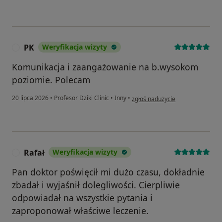
PK
Weryfikacja wizyty
P
Komunikacja i zaangażowanie na b.wysokom
poziomie. Polecam
w opinii użytkownika PK
20 lipca 2026
•
Profesor Dziki Clinic
•
Inny
•
zgłoś nadużycie
Rafał
Weryfikacja wizyty
R
Pan doktor poświęcił mi dużo czasu, dokładnie
zbadał i wyjaśnił dolegliwości. Cierpliwie
odpowiadał na wszystkie pytania i
zaproponował właściwe leczenie.