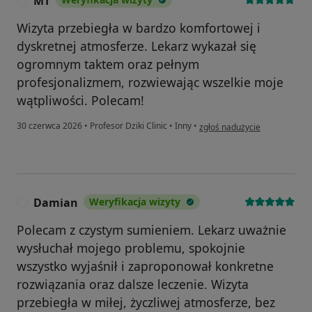
MT
M
Wizyta przebiegła w bardzo komfortowej i
dyskretnej atmosferze. Lekarz wykazał się
ogromnym taktem oraz pełnym
profesjonalizmem, rozwiewając wszelkie moje
wątpliwości. Polecam!
w opinii użytkownika MT
30 czerwca 2026
•
Profesor Dziki Clinic
•
Inny
•
zgłoś nadużycie
Damian
Weryfikacja wizyty
D
Polecam z czystym sumieniem. Lekarz uważnie
wysłuchał mojego problemu, spokojnie
wszystko wyjaśnił i zaproponował konkretne
rozwiązania oraz dalsze leczenie. Wizyta
przebiegła w miłej, życzliwej atmosferze, bez