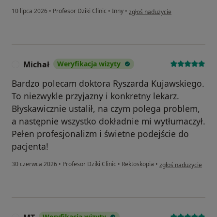
w opinii użytkownika B.W
10 lipca 2026
•
Profesor Dziki Clinic
•
Inny
•
zgłoś nadużycie
Michał
Weryfikacja wizyty
M
Bardzo polecam doktora Ryszarda Kujawskiego.
To niezwykle przyjazny i konkretny lekarz.
Błyskawicznie ustalił, na czym polega problem,
a następnie wszystko dokładnie mi wytłumaczył.
Pełen profesjonalizm i świetne podejście do
pacjenta!
w opinii użytkownika 
30 czerwca 2026
•
Profesor Dziki Clinic
•
Rektoskopia
•
zgłoś nadużycie
Weryfikacja wizyty