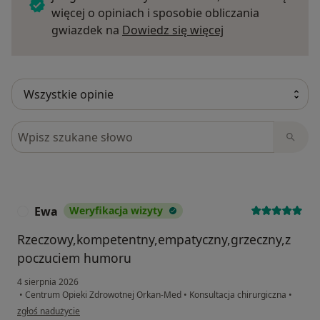
więcej o opiniach i sposobie obliczania
Dowiedz się więce
gwiazdek na
Dowiedz się więcej
Szukaj w opiniach
Ewa
Weryfikacja wizyty
E
Rzeczowy,kompetentny,empatyczny,grzeczny,z
poczuciem humoru
4 sierpnia 2026
•
Centrum Opieki Zdrowotnej Orkan-Med
•
Konsultacja chirurgiczna
•
w opinii użytkownika Ewa
zgłoś nadużycie