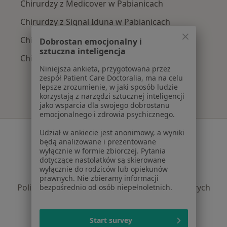
Chirurdzy z Medicover w Pabianicach
Chirurdzy z Signal Iduna w Pabianicach
Chirurdzy z INTER Polska w Pabianicach
Dobrostan emocjonalny i
sztuczna inteligencja
Chirurdzy z Medica Polska w Pabianicach
Niniejsza ankieta, przygotowana przez
zespół Patient Care Doctoralia, ma na celu
lepsze zrozumienie, w jaki sposób ludzie
korzystają z narzędzi sztucznej inteligencji
jako wsparcia dla swojego dobrostanu
emocjonalnego i zdrowia psychicznego.
Serwis
Udział w ankiecie jest anonimowy, a wyniki
będą analizowane i prezentowane
Regulamin
wyłącznie w formie zbiorczej. Pytania
dotyczące nastolatków są skierowane
Polityka prywatności pacjentów
wyłącznie do rodziców lub opiekunów
Polityka prywatności profesjonalistów
prawnych. Nie zbieramy informacji
Polityka prywatności dla profesjonalistów, których
bezpośrednio od osób niepełnoletnich.
dane pozyskaliśmy samodzielnie
Polityka cookies
Start survey
Jak działają wyniki wyszukiwania