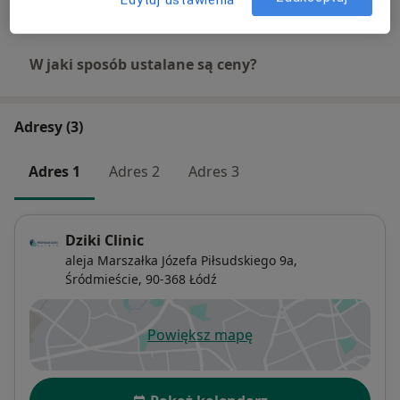
+ 8 usług
W jaki sposób ustalane są ceny?
Adresy (3)
Adres 1
Adres 2
Adres 3
Dziki Clinic
aleja Marszałka Józefa Piłsudskiego 9a,
Śródmieście
, 90-368
Łódź
Powiększ mapę
otwiera się w nowej karcie
Dostępność