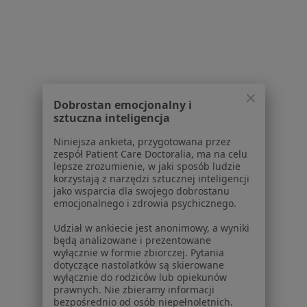
Dla placówek medycznych
Noa Notes
nowość
Baza wiedzy
Centrum Pomocy dla Specjalisty
Kontakt
ZnanyLekarz - Strona główna
Dobrostan emocjonalny i
ZnanyLekarz Sp. z o.o.
sztuczna inteligencja
ul. Kolejowa 5/7
Niniejsza ankieta, przygotowana przez
01-217 Warszawa, Polska
zespół Patient Care Doctoralia, ma na celu
lepsze zrozumienie, w jaki sposób ludzie
NIP: ⁠7010224868
korzystają z narzędzi sztucznej inteligencji
jako wsparcia dla swojego dobrostanu
KRS: ⁠0000347997
emocjonalnego i zdrowia psychicznego.
REGON: ⁠142276657
Udział w ankiecie jest anonimowy, a wyniki
będą analizowane i prezentowane
Sąd Rejonowy dla m.st. Warszawy w Warszawie XII
wyłącznie w formie zbiorczej. Pytania
Wydział Gospodarczy KRS
dotyczące nastolatków są skierowane
wyłącznie do rodziców lub opiekunów
Facebook
otwiera się w nowej karcie
prawnych. Nie zbieramy informacji
bezpośrednio od osób niepełnoletnich.