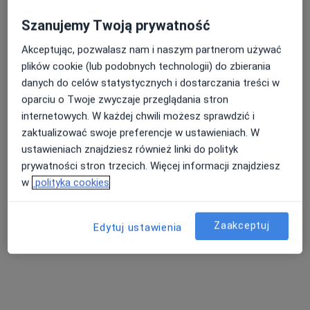
Szanujemy Twoją prywatność
Akceptując, pozwalasz nam i naszym partnerom używać
Nasza średnia ocena na App Store to 4.9 i 4.1 na
plików cookie (lub podobnych technologii) do zbierania
Google Play Store
danych do celów statystycznych i dostarczania treści w
oparciu o Twoje zwyczaje przeglądania stron
internetowych. W każdej chwili możesz sprawdzić i
zaktualizować swoje preferencje w ustawieniach. W
ustawieniach znajdziesz również linki do polityk
prywatności stron trzecich. Więcej informacji znajdziesz
w
polityka cookies
Zaakceptuj
Edytuj ustawienia
Nie znaleźliśmy specjalistów spełniających
podane kryteria