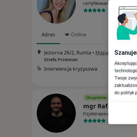
·
Więcej
certyfikowany
108 opinii
Adres
Online
Szanuje
Jeziorna 26/2, Rumia
•
Mapa
Strefa Przemian
Akceptując
Interwencja kryzysowa
technologii
Twoje zwyc
zaktualizo
do polityk 
Skupienie na pacjencie
mgr Rafał Bruzda
·
Więcej
Fizjoterapeuta
28 opinii