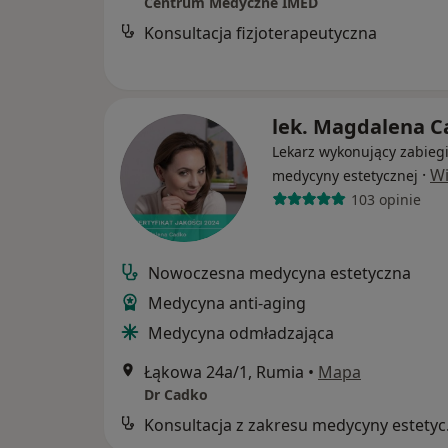
Centrum Medyczne IMED
Konsultacja fizjoterapeutyczna
lek. Magdalena C
Lekarz wykonujący zabieg
·
Wi
medycyny estetycznej
103 opinie
Nowoczesna medycyna estetyczna
Medycyna anti-aging
Medycyna odmładzająca
Łąkowa 24a/1, Rumia
•
Mapa
Dr Cadko
Konsul