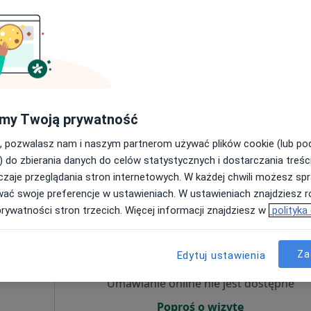
Umawianie online nie jest dostępne
Poproś o wizytę
my Twoją prywatność
, pozwalasz nam i naszym partnerom używać plików cookie (lub p
250 zł
) do zbierania danych do celów statystycznych i dostarczania treśc
zaje przeglądania stron internetowych. W każdej chwili możesz spr
wać swoje preferencje w ustawieniach. W ustawieniach znajdziesz ró
prywatności stron trzecich. Więcej informacji znajdziesz w
polityka
Dziś
Jutro
Sob,
Ndz,
6 Sie
7 Sie
8 Sie
9 Sie
Za
Edytuj ustawienia
Umawianie online nie jest dostępne
Poproś o wizytę