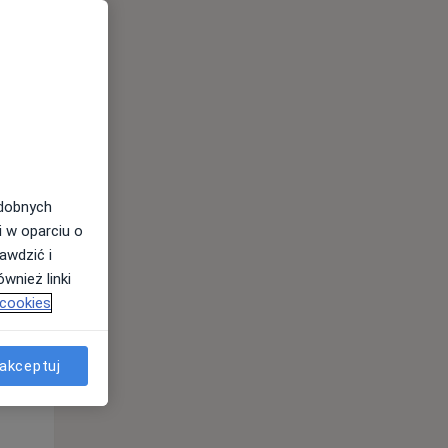
odobnych
i w oparciu o
awdzić i
wnież linki
 cookies
Pon,
Wt,
Śr,
10 Sie
11 Sie
12 Sie
akceptuj