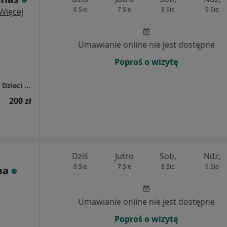
6 Sie
7 Sie
8 Sie
9 Sie
Więcej
Umawianie online nie jest dostępne
Poproś o wizytę
Ence Pence Gabinet Fizjoterapii Niemowląt i Dzieci Katarzyna Banaś
200 zł
Dziś
Jutro
Sob,
Ndz,
6 Sie
7 Sie
8 Sie
9 Sie
ha
Umawianie online nie jest dostępne
Poproś o wizytę