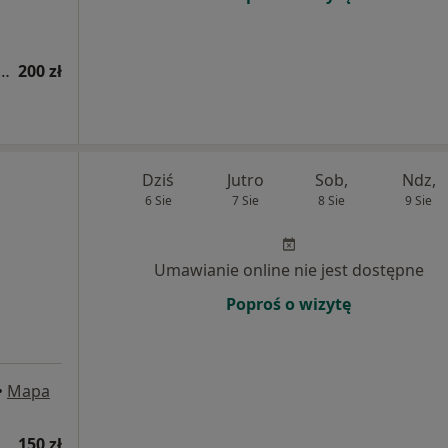
 fizjoterapeutyczna (pierwsza wizyta)
200 zł
Dziś
Jutro
Sob,
Ndz,
6 Sie
7 Sie
8 Sie
9 Sie
Umawianie online nie jest dostępne
Poproś o wizytę
•
Mapa
150 zł