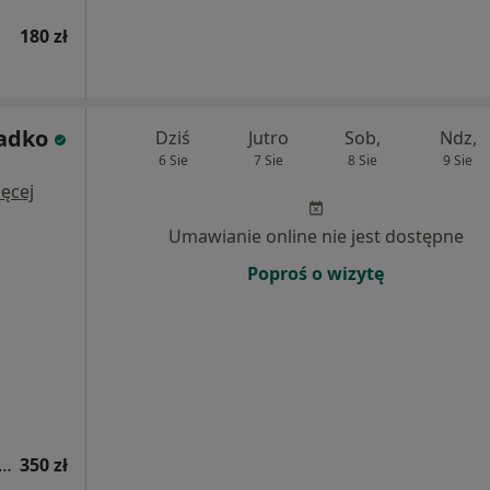
180 zł
adko
Dziś
Jutro
Sob,
Ndz,
6 Sie
7 Sie
8 Sie
9 Sie
i
ęcej
Umawianie online nie jest dostępne
Poproś o wizytę
tacja z zakresu medycyny estetycznej
350 zł