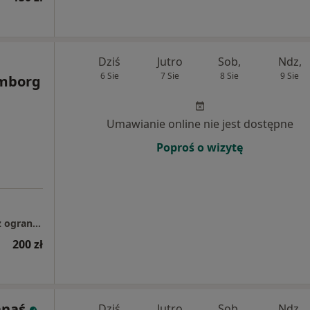
Dziś
Jutro
Sob,
Ndz,
6 Sie
7 Sie
8 Sie
9 Sie
omborg
Umawianie online nie jest dostępne
Poproś o wizytę
Pracownia Psychologiczna SENSUM spółka z ograniczoną odpowiedzialnością
200 zł
anaś
Dziś
Jutro
Sob,
Ndz,