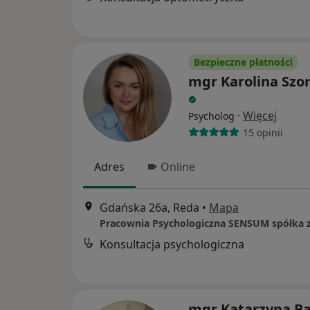
Bezpieczne płatności
mgr Karolina Sz
·
Więcej
Psycholog
15 opinii
Adres
Online
Gdańska 26a, Reda
•
Mapa
Konsultacja psychologiczna
mgr Katarzyna B