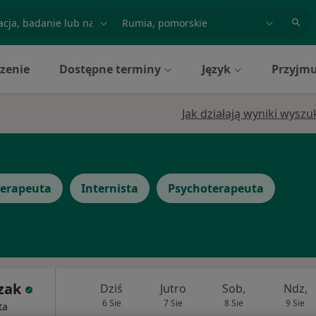
acja, badanie lub nazwisko
miasto lub dzielnica
zenie
Dostępne terminy
Język
Przyjmu
Jak działają wyniki wysz
terapeuta
Internista
Psychoterapeuta
zak
Dziś
Jutro
Sob,
Ndz,
6 Sie
7 Sie
8 Sie
9 Sie
ta