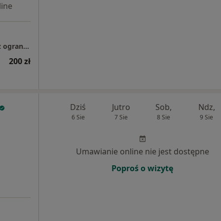
ine
Pracownia Psychologiczna SENSUM spółka z ograniczoną odpowiedzialnością
200 zł
Dziś
Jutro
Sob,
Ndz,
6 Sie
7 Sie
8 Sie
9 Sie
Umawianie online nie jest dostępne
Poproś o wizytę