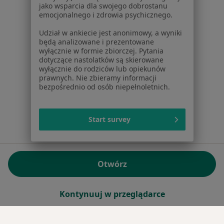
jako wsparcia dla swojego dobrostanu
emocjonalnego i zdrowia psychicznego.
Sąd Rejonowy dla m.st. Warszawy w Warszawie XII
Wydział Gospodarczy KRS
Udział w ankiecie jest anonimowy, a wyniki
będą analizowane i prezentowane
wyłącznie w formie zbiorczej. Pytania
Facebook
otwiera się w nowej karcie
dotyczące nastolatków są skierowane
wyłącznie do rodziców lub opiekunów
prawnych. Nie zbieramy informacji
bezpośrednio od osób niepełnoletnich.
otwiera się w nowej karcie
otwiera się w nowej karcie
otwiera się w nowej karcie
otwiera się w nowej karci
otwiera się
otwi
Polska
,
Türkiye
,
España
,
Italia
,
Deutschland
,
Česko
,
otwiera się w nowej karcie
otwiera się w nowej karcie
otwiera się w nowej karcie
otwiera się w nowej kar
otwiera się 
otwier
Portugal
,
México
,
Chile
,
Brasil
,
Argentina
,
Perú
,
otwiera się w nowej karc
Start survey
Colombia
Płatności kartą
ROZPORZĄDZENIE (UE) 2022/2065 (DSA) art. 24:
Otwórz
15.395.179 użytkowników/miesiąc - Czerwiec 2026
www.znanylekarz.pl © 2026 - Znajdź lekarza i umów
Kontynuuj w przeglądarce
wizytę