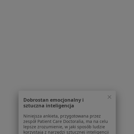
Blog dla pacjentów
Dla profesjonalistów
Cennik
Dla lekarzy
Dla placówek medycznych
Noa Notes
nowość
Baza wiedzy
Centrum Pomocy dla Specjalisty
Kontakt
ZnanyLekarz - Strona główna
ZnanyLekarz Sp. z o.o.
ul. Kolejowa 5/7
Dobrostan emocjonalny i
sztuczna inteligencja
01-217 Warszawa, Polska
Niniejsza ankieta, przygotowana przez
NIP: ⁠7010224868
zespół Patient Care Doctoralia, ma na celu
KRS: ⁠0000347997
lepsze zrozumienie, w jaki sposób ludzie
REGON: ⁠142276657
korzystają z narzędzi sztucznej inteligencji