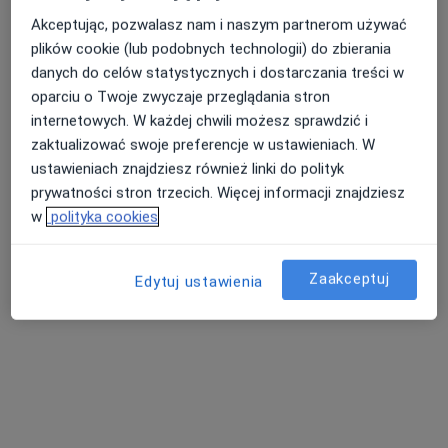
Akceptując, pozwalasz nam i naszym partnerom używać
plików cookie (lub podobnych technologii) do zbierania
danych do celów statystycznych i dostarczania treści w
Nasza średnia ocena na App Store to 4.9 i 4.1 na
Nie znaleźliśmy specjalistów spełniających
oparciu o Twoje zwyczaje przeglądania stron
Google Play Store
podane kryteria
internetowych. W każdej chwili możesz sprawdzić i
zaktualizować swoje preferencje w ustawieniach. W
Rozważ usunięcie niektórych filtrów:
ustawieniach znajdziesz również linki do polityk
prywatności stron trzecich. Więcej informacji znajdziesz
Ubezpieczenia
w
polityka cookies
Zaakceptuj
Edytuj ustawienia
Serwis
Regulamin
Polityka prywatności pacjentów
Polityka prywatności profesjonalistów