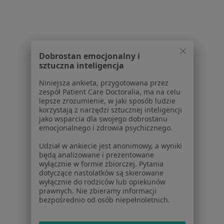
Baza wiedzy
Centrum Pomocy dla Specjalisty
Kontakt
ZnanyLekarz - Strona główna
Dobrostan emocjonalny i
ZnanyLekarz Sp. z o.o.
sztuczna inteligencja
ul. Kolejowa 5/7
Niniejsza ankieta, przygotowana przez
01-217 Warszawa, Polska
zespół Patient Care Doctoralia, ma na celu
lepsze zrozumienie, w jaki sposób ludzie
NIP: ⁠7010224868
korzystają z narzędzi sztucznej inteligencji
KRS: ⁠0000347997
jako wsparcia dla swojego dobrostanu
emocjonalnego i zdrowia psychicznego.
REGON: ⁠142276657
Udział w ankiecie jest anonimowy, a wyniki
Sąd Rejonowy dla m.st. Warszawy w Warszawie XII
będą analizowane i prezentowane
wyłącznie w formie zbiorczej. Pytania
Wydział Gospodarczy KRS
dotyczące nastolatków są skierowane
wyłącznie do rodziców lub opiekunów
Facebook
otwiera się w nowej karcie
prawnych. Nie zbieramy informacji
bezpośrednio od osób niepełnoletnich.