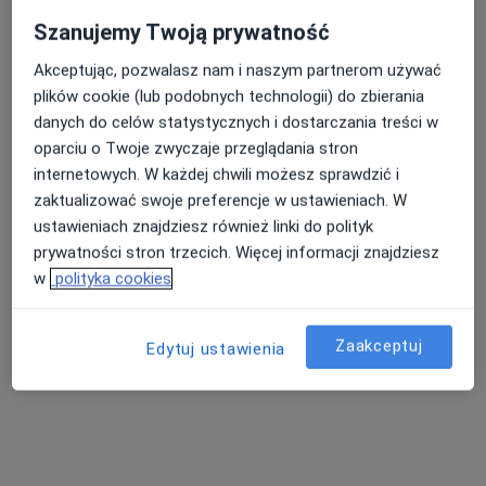
Szanujemy Twoją prywatność
Akceptując, pozwalasz nam i naszym partnerom używać
Nasza średnia ocena na App Store to 4.9 i 4.1 na
plików cookie (lub podobnych technologii) do zbierania
Google Play Store
danych do celów statystycznych i dostarczania treści w
oparciu o Twoje zwyczaje przeglądania stron
internetowych. W każdej chwili możesz sprawdzić i
zaktualizować swoje preferencje w ustawieniach. W
ustawieniach znajdziesz również linki do polityk
prywatności stron trzecich. Więcej informacji znajdziesz
w
polityka cookies
Zaakceptuj
Edytuj ustawienia
Nie znaleźliśmy specjalistów spełniających
podane kryteria
Rozważ usunięcie niektórych filtrów: