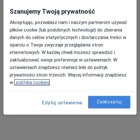
Szanujemy Twoją prywatność
Akceptując, pozwalasz nam i naszym partnerom używać
Nasza średnia ocena na App Store to 4.9 i 4.1 na
plików cookie (lub podobnych technologii) do zbierania
Google Play Store
danych do celów statystycznych i dostarczania treści w
oparciu o Twoje zwyczaje przeglądania stron
internetowych. W każdej chwili możesz sprawdzić i
zaktualizować swoje preferencje w ustawieniach. W
ustawieniach znajdziesz również linki do polityk
prywatności stron trzecich. Więcej informacji znajdziesz
w
polityka cookies
Zaakceptuj
Edytuj ustawienia
Nie znaleźliśmy specjalistów spełniających
podane kryteria