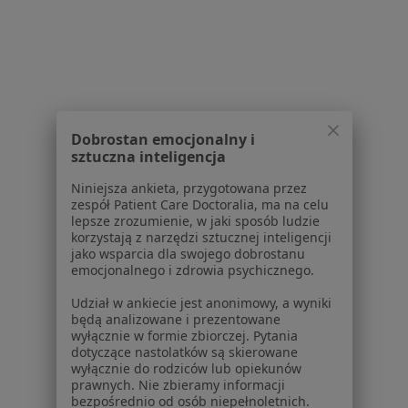
Dla placówek medycznych
Noa Notes
nowość
Baza wiedzy
Centrum Pomocy dla Specjalisty
Kontakt
ZnanyLekarz - Strona główna
Dobrostan emocjonalny i
ZnanyLekarz Sp. z o.o.
sztuczna inteligencja
ul. Kolejowa 5/7
Niniejsza ankieta, przygotowana przez
01-217 Warszawa, Polska
zespół Patient Care Doctoralia, ma na celu
lepsze zrozumienie, w jaki sposób ludzie
NIP: ⁠7010224868
korzystają z narzędzi sztucznej inteligencji
jako wsparcia dla swojego dobrostanu
KRS: ⁠0000347997
emocjonalnego i zdrowia psychicznego.
REGON: ⁠142276657
Udział w ankiecie jest anonimowy, a wyniki
będą analizowane i prezentowane
Sąd Rejonowy dla m.st. Warszawy w Warszawie XII
wyłącznie w formie zbiorczej. Pytania
Wydział Gospodarczy KRS
dotyczące nastolatków są skierowane
wyłącznie do rodziców lub opiekunów
Facebook
otwiera się w nowej karcie
prawnych. Nie zbieramy informacji
bezpośrednio od osób niepełnoletnich.