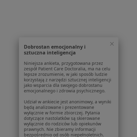
Dla placówek medycznych
Noa Notes
nowość
Baza wiedzy
Centrum Pomocy dla Specjalisty
Kontakt
ZnanyLekarz - Strona główna
Dobrostan emocjonalny i
ZnanyLekarz Sp. z o.o.
sztuczna inteligencja
ul. Kolejowa 5/7
Niniejsza ankieta, przygotowana przez
01-217 Warszawa, Polska
zespół Patient Care Doctoralia, ma na celu
lepsze zrozumienie, w jaki sposób ludzie
NIP: ⁠7010224868
korzystają z narzędzi sztucznej inteligencji
jako wsparcia dla swojego dobrostanu
KRS: ⁠0000347997
emocjonalnego i zdrowia psychicznego.
REGON: ⁠142276657
Udział w ankiecie jest anonimowy, a wyniki
będą analizowane i prezentowane
Sąd Rejonowy dla m.st. Warszawy w Warszawie XII
wyłącznie w formie zbiorczej. Pytania
Wydział Gospodarczy KRS
dotyczące nastolatków są skierowane
wyłącznie do rodziców lub opiekunów
Facebook
otwiera się w nowej karcie
prawnych. Nie zbieramy informacji
bezpośrednio od osób niepełnoletnich.