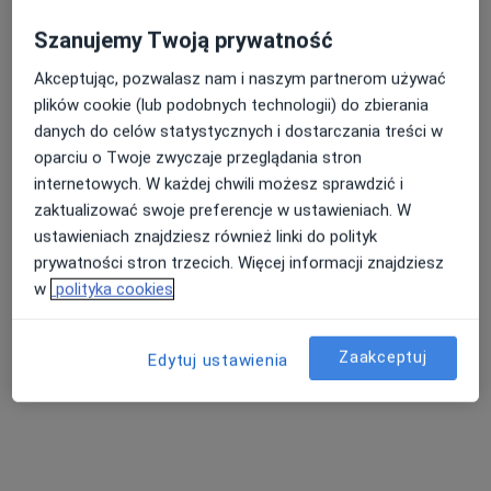
Szanujemy Twoją prywatność
Akceptując, pozwalasz nam i naszym partnerom używać
Nasza średnia ocena na App Store to 4.9 i 4.1 na
plików cookie (lub podobnych technologii) do zbierania
Google Play Store
danych do celów statystycznych i dostarczania treści w
oparciu o Twoje zwyczaje przeglądania stron
internetowych. W każdej chwili możesz sprawdzić i
zaktualizować swoje preferencje w ustawieniach. W
ustawieniach znajdziesz również linki do polityk
prywatności stron trzecich. Więcej informacji znajdziesz
w
polityka cookies
Zaakceptuj
Edytuj ustawienia
Nie znaleźliśmy specjalistów spełniających
podane kryteria