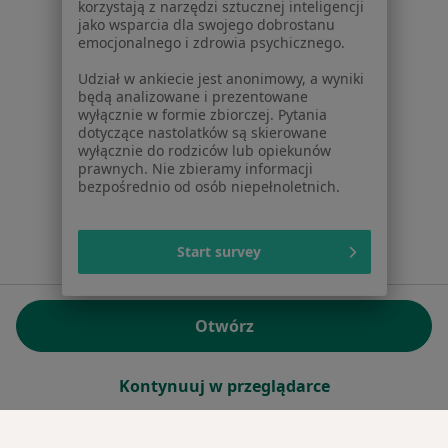
jako wsparcia dla swojego dobrostanu
emocjonalnego i zdrowia psychicznego.
Sąd Rejonowy dla m.st. Warszawy w Warszawie XII
Udział w ankiecie jest anonimowy, a wyniki
Wydział Gospodarczy KRS
będą analizowane i prezentowane
wyłącznie w formie zbiorczej. Pytania
Facebook
otwiera się w nowej karcie
dotyczące nastolatków są skierowane
wyłącznie do rodziców lub opiekunów
prawnych. Nie zbieramy informacji
bezpośrednio od osób niepełnoletnich.
otwiera się w nowej karcie
otwiera się w nowej karcie
otwiera się w nowej karcie
otwiera się w nowej karci
otwiera się
otwi
Polska
,
Türkiye
,
España
,
Italia
,
Deutschland
,
Česko
,
otwiera się w nowej karcie
otwiera się w nowej karcie
otwiera się w nowej karcie
otwiera się w nowej kar
otwiera się 
otwier
Portugal
,
México
,
Chile
,
Brasil
,
Argentina
,
Perú
,
Start survey
otwiera się w nowej karc
Colombia
Płatności kartą
ROZPORZĄDZENIE (UE) 2022/2065 (DSA) art. 24:
Otwórz
15.395.179 użytkowników/miesiąc - Czerwiec 2026
www.znanylekarz.pl © 2026 - Znajdź lekarza i umów
Kontynuuj w przeglądarce
wizytę