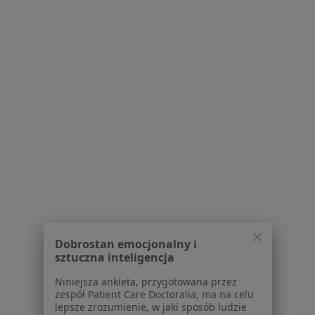
Blog dla pacjentów
Dla profesjonalistów
Cennik
Dla lekarzy
Dla placówek medycznych
Noa Notes
nowość
Baza wiedzy
Centrum Pomocy dla Specjalisty
Kontakt
ZnanyLekarz - Strona główna
ZnanyLekarz Sp. z o.o.
ul. Kolejowa 5/7
Dobrostan emocjonalny i
sztuczna inteligencja
01-217 Warszawa, Polska
Niniejsza ankieta, przygotowana przez
NIP: ⁠7010224868
zespół Patient Care Doctoralia, ma na celu
KRS: ⁠0000347997
lepsze zrozumienie, w jaki sposób ludzie
korzystają z narzędzi sztucznej inteligencji
REGON: ⁠142276657