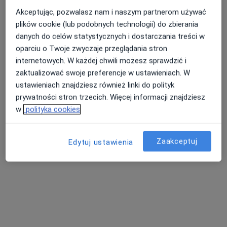
Akceptując, pozwalasz nam i naszym partnerom używać
plików cookie (lub podobnych technologii) do zbierania
danych do celów statystycznych i dostarczania treści w
Nasza średnia ocena na App Store to 4.9 i 4.1 na
Nie znaleźliśmy specjalistów spełniających
oparciu o Twoje zwyczaje przeglądania stron
Google Play Store
podane kryteria
internetowych. W każdej chwili możesz sprawdzić i
zaktualizować swoje preferencje w ustawieniach. W
Rozważ usunięcie niektórych filtrów:
ustawieniach znajdziesz również linki do polityk
Ubezpieczenia
prywatności stron trzecich. Więcej informacji znajdziesz
w
polityka cookies
Zaakceptuj
Edytuj ustawienia
Serwis
Regulamin
Polityka prywatności pacjentów
Polityka prywatności profesjonalistów