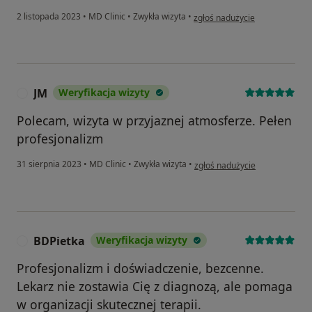
w opinii użytkownika Zdzisław 
2 listopada 2023
•
MD Clinic
•
Zwykła wizyta
•
zgłoś nadużycie
JM
Weryfikacja wizyty
J
Polecam, wizyta w przyjaznej atmosferze. Pełen
profesjonalizm
w opinii użytkownika JM
31 sierpnia 2023
•
MD Clinic
•
Zwykła wizyta
•
zgłoś nadużycie
BDPietka
Weryfikacja wizyty
B
Profesjonalizm i doświadczenie, bezcenne.
Lekarz nie zostawia Cię z diagnozą, ale pomaga
w organizacji skutecznej terapii.