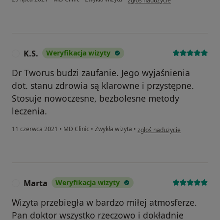
zgłoś nadużycie
K.S.
Weryfikacja wizyty
K
Dr Tworus budzi zaufanie. Jego wyjaśnienia
dot. stanu zdrowia są klarowne i przystępne.
Stosuje nowoczesne, bezbolesne metody
leczenia.
w opinii użytkownika K.S.
11 czerwca 2021
•
MD Clinic
•
Zwykła wizyta
•
zgłoś nadużycie
Marta
Weryfikacja wizyty
M
Wizyta przebiegła w bardzo miłej atmosferze.
Pan doktor wszystko rzeczowo i dokładnie