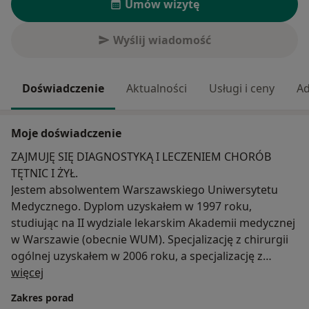
Umów wizytę
Wyślij wiadomość
Doświadczenie
Aktualności
Usługi i ceny
Ad
Moje doświadczenie
ZAJMUJĘ SIĘ DIAGNOSTYKĄ I LECZENIEM CHORÓB
TĘTNIC I ŻYŁ.
Jestem absolwentem Warszawskiego Uniwersytetu
Medycznego. Dyplom uzyskałem w 1997 roku,
studiując na II wydziale lekarskim Akademii medycznej
w Warszawie (obecnie WUM). Specjalizację z chirurgii
ogólnej uzyskałem w 2006 roku, a specjalizację z
O mnie
chirurgii naczyniowej w 2011 roku, pracując Klinice
więcej
Chirurgii Ogólnej i Chorób Klatki Piersiowej
Zakres porad
Warszawskiego Uniwersytetu Medycznego (obecna