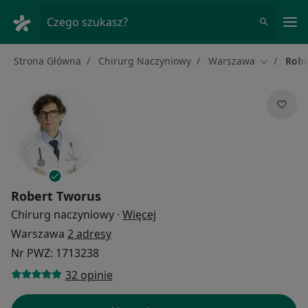
Me
Czego szukasz?
Strona Główna
Chirurg Naczyniowy
Warszawa
Robe
Zmień mia
Robert Tworus
O specjalizacjach
Chirurg naczyniowy
·
Więcej
Warszawa
2 adresy
Nr PWZ: 1713238
32 opinie