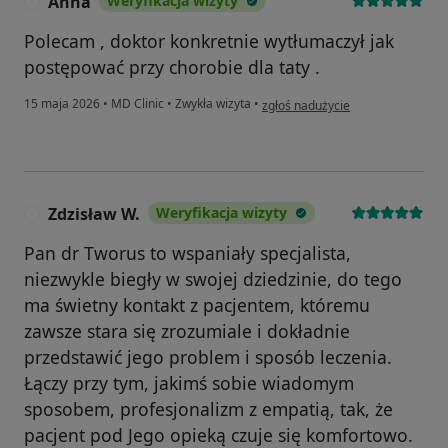
Anna
Weryfikacja wizyty
A
Polecam , doktor konkretnie wytłumaczył jak
postępować przy chorobie dla taty .
w opinii użytkownika Anna
15 maja 2026
•
MD Clinic
•
Zwykła wizyta
•
zgłoś nadużycie
Zdzisław W.
Weryfikacja wizyty
Z
Pan dr Tworus to wspaniały specjalista,
niezwykle biegły w swojej dziedzinie, do tego
ma świetny kontakt z pacjentem, któremu
zawsze stara się zrozumiale i dokładnie
przedstawić jego problem i sposób leczenia.
Łączy przy tym, jakimś sobie wiadomym
sposobem, profesjonalizm z empatią, tak, że
pacjent pod Jego opieką czuje się komfortowo.