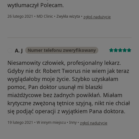
wytłumaczył Polecam.
w opinii użytkownika Marta
26 lutego 2021
•
MD Clinic
•
Zwykła wizyta
•
zgłoś nadużycie
A. J
Numer telefonu zweryfikowany
A
Niesamowity człowiek, profesjonalny lekarz.
Gdyby nie dr. Robert Tworus nie wiem jak teraz
wyglądałoby moje życie. Szybko uzyskałam
pomoc, Pan doktor usunął mi blaszki
miażdżycowe bez żadnych powikłań. Miałam
krytyczne zwężoną tętnice szyjną, nikt nie chciał
się podjąć operacji z wyjątkiem Pana doktora.
w opinii użytkownika A. J
19 lutego 2021
•
W innym miejscu
•
Inny
•
zgłoś nadużycie