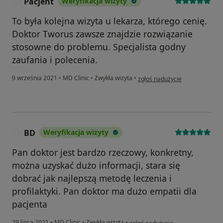
Pacjent
Weryfikacja wizyty
P
To była kolejna wizyta u lekarza, którego cenię.
Doktor Tworus zawsze znajdzie rozwiązanie
stosowne do problemu. Specjalista godny
zaufania i polecenia.
w opinii użytkownika Pacjent
9 września 2021
•
MD Clinic
•
Zwykła wizyta
•
zgłoś nadużycie
BD
Weryfikacja wizyty
B
Pan doktor jest bardzo rzeczowy, konkretny,
można uzyskać dużo informacji, stara się
dobrać jak najlepszą metodę leczenia i
profilaktyki. Pan doktor ma dużo empatii dla
pacjenta
w opinii użytkownika BD
29 lipca 2021
•
MD Clinic
•
Zwykła wizyta
•