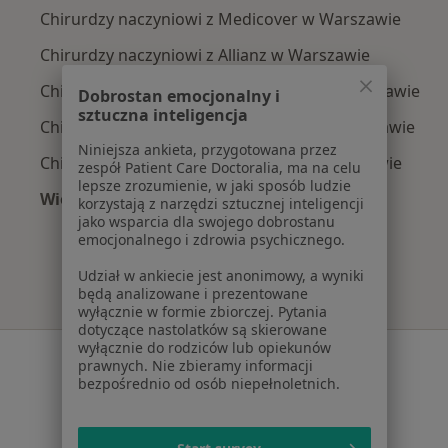
Chirurdzy naczyniowi z Medicover w Warszawie
Chirurdzy naczyniowi z Allianz w Warszawie
Chirurdzy naczyniowi z INTER Polska w Warszawie
Dobrostan emocjonalny i
sztuczna inteligencja
Chirurdzy naczyniowi z Signal Iduna w Warszawie
Niniejsza ankieta, przygotowana przez
Chirurdzy naczyniowi z Compensa w Warszawie
zespół Patient Care Doctoralia, ma na celu
lepsze zrozumienie, w jaki sposób ludzie
Więcej (6)
korzystają z narzędzi sztucznej inteligencji
Więcej w kategorii: Najpopularniejsze ubezpie
jako wsparcia dla swojego dobrostanu
emocjonalnego i zdrowia psychicznego.
Udział w ankiecie jest anonimowy, a wyniki
będą analizowane i prezentowane
wyłącznie w formie zbiorczej. Pytania
dotyczące nastolatków są skierowane
wyłącznie do rodziców lub opiekunów
Serwis
prawnych. Nie zbieramy informacji
bezpośrednio od osób niepełnoletnich.
Regulamin
Polityka prywatności pacjentów
Polityka prywatności profesjonalistów