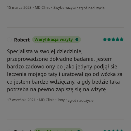
w opinii użytkownika BDPietka
15 marca 2023
•
MD Clinic
•
Zwykła wizyta
•
zgłoś nadużycie
Robert
Weryfikacja wizyty
R
Specjalista w swojej dziedzinie,
przeprowadzone dokładne badanie, jestem
bardzo zadowolony bo jako jedyny podjął sie
leczenia mojego taty i uratował go od wózka za
co jestem bardzo wdzięczny, a gdy bedzie taka
potrzeba na pewno zapiszę się na wizytę
w opinii użytkownika Robert
17 września 2021
•
MD Clinic
•
Inny
•
zgłoś nadużycie