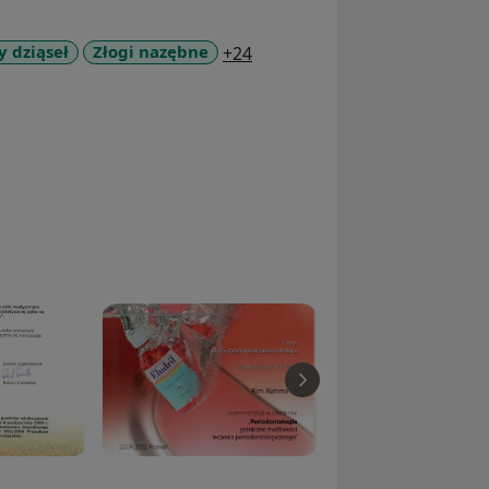
a11y_sr_more_diseases
 dziąseł
Złogi nazębne
+24