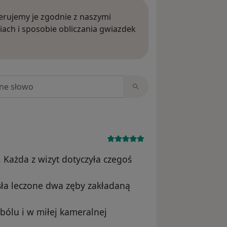
rujemy je zgodnie z naszymi
iach i sposobie obliczania gwiazdek
ięcej o opiniach
niach
 Każda z wizyt dotyczyła czegoś
ła leczone dwa zęby zakładaną
bólu i w miłej kameralnej