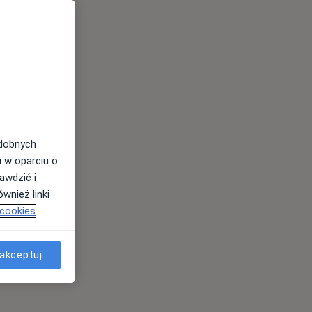
odobnych
i w oparciu o
awdzić i
wnież linki
 cookies
akceptuj