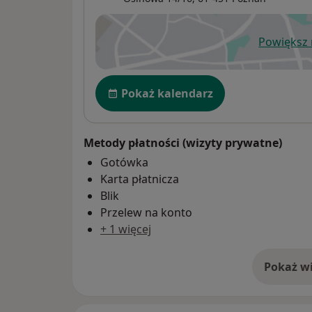
Powiększ
ot
Dostępność
Pokaż kalendarz
Metody płatności (wizyty prywatne)
Gotówka
Karta płatnicza
Blik
Przelew na konto
+ 1 więcej
Pokaż wi
o 