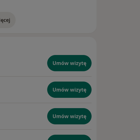
ęcej
doświadczeniu
Umów wizytę
Umów wizytę
Umów wizytę