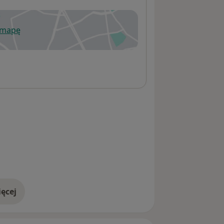
 mapę
wiera się w nowej karcie
ęcej
adresie