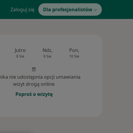
Zaloguj się
Dla profesjonalistów
Jutro
Ndz,
Pon,
Wt,
Śr,
8 Sie
9 Sie
10 Sie
11 Sie
12 Si
inika nie udostępnia opcji umawiania
wizyt drogą online
Poproś o wizytę