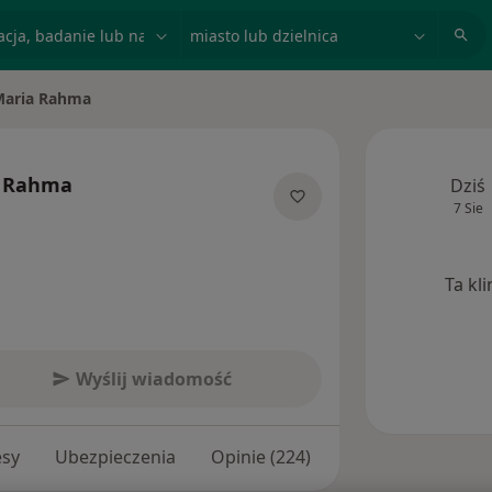
acja, badanie lub nazwisko
miasto lub dzielnica
Maria Rahma
sto
a Rahma
Dziś
7 Sie
ecjalizacjach
Ta kl
Wyślij wiadomość
esy
Ubezpieczenia
Opinie (224)