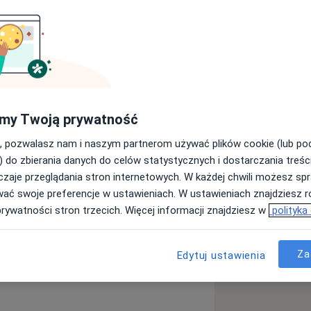
ntystycznego Uniwersytetu
my Twoją prywatność
 Poznaniu, członkiem Polskiego
życielką gabinetu Stomatologia
, pozwalasz nam i naszym partnerom używać plików cookie (lub p
. Osinowej 14/16 w Poznaniu.
) do zbierania danych do celów statystycznych i dostarczania treśc
f Restorative Dentistry, w 2017r. z
zaje przeglądania stron internetowych. W każdej chwili możesz spr
tetycznego. Nieustannie poszerzam
wać swoje preferencje w ustawieniach. W ustawieniach znajdziesz ró
dowe uczestnicząc w szkoleniach,
prywatności stron trzecich. Więcej informacji znajdziesz w
polityka
erpię nieustanną satysfakcję z mojej
nania jest przyznane w drodze
Za
Edytuj ustawienia
ą
ielkopolskim rankingu „Dentysta
stetycznej i odtwórczej.