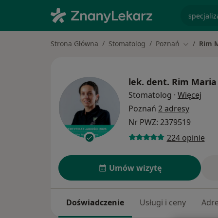
specjaliz
Strona Główna
Stomatolog
Poznań
Rim 
Zmień mia
lek. dent.
Rim Mari
O sp
Stomatolog
·
Więcej
Poznań
2 adresy
Nr PWZ: 2379519
224 opinie
Umów wizytę
Doświadczenie
Usługi i ceny
Adr