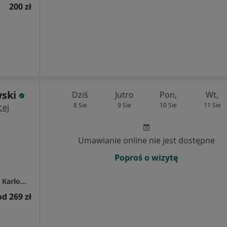
200 zł
wski
Dziś
Jutro
Pon,
Wt,
8 Sie
9 Sie
10 Sie
11 Sie
cej
Umawianie online nie jest dostępne
Poproś o wizytę
Centrum Medyczne LUX MED – Katowice, ul. Karłowicza 11
od 269 zł