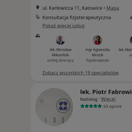
ul. Karłowicza 11, Katowice
•
Mapa
Konsultacja fizjoterapeutyczna
Pokaż więcej usług
lek. Mirosław
mgr Agnieszka
lek. Ma
Mikosiński
Mrozik
u
urolog dziecięcy
fizjoterapeuta
Zobacz wszystkich 19 specjalistów
lek. Piotr Fabrowi
·
Więcej
Radiolog
63 opinie