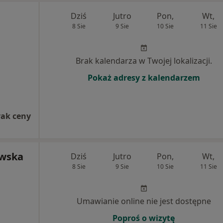
Dziś
Jutro
Pon,
Wt,
8 Sie
9 Sie
10 Sie
11 Sie
Brak kalendarza w Twojej lokalizacji.
Pokaż adresy z kalendarzem
rak ceny
owska
Dziś
Jutro
Pon,
Wt,
8 Sie
9 Sie
10 Sie
11 Sie
Umawianie online nie jest dostępne
Poproś o wizytę