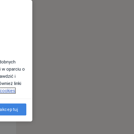
odobnych
i w oparciu o
awdzić i
Śr,
Czw,
Pt,
wnież linki
12 Sie
13 Sie
14 Sie
 cookies
akceptuj