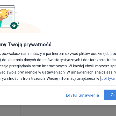
Poproś o wizytę
138, Katowice
•
Mapa
my Twoją prywatność
230 zł
, pozwalasz nam i naszym partnerom używać plików cookie (lub p
) do zbierania danych do celów statystycznych i dostarczania treśc
zaje przeglądania stron internetowych. W każdej chwili możesz spr
Dziś
Jutro
Pon,
Wt,
wać swoje preferencje w ustawieniach. W ustawieniach znajdziesz ró
8 Sie
9 Sie
10 Sie
11 Sie
rum
prywatności stron trzecich. Więcej informacji znajdziesz w
polityka
medyczna,
Umawianie online nie jest dostępne
Za
Edytuj ustawienia
Pokaż profil