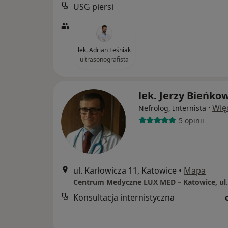
USG piersi
lek. Adrian Leśniak
ultrasonografista
lek. Jerzy Bieńko
·
Wię
Nefrolog, Internista
5 opinii
ul. Karłowicza 11, Katowice
•
Mapa
Konsultacja internistyczna