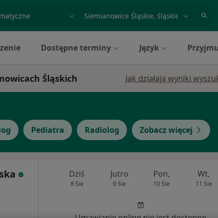
acja, badanie lub nazwisko
miasto lub dzielnica
zenie
Dostępne terminy
Język
Przyjmu
anowicach Śląskich
Jak działają wyniki wysz
log
Pediatra
Radiolog
Zobacz więcej
wska
Dziś
Jutro
Pon,
Wt,
8 Sie
9 Sie
10 Sie
11 Sie
Umawianie online nie jest dostępne