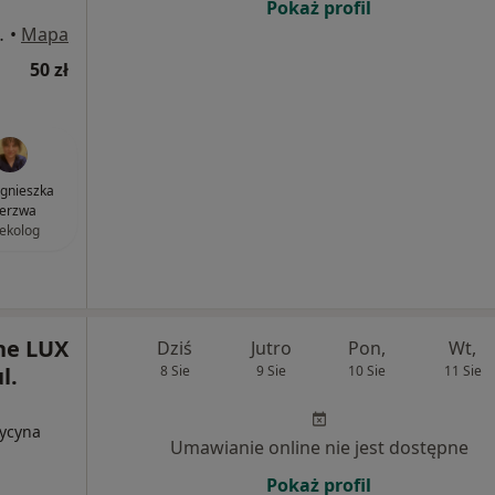
Pokaż profil
138, Katowice
•
Mapa
50 zł
Agnieszka
erzwa
ekolog
ne LUX
Dziś
Jutro
Pon,
Wt,
l.
8 Sie
9 Sie
10 Sie
11 Sie
dycyna
Umawianie online nie jest dostępne
Pokaż profil