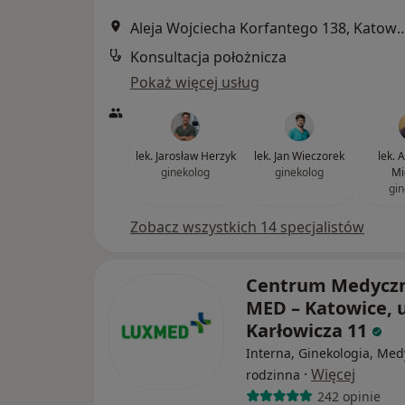
Aleja Wojciecha Korfantego 
Konsultacja położnicza
Pokaż więcej usług
lek. Jarosław Herzyk
lek. Jan Wieczorek
lek. 
ginekolog
ginekolog
Mi
gin
Zobacz wszystkich 14 specjalistów
Centrum Medycz
MED – Katowice, u
Karłowicza 11
Interna, Ginekologia, Me
·
Więcej
rodzinna
242 opinie