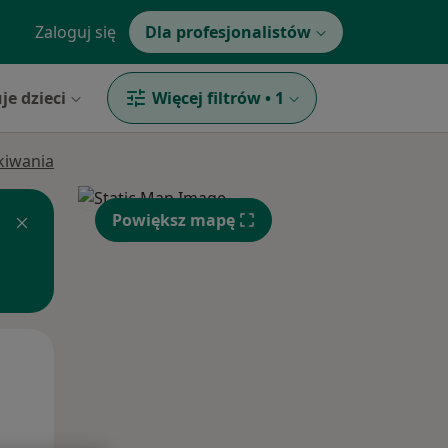
Zaloguj się
Dla profesjonalistów
je dzieci
Więcej filtrów
•
1
ukiwania
Powiększ mapę
Śr,
Czw,
Pt,
12 Sie
13 Sie
14 Sie