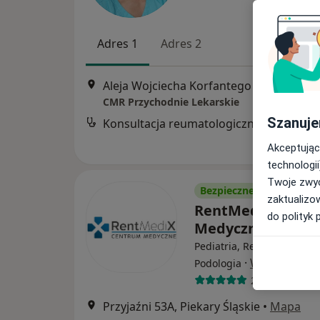
Adres 1
Adres 2
Aleja Wojciecha Korfantego 
CMR Przychodnie Lekarskie
Szanuje
Konsultacja reumatologiczna
Akceptując
technologii
Twoje zwyc
Bezpieczne płatności
zaktualizo
RentMediX Cent
do polityk 
Medyczne
Pediatria, Rehabilitacja 
·
Więcej
Podologia
200 opinii
Przyjaźni 53A, Piekary Śląskie
•
Mapa