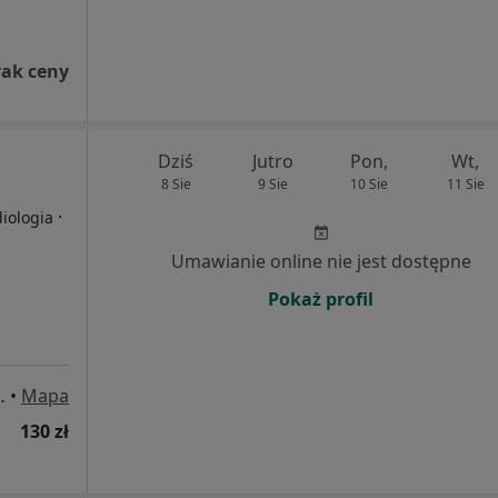
rak ceny
Dziś
Jutro
Pon,
Wt,
8 Sie
9 Sie
10 Sie
11 Sie
·
diologia
Umawianie online nie jest dostępne
Pokaż profil
iemianowice Śląskie
•
Mapa
130 zł