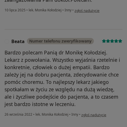
w opinii użytkownika Mariusz
10 lipca 2025
•
lek. Monika Kołodziej
•
Inny
•
zgłoś nadużycie
Beata
Numer telefonu zweryfikowany
B
Bardzo polecam Panią dr Monikę Kołodziej.
Lekarz z powołania. Wszystko wyjaśnia rzetelnie i
konkretnie, człowiek o dużej empatii. Bardzo
zależy jej na dobru pacjenta, zdecydowanie chce
pomóc choremu. To najlepszy lekarz jakiego
spotkałam w życiu ze względu na dużą wiedzę,
ale i życzliwe podejście do pacjenta, a to czasem
jest bardzo istotne w leczeniu.
w opinii użytkownika Beata
26 września 2022
•
lek. Monika Kołodziej
•
Inny
•
zgłoś nadużycie