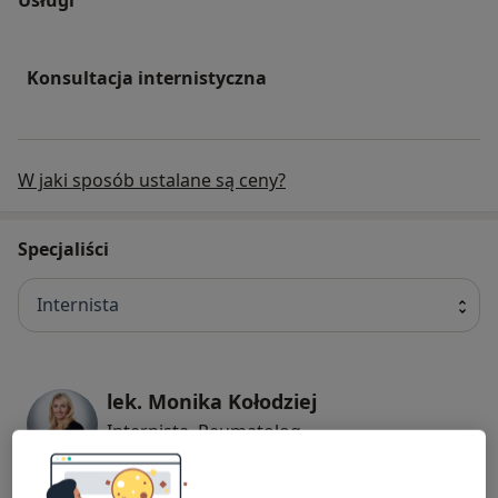
Konsultacja internistyczna
W jaki sposób ustalane są ceny?
Specjaliści
Internista
lek. Monika Kołodziej
Internista, Reumatolog
329 opinii