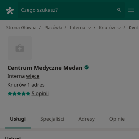
Me
Czego szukasz?
Strona Główna
Placówki
Interna
Knurów
Cen
Zmień miasto
Zmień mia
Centrum Medyczne Medan
Interna
więcej
Knurów
1 adres
5 opinii
Usługi
Specjaliści
Adresy
Opinie
Usługi