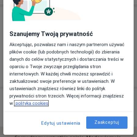
Adres
Szanujemy Twoją prywatność
Powiększ mapę
Akceptując, pozwalasz nam i naszym partnerom używać
plików cookie (lub podobnych technologii) do zbierania
danych do celów statystycznych i dostarczania treści w
Centrum Medyczne Medan
oparciu o Twoje zwyczaje przeglądania stron
Stefana Batorego 1, 44-190 Knurów
internetowych. W każdej chwili możesz sprawdzić i
zaktualizować swoje preferencje w ustawieniach. W
ustawieniach znajdziesz również linki do polityk
prywatności stron trzecich. Więcej informacji znajdziesz
Opinie o specjalistach (5)
w
polityka cookies
5 opinii
Zaakceptuj
Edytuj ustawienia