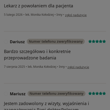
Lekarz z powołaniem dla pacjenta
w opinii użytkownika Wp
5 lutego 2026
•
lek. Monika Kołodziej
•
Inny
•
zgłoś nadużycie
Dariusz
Numer telefonu zweryfikowany
D
Bardzo szczegółowo i konkretnie
przeprowadzone badania
w opinii użytkownika Dariusz
7 sierpnia 2025
•
lek. Monika Kołodziej
•
Inny
•
zgłoś nadużycie
Mariusz
Numer telefonu zweryfikowany
M
Jestem zadowolony z wizyty, wyjaśnienia i
zaangażowania Pani doktor.Polecam.