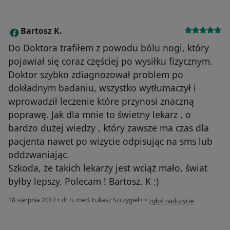
Bartosz K.
B
Do Doktora trafiłem z powodu bólu nogi, który
pojawiał się coraz częściej po wysiłku fizycznym.
Doktor szybko zdiagnozował problem po
dokładnym badaniu, wszystko wytłumaczył i
wprowadził leczenie które przynosi znaczną
poprawę. Jak dla mnie to świetny lekarz , o
bardzo dużej wiedzy , który zawsze ma czas dla
pacjenta nawet po wizycie odpisując na sms lub
oddzwaniając.
Szkoda, że takich lekarzy jest wciąż mało, świat
byłby lepszy. Polecam ! Bartosz. K :)
w opinii użytkownika Bartosz
18 sierpnia 2017
•
dr n. med. Łukasz Szczygieł
•
•
zgłoś nadużycie