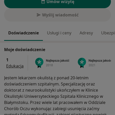
Umów wizytę
Wyślij wiadomość
Doświadczenie
Usługi i ceny
Adresy
Ubezpi
Moje doświadczenie
1
Edukacja
Jestem lekarzem okulistą z ponad 20-letnim
doświadczeniem szpitalnym. Specjalizację oraz
doktorat z neurookulistyki ukończyłem w Klinice
Okulistyki Uniwersyteckiego Szpitala Klinicznego w
Białymstoku. Przez wiele lat pracowałem w Oddziale
Chorób Oczu wykonując zabiegi usunięcia zaćmy
metodą fakoemulsyfikacji, zabiegi plastyczne powiek,