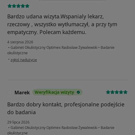
Bardzo udana wizyta.Wspanialy lekarz,
rzeczowy , wszystko wytłumaczył, a przy tym
empatyczny. Polecam każdemu.
4 sierpnia 2026
•
Gabinet Okulistyczny Optimex Radosław Żywalewski
•
Badanie
okulistyczne
w opinii użytkownika BOŻENA
•
zgłoś nadużycie
Marek
Weryfikacja wizyty
M
Bardzo dobry kontakt, profesjonalne podejście
do badania
29 lipca 2026
•
Gabinet Okulistyczny Optimex Radosław Żywalewski
•
Badanie
okulistyczne