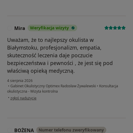
Mira
Weryfikacja wizyty
M
Uważam, że to najlepszy okulista w
Białymstoku, profesjonalizm, empatia,
skuteczność leczenia daje poczucie
bezpieczeństwa i pewności , że jest się pod
właściwą opieką medyczną.
4 sierpnia 2026
•
Gabinet Okulistyczny Optimex Radosław Żywalewski
•
Konsultacja
okulistyczna - Wizyta kontrolna
w opinii użytkownika Mira
•
zgłoś nadużycie
BOŻENA
Numer telefonu zweryfikowany
B