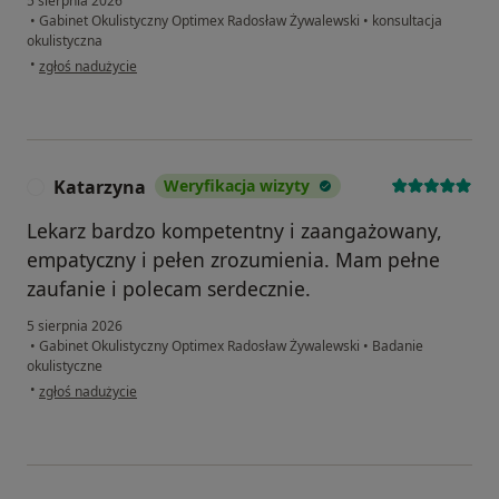
5 sierpnia 2026
•
Gabinet Okulistyczny Optimex Radosław Żywalewski
•
konsultacja
okulistyczna
w opinii użytkownika PZ
•
zgłoś nadużycie
Katarzyna
Weryfikacja wizyty
K
Lekarz bardzo kompetentny i zaangażowany,
empatyczny i pełen zrozumienia. Mam pełne
zaufanie i polecam serdecznie.
5 sierpnia 2026
•
Gabinet Okulistyczny Optimex Radosław Żywalewski
•
Badanie
okulistyczne
w opinii użytkownika Katarzyna
•
zgłoś nadużycie