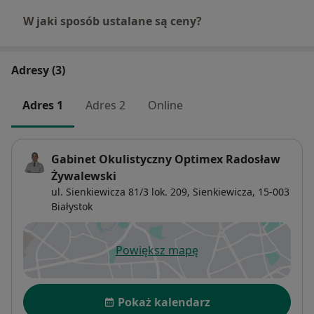
W jaki sposób ustalane są ceny?
Adresy (3)
Adres 1
Adres 2
Online
Gabinet Okulistyczny Optimex Radosław
Żywalewski
ul. Sienkiewicza 81/3 lok. 209,
Sienkiewicza
, 15-003
Białystok
Powiększ mapę
otwiera się w nowej karcie
Dostępność
Pokaż kalendarz