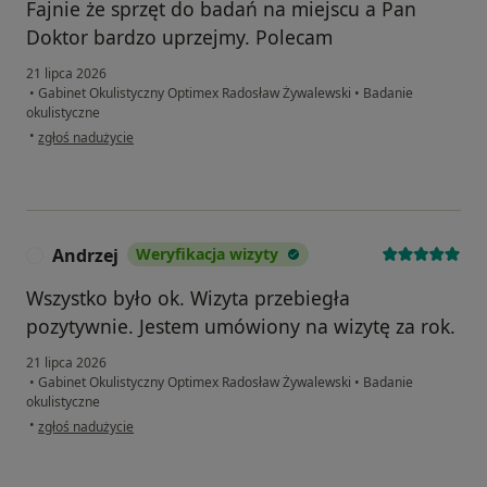
Fajnie że sprzęt do badań na miejscu a Pan
Doktor bardzo uprzejmy. Polecam
21 lipca 2026
•
Gabinet Okulistyczny Optimex Radosław Żywalewski
•
Badanie
okulistyczne
w opinii użytkownika Beata
•
zgłoś nadużycie
Andrzej
Weryfikacja wizyty
A
Wszystko było ok. Wizyta przebiegła
pozytywnie. Jestem umówiony na wizytę za rok.
21 lipca 2026
•
Gabinet Okulistyczny Optimex Radosław Żywalewski
•
Badanie
okulistyczne
w opinii użytkownika Andrzej
•
zgłoś nadużycie