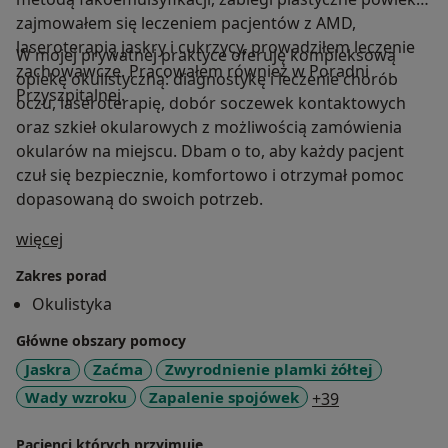
zajmowałem się leczeniem pacjentów z AMD,
laseroterapią jaskry i cukrzycy, prowadziłem leczenie
W mojej prywatnej praktyce oferuję kompleksową
zachowawcze. Pracowałem również w Poradni
opiekę okulistyczną: diagnostykę i leczenie chorób
Przyszpitalnej.
oczu, laseroterapię, dobór soczewek kontaktowych
oraz szkieł okularowych z możliwością zamówienia
okularów na miejscu. Dbam o to, aby każdy pacjent
czuł się bezpiecznie, komfortowo i otrzymał pomoc
dopasowaną do swoich potrzeb.
O mnie
więcej
Zakres porad
Okulistyka
Główne obszary pomocy
Jaskra
Zaćma
Zwyrodnienie plamki żółtej
a11y_sr_more_
Wady wzroku
Zapalenie spojówek
+39
Pacjenci których przyjmuję