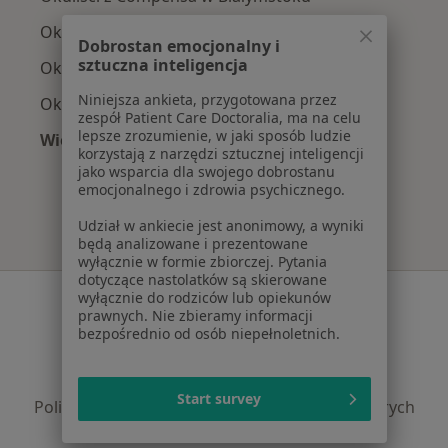
Okuliści z Enel-med w Białymstoku
Dobrostan emocjonalny i
sztuczna inteligencja
Okuliści z Allianz w Białymstoku
Niniejsza ankieta, przygotowana przez
Okuliści z POLMED w Białymstoku
zespół Patient Care Doctoralia, ma na celu
lepsze zrozumienie, w jaki sposób ludzie
Więcej (2)
korzystają z narzędzi sztucznej inteligencji
Więcej w kategorii: Najpopularniejsze ubezpie
jako wsparcia dla swojego dobrostanu
emocjonalnego i zdrowia psychicznego.
Udział w ankiecie jest anonimowy, a wyniki
będą analizowane i prezentowane
wyłącznie w formie zbiorczej. Pytania
dotyczące nastolatków są skierowane
Serwis
wyłącznie do rodziców lub opiekunów
prawnych. Nie zbieramy informacji
bezpośrednio od osób niepełnoletnich.
Regulamin
Polityka prywatności pacjentów
Polityka prywatności profesjonalistów
Start survey
Polityka prywatności dla profesjonalistów, których
dane pozyskaliśmy samodzielnie