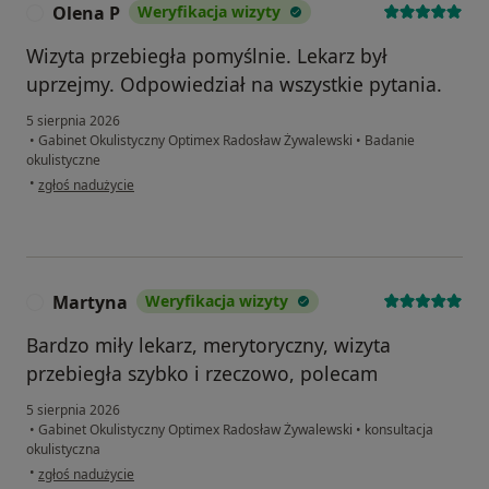
Olena P
Weryfikacja wizyty
O
Wizyta przebiegła pomyślnie. Lekarz był
uprzejmy. Odpowiedział na wszystkie pytania.
5 sierpnia 2026
•
Gabinet Okulistyczny Optimex Radosław Żywalewski
•
Badanie
okulistyczne
w opinii użytkownika Olena P
•
zgłoś nadużycie
Martyna
Weryfikacja wizyty
M
Bardzo miły lekarz, merytoryczny, wizyta
przebiegła szybko i rzeczowo, polecam
5 sierpnia 2026
•
Gabinet Okulistyczny Optimex Radosław Żywalewski
•
konsultacja
okulistyczna
w opinii użytkownika Martyna
•
zgłoś nadużycie