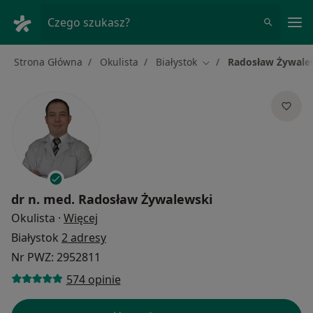
Me
Czego szukasz?
Strona Główna
Okulista
Białystok
Radosław Żywale
Zmień miasto
dr n. med.
Radosław Żywalewski
O specjalizacjach
Okulista
·
Więcej
Białystok
2 adresy
Nr PWZ: 2952811
574 opinie