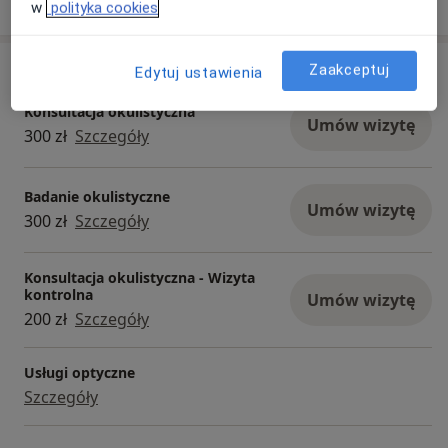
o doświadczeniu
w
polityka cookies
Usługi i ceny
Zaakceptuj
Edytuj ustawienia
Konsultacja okulistyczna
Umów wizytę
300 zł
Szczegóły
Badanie okulistyczne
Umów wizytę
300 zł
Szczegóły
Konsultacja okulistyczna - Wizyta
kontrolna
Umów wizytę
200 zł
Szczegóły
Usługi optyczne
Szczegóły