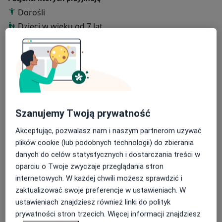
Dorośli
Dzieci w wieku od 7 lat
Rodzaje konsultacji
Stacjonarne
Zobacz lokalizacje (2)
Konsultacje online
Zobacz kalendarz online
Zdjęcia i filmy
Szanujemy Twoją prywatność
Akceptując, pozwalasz nam i naszym partnerom używać
plików cookie (lub podobnych technologii) do zbierania
danych do celów statystycznych i dostarczania treści w
oparciu o Twoje zwyczaje przeglądania stron
internetowych. W każdej chwili możesz sprawdzić i
Zobacz galerię (9)
zaktualizować swoje preferencje w ustawieniach. W
ustawieniach znajdziesz również linki do polityk
prywatności stron trzecich. Więcej informacji znajdziesz
Pokaż więcej