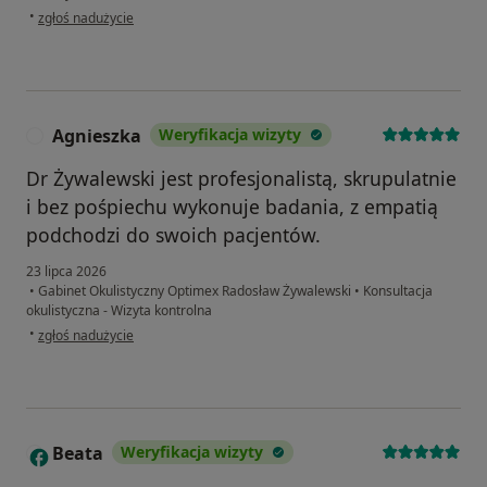
w opinii użytkownika Marek
•
zgłoś nadużycie
Agnieszka
Weryfikacja wizyty
A
Dr Żywalewski jest profesjonalistą, skrupulatnie
i bez pośpiechu wykonuje badania, z empatią
podchodzi do swoich pacjentów.
23 lipca 2026
•
Gabinet Okulistyczny Optimex Radosław Żywalewski
•
Konsultacja
okulistyczna - Wizyta kontrolna
w opinii użytkownika Agnieszka
•
zgłoś nadużycie
Beata
Weryfikacja wizyty
B