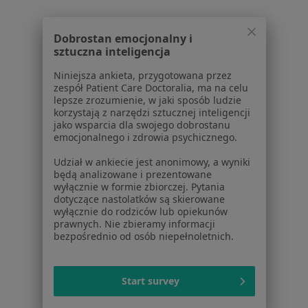
Dobrostan emocjonalny i
Serwis
sztuczna inteligencja
Regulamin
Niniejsza ankieta, przygotowana przez
zespół Patient Care Doctoralia, ma na celu
Polityka prywatności pacjentów
lepsze zrozumienie, w jaki sposób ludzie
Polityka prywatności profesjonalistów
korzystają z narzędzi sztucznej inteligencji
Polityka prywatności dla profesjonalistów, których
jako wsparcia dla swojego dobrostanu
emocjonalnego i zdrowia psychicznego.
dane pozyskaliśmy samodzielnie
Polityka cookies
Udział w ankiecie jest anonimowy, a wyniki
Jak działają wyniki wyszukiwania
będą analizowane i prezentowane
wyłącznie w formie zbiorczej. Pytania
Dostępność
dotyczące nastolatków są skierowane
O nas
wyłącznie do rodziców lub opiekunów
Praca
prawnych. Nie zbieramy informacji
Rekrutujemy!
bezpośrednio od osób niepełnoletnich.
Partnerzy
Centrum prasowe
Kontakt
Start survey
Dla pacjentów