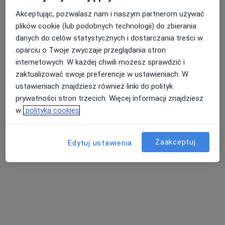
s.c.
Akceptując, pozwalasz nam i naszym partnerom używać
·
Więcej
Radiologia, Stomatologia, Stomatologia dziecięca
plików cookie (lub podobnych technologii) do zbierania
0 opinii
danych do celów statystycznych i dostarczania treści w
Kościuszki 1d, Rabka-Zdrój
•
Mapa
oparciu o Twoje zwyczaje przeglądania stron
internetowych. W każdej chwili możesz sprawdzić i
Brak dostępnych specjalistów z wolnymi terminami w tym centrum medycznym.
zaktualizować swoje preferencje w ustawieniach. W
Pokaż profil
ustawieniach znajdziesz również linki do polityk
prywatności stron trzecich. Więcej informacji znajdziesz
w
polityka cookies
Dostępni specjaliści
Zaakceptuj
Edytuj ustawienia
Specjaliści znajdują się poza Nowy Targ, małopolskie,
w obszarach bliskich Twojemu wyszukiwaniu.