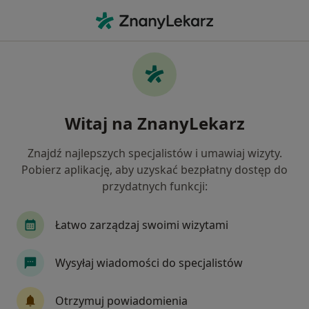
Me
Radiolog • Nowy Targ, małopolskie
Filtry
Ubezpieczenie
Mapa
Polecani radiolodzy w Nowym Targu
Witaj na ZnanyLekarz
Jak działają wyniki wyszukiwania
Znajdź najlepszych specjalistów i umawiaj wizyty.
Pobierz aplikację, aby uzyskać bezpłatny dostęp do
Wybierz swoje ubezpieczenie
przydatnych funkcji:
Łatwo zarządzaj swoimi wizytami
Wysyłaj wiadomości do specjalistów
Otrzymuj powiadomienia