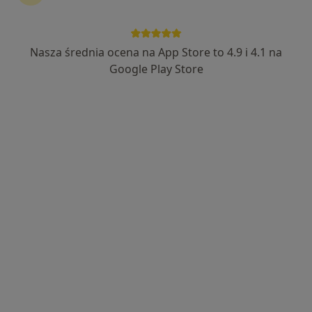
ALLMEDICA
·
Więcej
Radiologia, Pediatria, Interna
Nasza średnia ocena na App Store to 4.9 i 4.1 na
630 opinii
Google Play Store
Adres 1
Adres 2
Adres 3
Adres 4
Kolejowa 31, Nowy Targ
•
Mapa
Konsultacja radiologiczna
Brak dostępnych specjalistów z wolnymi terminami w tym centrum medycznym.
Pokaż profil