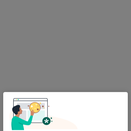
ALLMEDICA
·
Więcej
Pediatria, Interna, Ginekologia
630 opinii
Adres 1
Adres 2
Adres 3
Adres 4
Aleja Tysiąclecia 111, Nowy Targ
•
Mapa
Usunięcie zmiany skórnej krioterapią
od 200 zł
Pokaż więcej usług
Brak dostępnych specjalistów z wolnymi terminami w tym centrum medycznym.