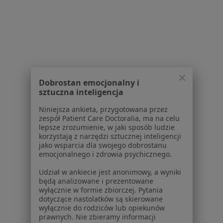
Zaburzenia emocjonalne w Myślenicach
Zaburzenia emocjonalne w Suchej Beskidzkiej
Zaburzenia emocjonalne w Mszanie Dolnej
Zaburzenia emocjonalne w Zakopanem
Dobrostan emocjonalny i
Więcej (8)
sztuczna inteligencja
Więcej w kategorii: W pobliżu Nowego Targu
Niniejsza ankieta, przygotowana przez
Schorzenia w Nowym Targu
zespół Patient Care Doctoralia, ma na celu
lepsze zrozumienie, w jaki sposób ludzie
Zaburzenia lękowe w Nowym Targu
korzystają z narzędzi sztucznej inteligencji
jako wsparcia dla swojego dobrostanu
Zaburzenia nastroju w Nowym Targu
emocjonalnego i zdrowia psychicznego.
Kryzys emocjonalny w Nowym Targu
Udział w ankiecie jest anonimowy, a wyniki
będą analizowane i prezentowane
Depresja w Nowym Targu
wyłącznie w formie zbiorczej. Pytania
dotyczące nastolatków są skierowane
Lęki w Nowym Targu
wyłącznie do rodziców lub opiekunów
prawnych. Nie zbieramy informacji
Więcej (15)