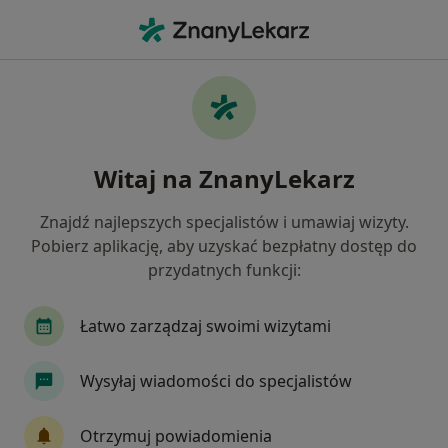
Me
Zaburzenia Emocjonalne • Nowy Targ, małopolskie
Filtry
• 1
Ubezpieczenie
Map
Zaburzenia emocjonalne specjaliści w
Witaj na ZnanyLekarz
Nowym Targu
Jak działają wyniki wyszukiwania
Znajdź najlepszych specjalistów i umawiaj wizyty.
Pobierz aplikację, aby uzyskać bezpłatny dostęp do
przydatnych funkcji:
Jakiego specjalisty szukasz?
Psycholog
Psychoterapeuta
Psycholog dz
Łatwo zarządzaj swoimi wizytami
Wysyłaj wiadomości do specjalistów
Otrzymuj powiadomienia