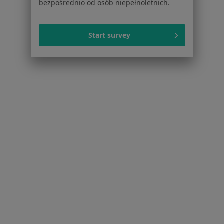
bezpośrednio od osób niepełnoletnich.
Więcej w kategorii: Schorzenia w Nowym Tar
Start survey
Zaburzenia Emocjonalne Specjaliści W Nowym Targu
Serwis
Regulamin
Polityka prywatności pacjentów
Polityka prywatności profesjonalistów
Polityka prywatności dla profesjonalistów, których
dane pozyskaliśmy samodzielnie
Polityka cookies
Jak działają wyniki wyszukiwania
Dostępność