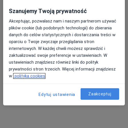
Pokaż profil
Szanujemy Twoją prywatność
Akceptując, pozwalasz nam i naszym partnerom używać
plików cookie (lub podobnych technologii) do zbierania
danych do celów statystycznych i dostarczania treści w
oparciu o Twoje zwyczaje przeglądania stron
internetowych. W każdej chwili możesz sprawdzić i
zaktualizować swoje preferencje w ustawieniach. W
ustawieniach znajdziesz również linki do polityk
prywatności stron trzecich. Więcej informacji znajdziesz
Patryk Janioł-Leszczyński
w
polityka cookies
·
Więcej
Psycholog, Psychotraumatolog
36 opinii
Zaakceptuj
Edytuj ustawienia
Adres 1
Adres 2
Online
Bolesława Wstydliwego 8a, Nowy Targ
•
Mapa
ALLMEDICA Nowy Targ