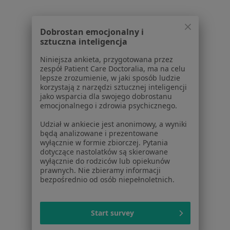
Choroby
Pomoc
Dobrostan emocjonalny i
Aplikacje mobilne
sztuczna inteligencja
Blog dla pacjentów
Niniejsza ankieta, przygotowana przez
Dla profesjonalistów
zespół Patient Care Doctoralia, ma na celu
lepsze zrozumienie, w jaki sposób ludzie
korzystają z narzędzi sztucznej inteligencji
Cennik
jako wsparcia dla swojego dobrostanu
Dla lekarzy
emocjonalnego i zdrowia psychicznego.
Dla placówek medycznych
Udział w ankiecie jest anonimowy, a wyniki
Noa Notes
nowość
będą analizowane i prezentowane
Baza wiedzy
wyłącznie w formie zbiorczej. Pytania
Centrum Pomocy dla Specjalisty
dotyczące nastolatków są skierowane
wyłącznie do rodziców lub opiekunów
Kontakt
prawnych. Nie zbieramy informacji
ZnanyLekarz - Strona główna
bezpośrednio od osób niepełnoletnich.
ZnanyLekarz Sp. z o.o.
ul. Kolejowa 5/7
Start survey
01-217 Warszawa, Polska