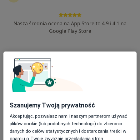
Nasza średnia ocena na App Store to 4.9 i 4.1 na
ALLMEDICA
Google Play Store
·
Więcej
Pediatria, Interna, Ginekologia
630 opinii
Adres 1
Adres 2
Adres 3
Adres 4
Aleja Tysiąclecia 111, Nowy Targ
•
Mapa
Usunięcie zmiany skórnej krioterapią
od 200 zł
Pokaż więcej usług
Szanujemy Twoją prywatność
Brak dostępnych specjalistów z wolnymi terminami w tym centrum medycznym.
Akceptując, pozwalasz nam i naszym partnerom używać
Pokaż profil
plików cookie (lub podobnych technologii) do zbierania
danych do celów statystycznych i dostarczania treści w
oparciu o Twoje zwyczaje przeglądania stron