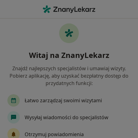
Me
Alergiczne Kontaktowe Zapalenie Skóry • Nowy Targ, małopolskie
Filtry
• 1
Ubezpieczenie
Map
Alergiczne kontaktowe zapalenie skóry
Witaj na ZnanyLekarz
specjaliści w Nowym Targu
Jak działają wyniki wyszukiwania
Znajdź najlepszych specjalistów i umawiaj wizyty.
Pobierz aplikację, aby uzyskać bezpłatny dostęp do
przydatnych funkcji:
Jakiego specjalisty szukasz?
Alergolog
Internista
Audiolog, foniatra
Łatwo zarządzaj swoimi wizytami
Wysyłaj wiadomości do specjalistów
Otrzymuj powiadomienia