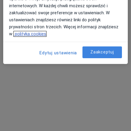
internetowych. W każdej chwili możesz sprawdzić i
zaktualizować swoje preferencje w ustawieniach. W
ustawieniach znajdziesz również linki do polityk
prywatności stron trzecich. Więcej informacji znajdziesz
w
polityka cookies
lek. Joanna Jakubowska
Zaakceptuj
Edytuj ustawienia
·
Więcej
Alergolog, Internista
248 opinii
Adres
Online
Gorczańska 6, Maniowy
•
Mapa
Centrum Medyczne Galicamed Maniowy
Konsultacja alergologiczna (dzieci i dorośli)
od 270 zł
Specjalista nie oferuje umawiania online pod tym adresem.
Poproś o wizytę