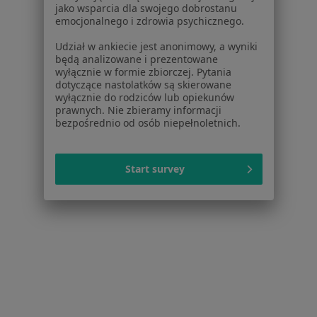
jako wsparcia dla swojego dobrostanu
emocjonalnego i zdrowia psychicznego.
Udział w ankiecie jest anonimowy, a wyniki
będą analizowane i prezentowane
wyłącznie w formie zbiorczej. Pytania
Serwis
dotyczące nastolatków są skierowane
wyłącznie do rodziców lub opiekunów
Regulamin
prawnych. Nie zbieramy informacji
Polityka prywatności pacjentów
bezpośrednio od osób niepełnoletnich.
Polityka prywatności profesjonalistów
Polityka prywatności dla profesjonalistów, których
Start survey
dane pozyskaliśmy samodzielnie
Polityka cookies
Jak działają wyniki wyszukiwania
Dostępność
O nas
Praca
Rekrutujemy!
Partnerzy
Centrum prasowe
Kontakt