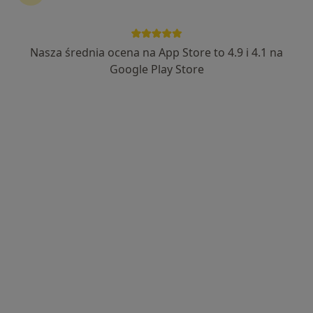
Nasza średnia ocena na App Store to 4.9 i 4.1 na
dr Bolesław Karcz
Google Play Store
·
Więcej
Psychoterapeuta
Adres
Online
Kościelna 1, Nowy Targ
•
Mapa
Gabinet Terapii i Rozwoju - Życie ma sens
Konsultacja psychologiczna
250 zł
Specjalista nie oferuje umawiania online pod tym adresem.
Poproś o wizytę