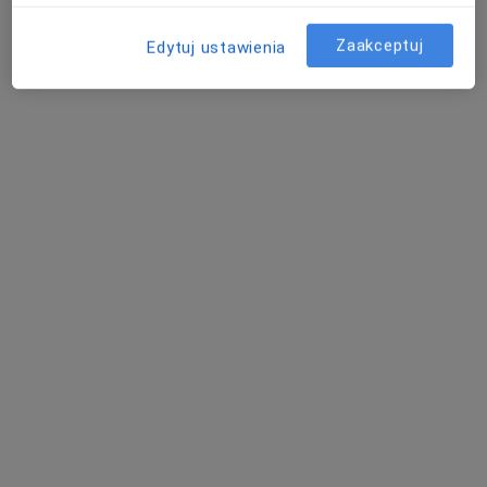
Poproś o wizytę
Zaakceptuj
Edytuj ustawienia
ALLMEDICA
·
Więcej
Pediatria, Interna, Ginekologia
630 opinii
Adres 1
Adres 2
Adres 3
Adres 4
Aleja Tysiąclecia 111, Nowy Targ
•
Mapa
Usunięcie zmiany skórnej krioterapią
od 200 zł