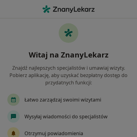
Me
Kryzys Życiowy • Nowy Targ, małopolskie
Filtry
• 1
Ubezpieczenie
Map
Kryzys życiowy specjaliści w Nowym Targu
Witaj na ZnanyLekarz
Jak działają wyniki wyszukiwania
Znajdź najlepszych specjalistów i umawiaj wizyty.
Pobierz aplikację, aby uzyskać bezpłatny dostęp do
Jakiego specjalisty szukasz?
przydatnych funkcji:
Psycholog
Psychoterapeuta
Alergolog
Łatwo zarządzaj swoimi wizytami
Wysyłaj wiadomości do specjalistów
Otrzymuj powiadomienia