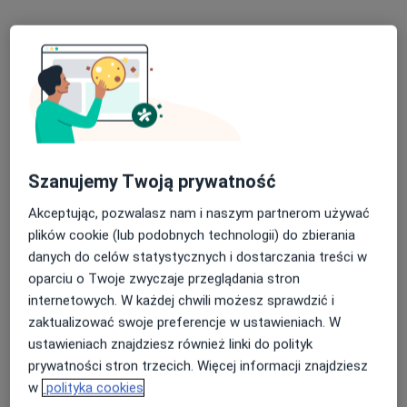
mgr Danuta Bernaś
Szanujemy Twoją prywatność
Psycholog, Psychoterapeuta
Akceptując, pozwalasz nam i naszym partnerom używać
3 opinie
plików cookie (lub podobnych technologii) do zbierania
Adres
Online
danych do celów statystycznych i dostarczania treści w
oparciu o Twoje zwyczaje przeglądania stron
internetowych. W każdej chwili możesz sprawdzić i
Raba Niżna 226, Raba Niżna
•
Mapa
zaktualizować swoje preferencje w ustawieniach. W
Allmedica
ustawieniach znajdziesz również linki do polityk
Konsultacja psychoterapeutyczna
200 zł
prywatności stron trzecich. Więcej informacji znajdziesz
Specjalista nie oferuje umawiania online pod tym adresem.
w
polityka cookies