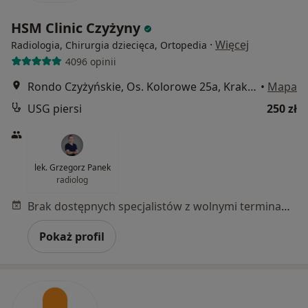
HSM Clinic Czyżyny
·
Więcej
Radiologia, Chirurgia dziecięca, Ortopedia
4096 opinii
Rondo Czyżyńskie, Os. Kolorowe 25a, Kraków
•
Mapa
USG piersi
250 zł
lek. Grzegorz Panek
radiolog
Brak dostępnych specjalistów z wolnymi terminami w tym centrum medycznym.
Pokaż profil