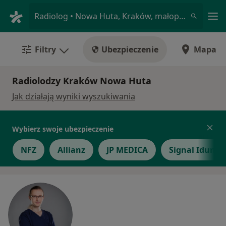
Me
Radiolog • Nowa Huta, Kraków, małopolskie
Filtry
Ubezpieczenie
Mapa
Radiolodzy Kraków Nowa Huta
Jak działają wyniki wyszukiwania
Wybierz swoje ubezpieczenie
NFZ
Allianz
JP MEDICA
Signal Iduna