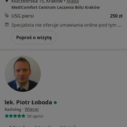
Kluczborska 15, Kraków
•
Mapa
MediComfort Centrum Leczenia Bólu Kraków
USG piersi
250 zł
Specjalista nie oferuje umawiania online pod tym adresem.
Poproś o wizytę
lek. Piotr Łoboda
·
Więcej
Radiolog
59 opinii