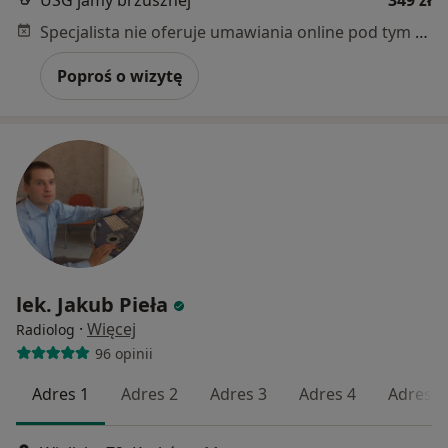
USG jamy brzusznej
349 zł
Specjalista nie oferuje umawiania online pod tym adresem.
Poproś o wizytę
lek. Jakub Pieła
·
Więcej
Radiolog
96 opinii
Adres 1
Adres 2
Adres 3
Adres 4
Adres 5