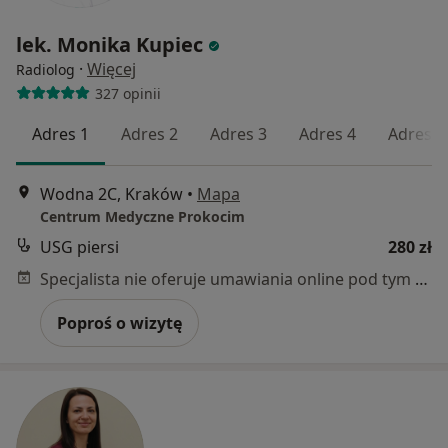
lek. Monika Kupiec
·
Więcej
Radiolog
327 opinii
Adres 1
Adres 2
Adres 3
Adres 4
Adres 5
Wodna 2C, Kraków
•
Mapa
Centrum Medyczne Prokocim
USG piersi
280 zł
Specjalista nie oferuje umawiania online pod tym adresem.
Poproś o wizytę