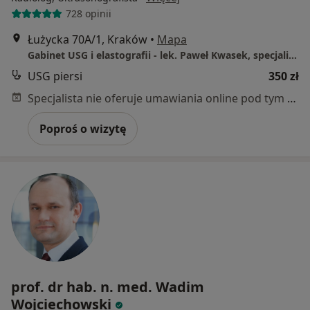
728 opinii
Łużycka 70A/1, Kraków
•
Mapa
Gabinet USG i elastografii - lek. Paweł Kwasek, specjalista radiologii i diagnostyki obrazowej
USG piersi
350 zł
Specjalista nie oferuje umawiania online pod tym adresem.
Poproś o wizytę
prof. dr hab. n. med. Wadim
Wojciechowski