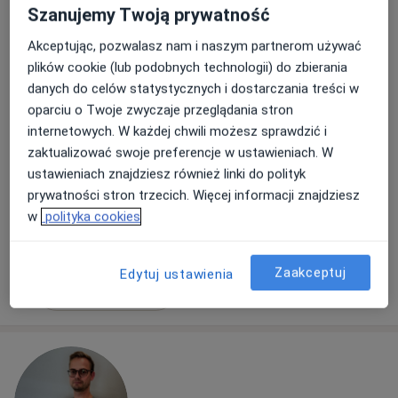
Szanujemy Twoją prywatność
Bezpieczne płatności
lek. Beata Dębosz
Akceptując, pozwalasz nam i naszym partnerom używać
·
Więcej
W trakcie specjalizacji (Radiolog)
plików cookie (lub podobnych technologii) do zbierania
42 opinie
danych do celów statystycznych i dostarczania treści w
oparciu o Twoje zwyczaje przeglądania stron
Adres 1
Adres 2
internetowych. W każdej chwili możesz sprawdzić i
zaktualizować swoje preferencje w ustawieniach. W
Kluczborska 15, Kraków
•
Mapa
ustawieniach znajdziesz również linki do polityk
MediComfort Centrum Leczenia Bólu Kraków
prywatności stron trzecich. Więcej informacji znajdziesz
w
polityka cookies
Ocena USG zalegania moczu po mikcji
350 zł
Specjalista nie oferuje umawiania online pod tym adresem.
Zaakceptuj
Edytuj ustawienia
Poproś o wizytę