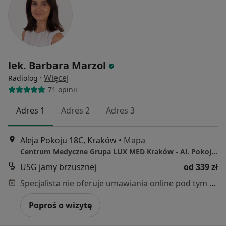
lek. Barbara Marzol
·
Więcej
Radiolog
71 opinii
Adres 1
Adres 2
Adres 3
Aleja Pokoju 18C, Kraków
•
Mapa
Centrum Medyczne Grupa LUX MED Kraków - Al. Pokoju 18C
USG jamy brzusznej
od 339 zł
Specjalista nie oferuje umawiania online pod tym adresem.
Poproś o wizytę