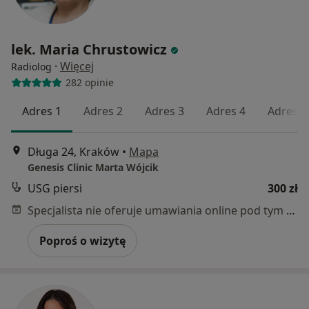
lek. Maria Chrustowicz
·
Więcej
Radiolog
282 opinie
Adres 1
Adres 2
Adres 3
Adres 4
Adres 5
Długa 24, Kraków
•
Mapa
Genesis Clinic Marta Wójcik
USG piersi
300 zł
Specjalista nie oferuje umawiania online pod tym adresem.
Poproś o wizytę