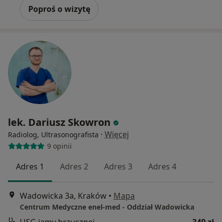
Poproś o wizytę
lek. Dariusz Skowron
·
Więcej
Radiolog, Ultrasonografista
9 opinii
Adres 1
Adres 2
Adres 3
Adres 4
Wadowicka 3a, Kraków
•
Mapa
Centrum Medyczne enel-med - Oddział Wadowicka