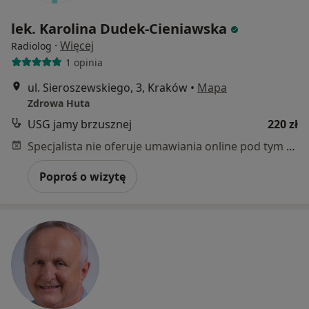
lek. Karolina Dudek-Cieniawska
·
Więcej
Radiolog
1 opinia
ul. Sieroszewskiego, 3, Kraków
•
Mapa
Zdrowa Huta
USG jamy brzusznej
220 zł
Specjalista nie oferuje umawiania online pod tym adresem.
Poproś o wizytę