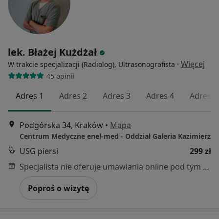
lek. Błażej Kużdżał
·
Więcej
W trakcie specjalizacji (Radiolog), Ultrasonografista
45 opinii
Adres 1
Adres 2
Adres 3
Adres 4
Adres 5
Podgórska 34, Kraków
•
Mapa
Centrum Medyczne enel-med - Oddział Galeria Kazimierz
USG piersi
299 zł
Specjalista nie oferuje umawiania online pod tym adresem.
Poproś o wizytę