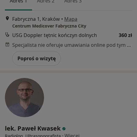
Adres 1
Adres 2
Adres 3
Fabryczna 1, Kraków
•
Mapa
Centrum Medicover Fabryczna City
USG Doppler tętnic kończyn dolnych
360 zł
Specjalista nie oferuje umawiania online pod tym adresem.
Poproś o wizytę
lek. Paweł Kwasek
·
Więcej
Radiolog, Ultrasonografista