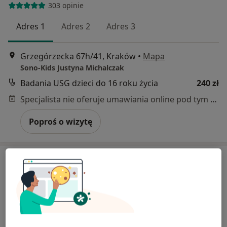
303 opinie
Adres 1
Adres 2
Adres 3
Grzegórzecka 67h/41, Kraków
•
Mapa
Sono-Kids Justyna Michalczak
Badania USG dzieci do 16 roku życia
240 zł
Specjalista nie oferuje umawiania online pod tym adresem.
Poproś o wizytę