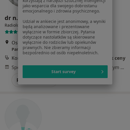
korzystają z narzędzi sztucznej inteligencji
jako wsparcia dla swojego dobrostanu
emocjonalnego i zdrowia psychicznego.
dr n. med. Wanda Cyrul
Udział w ankiecie jest anonimowy, a wyniki
·
Więcej
Radiolog
będą analizowane i prezentowane
wyłącznie w formie zbiorczej. Pytania
31 opinii
dotyczące nastolatków są skierowane
wyłącznie do rodziców lub opiekunów
Os. Piastów 40, Kraków
•
Mapa
prawnych. Nie zbieramy informacji
Pamedica Centrum Medyczno-Rehabilitacyjne
bezpośrednio od osób niepełnoletnich.
Konsultacja radiologiczna
Brak ceny
Specjalista nie oferuje umawiania online pod tym adresem.
Start survey
Poproś o wizytę